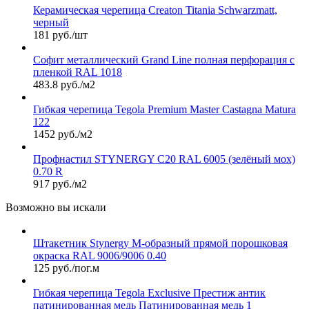
Керамическая черепица Сreaton Titania Schwarzmatt,
черный
181 руб./шт
Софит металлический Grand Line полная перфорация с
пленкой RAL 1018
483.8 руб./м2
Гибкая черепица Tegola Premium Master Castagna Matura
122
1452 руб./м2
Профнастил STYNERGY С20 RAL 6005 (зелёный мох)
0.70 R
917 руб./м2
Возможно вы искали
Штакетник Stynergy М-образный прямой порошковая
окраска RAL 9006/9006 0.40
125 руб./пог.м
Гибкая черепица Tegola Exclusive Престиж антик
патинированная медь Патинированная медь 1