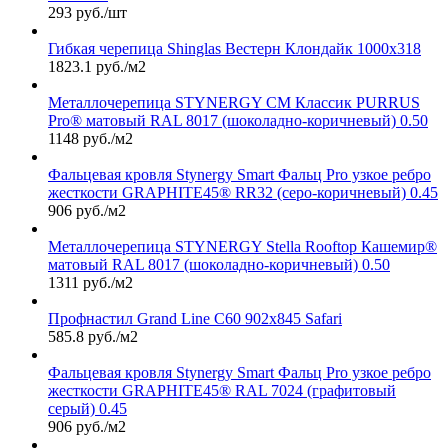
293 руб./шт
Гибкая черепица Shinglas Вестерн Клондайк 1000х318
1823.1 руб./м2
Металлочерепица STYNERGY СМ Классик PURRUS
Pro® матовый RAL 8017 (шоколадно-коричневый) 0.50
1148 руб./м2
Фальцевая кровля Stynergy Smart Фальц Pro узкое ребро
жесткости GRAPHITE45® RR32 (серо-коричневый) 0.45
906 руб./м2
Металлочерепица STYNERGY Stella Rooftop Кашемир®
матовый RAL 8017 (шоколадно-коричневый) 0.50
1311 руб./м2
Профнастил Grand Line С60 902х845 Safari
585.8 руб./м2
Фальцевая кровля Stynergy Smart Фальц Pro узкое ребро
жесткости GRAPHITE45® RAL 7024 (графитовый
серый) 0.45
906 руб./м2