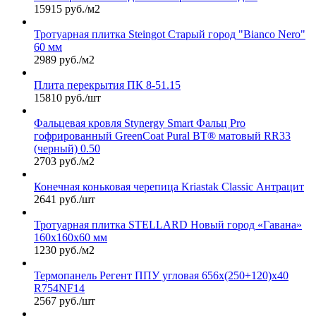
15915 руб./м2
Тротуарная плитка Steingot Старый город "Bianco Nero"
60 мм
2989 руб./м2
Плита перекрытия ПК 8-51.15
15810 руб./шт
Фальцевая кровля Stynergy Smart Фальц Pro
гофрированный GreenCoat Pural BT® матовый RR33
(черный) 0.50
2703 руб./м2
Конечная коньковая черепица Kriastak Classic Антрацит
2641 руб./шт
Тротуарная плитка STELLARD Новый город «Гавана»
160х160х60 мм
1230 руб./м2
Термопанель Регент ППУ угловая 656х(250+120)х40
R754NF14
2567 руб./шт