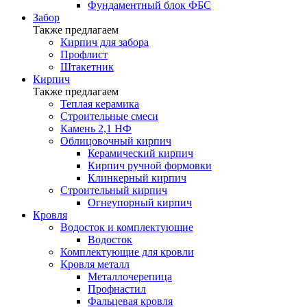
Фундаментный блок ФБС
Забор
Также предлагаем
Кирпич для забора
Профлист
Штакетник
Кирпич
Также предлагаем
Теплая керамика
Строительные смеси
Камень 2,1 НФ
Облицовочный кирпич
Керамический кирпич
Кирпич ручной формовки
Клинкерный кирпич
Строительный кирпич
Огнеупорный кирпич
Кровля
Водосток и комплектующие
Водосток
Комплектующие для кровли
Кровля металл
Металлочерепица
Профнастил
Фальцевая кровля