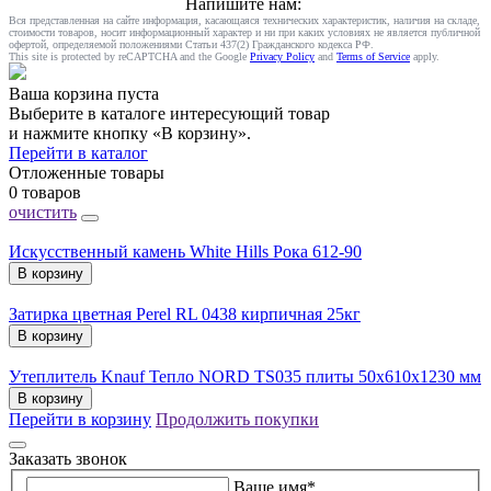
Напишите нам:
Вся представленная на сайте информация, касающаяся технических характеристик, наличия на складе,
стоимости товаров, носит информационный характер и ни при каких условиях не является публичной
офертой, определяемой положениями Статьи 437(2) Гражданского кодекса РФ.
This site is protected by reCAPTCHA and the Google
Privacy Policy
and
Terms of Service
apply.
Ваша корзина пуста
Выберите в каталоге интересующий товар
и нажмите кнопку «В корзину».
Перейти в каталог
Отложенные товары
0 товаров
очистить
Искусственный камень White Hills Рока 612-90
В корзину
Затирка цветная Perel RL 0438 кирпичная 25кг
В корзину
Утеплитель Knauf Тепло NORD TS035 плиты 50х610х1230 мм
В корзину
Перейти в корзину
Продолжить покупки
Заказать звонок
Ваше имя
*