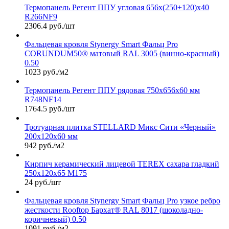
Термопанель Регент ППУ угловая 656х(250+120)х40
R266NF9
2306.4 руб./шт
Фальцевая кровля Stynergy Smart Фальц Pro
CORUNDUM50® матовый RAL 3005 (винно-красный)
0.50
1023 руб./м2
Термопанель Регент ППУ рядовая 750х656х60 мм
R748NF14
1764.5 руб./шт
Тротуарная плитка STELLARD Микс Сити «Черный»
200х120х60 мм
942 руб./м2
Кирпич керамический лицевой TEREX сахара гладкий
250х120х65 М175
24 руб./шт
Фальцевая кровля Stynergy Smart Фальц Pro узкое ребро
жесткости Rooftop Бархат® RAL 8017 (шоколадно-
коричневый) 0.50
1091 руб./м2