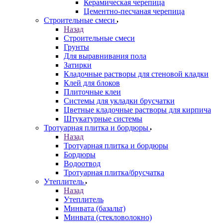
Керамическая черепица
Цементно-песчаная черепица
Строительные смеси
Назад
Строительные смеси
Грунты
Для выравнивания пола
Затирки
Кладочные растворы для стеновой кладки
Клей для блоков
Плиточные клеи
Системы для укладки брусчатки
Цветные кладочные растворы для кирпича
Штукатурные системы
Тротуарная плитка и бордюры
Назад
Тротуарная плитка и бордюры
Бордюры
Водоотвод
Тротуарная плитка/брусчатка
Утеплитель
Назад
Утеплитель
Минвата (базальт)
Минвата (стекловолокно)