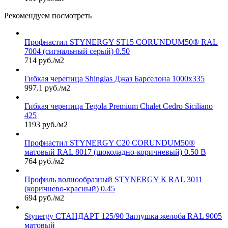
Рекомендуем посмотреть
Профнастил STYNERGY ST15 CORUNDUM50® RAL
7004 (сигнальный серый) 0.50
714 руб./м2
Гибкая черепица Shinglas Джаз Барселона 1000х335
997.1 руб./м2
Гибкая черепица Tegola Premium Chalet Cedro Siciliano
425
1193 руб./м2
Профнастил STYNERGY С20 CORUNDUM50®
матовый RAL 8017 (шоколадно-коричневый) 0.50 B
764 руб./м2
Профиль волнообразный STYNERGY К RAL 3011
(коричнево-красный) 0.45
694 руб./м2
Stynergy СТАНДАРТ 125/90 Заглушка желоба RAL 9005
матовый