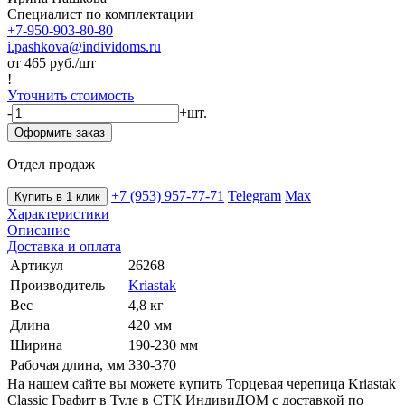
Специалист по комплектации
+7-950-903-80-80
i.pashkova@individoms.ru
от 465
руб./шт
!
Уточнить стоимость
-
+
шт.
Оформить заказ
Отдел продаж
+7 (953) 957-77-71
Telegram
Max
Купить в 1 клик
Характеристики
Описание
Доставка и оплата
Артикул
26268
Производитель
Kriastak
Вес
4,8 кг
Длина
420 мм
Ширина
190-230 мм
Рабочая длина, мм
330-370
На нашем сайте вы можете купить Торцевая черепица Kriastak
Classic Графит в Туле в СТК ИндивиДОМ с доставкой по