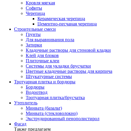
Кровля мягкая
Софиты
Черепица
Керамическая черепица
Цементно-песчаная черепица
Строительные смеси
Грунты
Для выравнивания пола
Затирки
Кладочные растворы для стеновой кладки
Клей для блоков
Плиточные клеи
Системы для укладки брусчатки
Цветные кладочные растворы для кирпича
Штукатурные системы
Тротуарная плитка и бордюры
Бордюры
Водоотвод
Тротуарная плитка/брусчатка
Утеплитель
Минвата (базальт)
Минвата (стекловолокно)
Экструдированный пенополистирол
Фасад
Также предлагаем