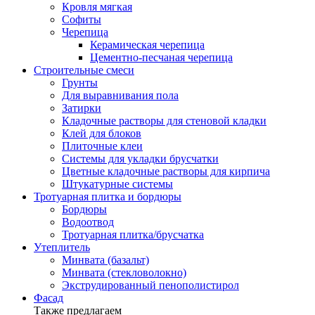
Кровля мягкая
Софиты
Черепица
Керамическая черепица
Цементно-песчаная черепица
Строительные смеси
Грунты
Для выравнивания пола
Затирки
Кладочные растворы для стеновой кладки
Клей для блоков
Плиточные клеи
Системы для укладки брусчатки
Цветные кладочные растворы для кирпича
Штукатурные системы
Тротуарная плитка и бордюры
Бордюры
Водоотвод
Тротуарная плитка/брусчатка
Утеплитель
Минвата (базальт)
Минвата (стекловолокно)
Экструдированный пенополистирол
Фасад
Также предлагаем