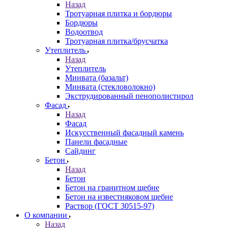
Назад
Тротуарная плитка и бордюры
Бордюры
Водоотвод
Тротуарная плитка/брусчатка
Утеплитель
Назад
Утеплитель
Минвата (базальт)
Минвата (стекловолокно)
Экструдированный пенополистирол
Фасад
Назад
Фасад
Искусственный фасадный камень
Панели фасадные
Сайдинг
Бетон
Назад
Бетон
Бетон на гранитном щебне
Бетон на известняковом щебне
Раствор (ГОСТ 30515-97)
О компании
Назад