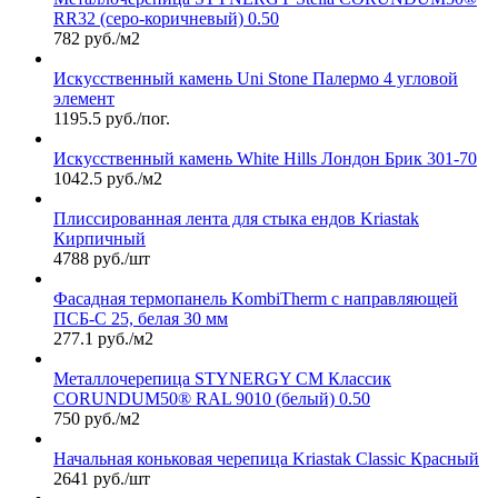
RR32 (серо-коричневый) 0.50
782 руб./м2
Искусственный камень Uni Stone Палермо 4 угловой
элемент
1195.5 руб./пог.
Искусственный камень White Hills Лондон Брик 301-70
1042.5 руб./м2
Плиссированная лента для стыка ендов Kriastak
Кирпичный
4788 руб./шт
Фасадная термопанель KombiTherm с направляющей
ПСБ-С 25, белая 30 мм
277.1 руб./м2
Металлочерепица STYNERGY СМ Классик
CORUNDUM50® RAL 9010 (белый) 0.50
750 руб./м2
Начальная коньковая черепица Kriastak Classic Красный
2641 руб./шт