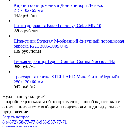
Кирпич облицовочный Донские зори Летово,
215х102х65 мм
43.9 руб./шт
Плита дорожная Braer Голливуд Color Mix 10
2208 руб./шт
Штакетник Stynergy М-образный фигурный порошковая
окраска RAL 3005/3005 0.45
139 руб./пог.м
Гибкая черепица Tegola Comfort Cortina Nocciola 432
988 руб./м2
Тротуарная плитка STELLARD Микс Сити «Черный»
280х120х60 мм
942 руб./м2
Нужна консультация?
Подробнее расскажем об ассортименте, способах доставки и
оплаты, поможем с выбором и подготовим индивидуальное
предложение.
Задать вопрос
8 (4872) 58-77-77
8-953-957-77-71