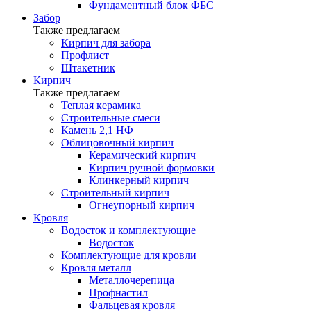
Фундаментный блок ФБС
Забор
Также предлагаем
Кирпич для забора
Профлист
Штакетник
Кирпич
Также предлагаем
Теплая керамика
Строительные смеси
Камень 2,1 НФ
Облицовочный кирпич
Керамический кирпич
Кирпич ручной формовки
Клинкерный кирпич
Строительный кирпич
Огнеупорный кирпич
Кровля
Водосток и комплектующие
Водосток
Комплектующие для кровли
Кровля металл
Металлочерепица
Профнастил
Фальцевая кровля