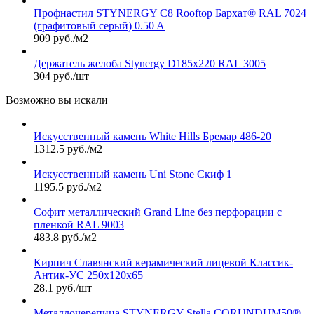
Профнастил STYNERGY С8 Rooftop Бархат® RAL 7024
(графитовый серый) 0.50 A
909 руб./м2
Держатель желоба Stynergy D185х220 RAL 3005
304 руб./шт
Возможно вы искали
Искусственный камень White Hills Бремар 486-20
1312.5 руб./м2
Искусственный камень Uni Stone Скиф 1
1195.5 руб./м2
Софит металлический Grand Line без перфорации с
пленкой RAL 9003
483.8 руб./м2
Кирпич Славянский керамический лицевой Классик-
Антик-УС 250х120х65
28.1 руб./шт
Металлочерепица STYNERGY Stella CORUNDUM50®