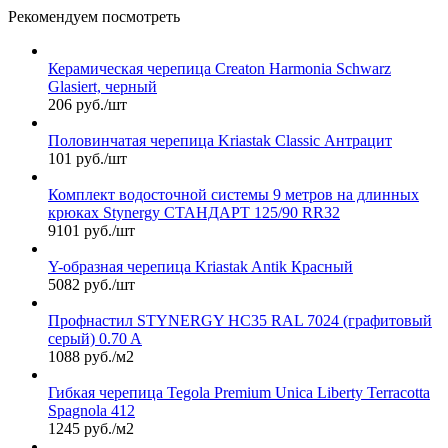
Рекомендуем посмотреть
Керамическая черепица Сreaton Harmonia Schwarz
Glasiert, черный
206 руб./шт
Половинчатая черепица Kriastak Classic Антрацит
101 руб./шт
Комплект водосточной системы 9 метров на длинных
крюках Stynergy СТАНДАРТ 125/90 RR32
9101 руб./шт
Y-образная черепица Kriastak Antik Красный
5082 руб./шт
Профнастил STYNERGY НС35 RAL 7024 (графитовый
серый) 0.70 A
1088 руб./м2
Гибкая черепица Tegola Premium Unica Liberty Terracotta
Spagnola 412
1245 руб./м2