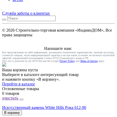
Служба заботы о клиентах
© 2026 Строительно-торговая компания «ИндивиДОМ», Все
права защищены
Напишите нам:
Вся представленная на сайте информация, касающаяся технических характеристик, наличия на складе,
стоимости товаров, носит информационный характер и ни при каких условиях не является публичной
офертой, определяемой положениями Статьи 437(2) Гражданского кодекса РФ.
This site is protected by reCAPTCHA and the Google
Privacy Policy
and
Terms of Service
apply.
Ваша корзина пуста
Выберите в каталоге интересующий товар
и нажмите кнопку «В корзину».
Перейти в каталог
Отложенные товары
0 товаров
очистить
Искусственный камень White Hills Рока 612-90
В корзину