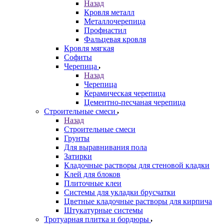
Назад
Кровля металл
Металлочерепица
Профнастил
Фальцевая кровля
Кровля мягкая
Софиты
Черепица
Назад
Черепица
Керамическая черепица
Цементно-песчаная черепица
Строительные смеси
Назад
Строительные смеси
Грунты
Для выравнивания пола
Затирки
Кладочные растворы для стеновой кладки
Клей для блоков
Плиточные клеи
Системы для укладки брусчатки
Цветные кладочные растворы для кирпича
Штукатурные системы
Тротуарная плитка и бордюры