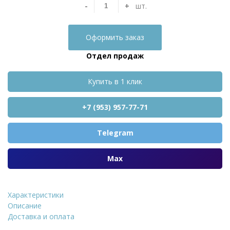
-
+
шт.
Оформить заказ
Отдел продаж
Купить в 1 клик
+7 (953) 957-77-71
Telegram
Max
Характеристики
Кирпич Edelhaus Klinker лицево
Описание
Доставка и оплата