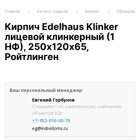
Главная
Каталог товаров
Кирпич
Облицовочн
Кирпич Edelhaus Klinker
лицевой клинкерный (1
НФ), 250х120х65,
Ройтлинген
от 119.37
руб./шт
Оформить заказ
Ваш персональный менеджер:
Евгений Горбунов
Специалист по комплексному снабжению
объектов b2b
+7-952-016-00-70
eg@individoms.ru