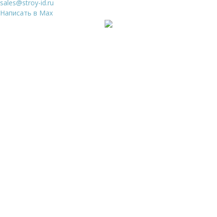
sales@stroy-id.ru
Написать в Max
Ваше имя
*
Ваш телефон
*
Я даю свое согласие на обработку
Персональных
данных
и согласен с
Политикой конфиденциальности
и
Пользовательским соглашением
Заказать звонок
Ваше имя
*