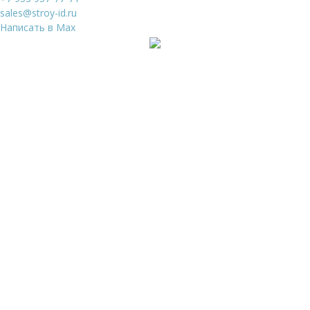
sales@stroy-id.ru
Написать в Max
Ваше имя
*
Ваш телефон
*
Я даю свое согласие на обработку
Персональных
данных
и согласен с
Политикой конфиденциальности
и
Пользовательским соглашением
Заказать звонок