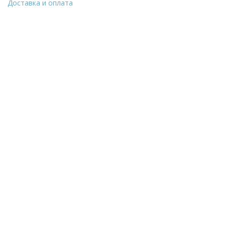
Доставка и оплата
Уточнить стоимость
ФИО
*
Количество
E-Mail
Телефон
*
Город