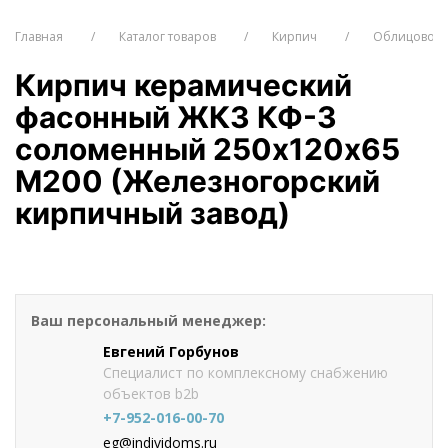
Главная
Каталог товаров
Кирпич
Облицовочн
Кирпич керамический
фасонный ЖКЗ КФ-3
соломенный 250х120х65
М200 (Железногорский
кирпичный завод)
от 35
руб./шт
Оформить заказ
Ваш персональный менеджер:
Евгений Горбунов
Специалист по комплексному снабжению
объектов b2b
+7-952-016-00-70
eg@individoms.ru