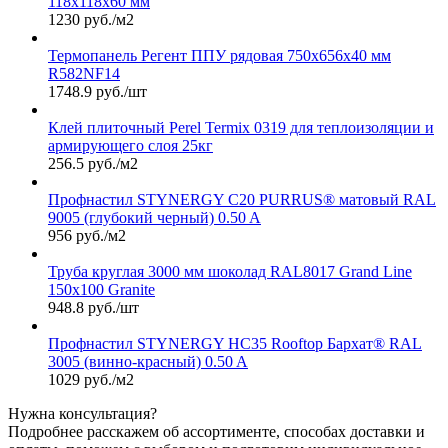
118х118х60 мм
1230 руб./м2
Термопанель Регент ППУ рядовая 750х656х40 мм
R582NF14
1748.9 руб./шт
Клей плиточный Perel Termix 0319 для теплоизоляции и
армирующего слоя 25кг
256.5 руб./м2
Профнастил STYNERGY С20 PURRUS® матовый RAL
9005 (глубокий черный) 0.50 A
956 руб./м2
Труба круглая 3000 мм шоколад RAL8017 Grand Line
150х100 Granite
948.8 руб./шт
Профнастил STYNERGY НС35 Rooftop Бархат® RAL
3005 (винно-красный) 0.50 A
1029 руб./м2
Нужна консультация?
Подробнее расскажем об ассортименте, способах доставки и