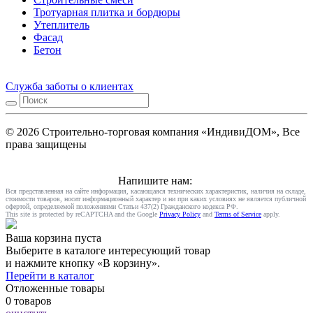
Тротуарная плитка и бордюры
Утеплитель
Фасад
Бетон
Служба заботы о клиентах
© 2026 Строительно-торговая компания «ИндивиДОМ», Все
права защищены
Напишите нам:
Вся представленная на сайте информация, касающаяся технических характеристик, наличия на складе,
стоимости товаров, носит информационный характер и ни при каких условиях не является публичной
офертой, определяемой положениями Статьи 437(2) Гражданского кодекса РФ.
This site is protected by reCAPTCHA and the Google
Privacy Policy
and
Terms of Service
apply.
Ваша корзина пуста
Выберите в каталоге интересующий товар
и нажмите кнопку «В корзину».
Перейти в каталог
Отложенные товары
0 товаров