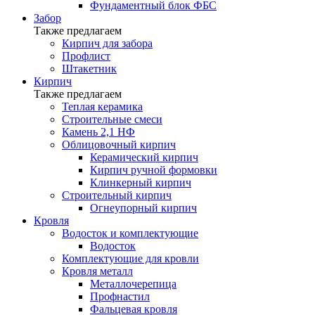
Фундаментный блок ФБС
Забор
Также предлагаем
Кирпич для забора
Профлист
Штакетник
Кирпич
Также предлагаем
Теплая керамика
Строительные смеси
Камень 2,1 НФ
Облицовочный кирпич
Керамический кирпич
Кирпич ручной формовки
Клинкерный кирпич
Строительный кирпич
Огнеупорный кирпич
Кровля
Водосток и комплектующие
Водосток
Комплектующие для кровли
Кровля металл
Металлочерепица
Профнастил
Фальцевая кровля