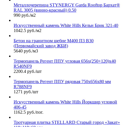
Металлочерепица STYNERGY Garda Rooftop Бархат®
RAL 3005 (винно-красный) 0.50
990 руб./м2
Искусственный камень White Hills Кельн Брик 321-40
1042.5 руб./м2
Бетон на гранитном щебне М400 П3 В30
(Первомайский завод ЖБИ)
5640 руб./м3
Термопанель Регент ППУ угловая 656х(250+120)х40
R540NF9
2200.4 руб./шт
Термопанель Регент ППУ рядовая 750х656х80 мм
R788NF9
1271 руб./шт
Искусственный камень White Hills Йоркшир угловой
406-45
1162.5 руб./пог.
Тротуарная плитка STELLARD Старый город «Закат»