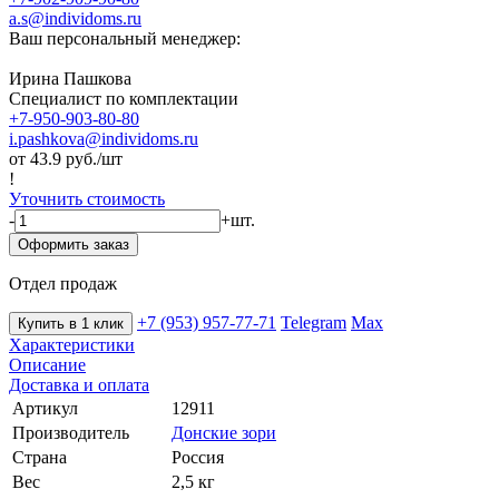
a.s@individoms.ru
Ваш персональный менеджер:
Ирина Пашкова
Специалист по комплектации
+7-950-903-80-80
i.pashkova@individoms.ru
от 43.9
руб./шт
!
Уточнить стоимость
-
+
шт.
Оформить заказ
Отдел продаж
+7 (953) 957-77-71
Telegram
Max
Купить в 1 клик
Характеристики
Описание
Доставка и оплата
Артикул
12911
Производитель
Донские зори
Страна
Россия
Вес
2,5 кг