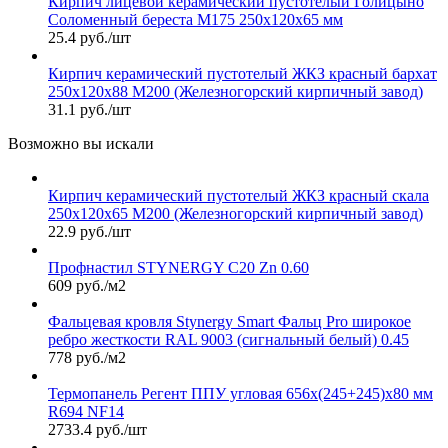
Кирпич лицевой керамический пустотелый Голицыно
Соломенный береста М175 250х120х65 мм
25.4 руб./шт
Кирпич керамический пустотелый ЖКЗ красный бархат
250х120х88 М200 (Железногорский кирпичный завод)
31.1 руб./шт
Возможно вы искали
Кирпич керамический пустотелый ЖКЗ красный скала
250х120х65 М200 (Железногорский кирпичный завод)
22.9 руб./шт
Профнастил STYNERGY С20 Zn 0.60
609 руб./м2
Фальцевая кровля Stynergy Smart Фальц Pro широкое
ребро жесткости RAL 9003 (сигнальный белый) 0.45
778 руб./м2
Термопанель Регент ППУ угловая 656х(245+245)х80 мм
R694 NF14
2733.4 руб./шт