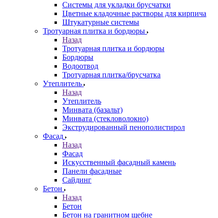
Системы для укладки брусчатки
Цветные кладочные растворы для кирпича
Штукатурные системы
Тротуарная плитка и бордюры
Назад
Тротуарная плитка и бордюры
Бордюры
Водоотвод
Тротуарная плитка/брусчатка
Утеплитель
Назад
Утеплитель
Минвата (базальт)
Минвата (стекловолокно)
Экструдированный пенополистирол
Фасад
Назад
Фасад
Искусственный фасадный камень
Панели фасадные
Сайдинг
Бетон
Назад
Бетон
Бетон на гранитном щебне