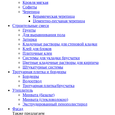
Кровля мягкая
Софиты
Черепица
Керамическая черепица
Цементно-песчаная черепица
Строительные смеси
Грунты
Для выравнивания пола
Затирки
Кладочные растворы для стеновой кладки
Клей для блоков
Плиточные клеи
Системы для укладки брусчатки
Цветные кладочные растворы для кирпича
Штукатурные системы
Тротуарная плитка и бордюры
Бордюры
Водоотвод
Тротуарная плитка/брусчатка
Утеплитель
Минвата (базальт)
Минвата (стекловолокно)
Экструдированный пенополистирол
Фасад
Также предлагаем