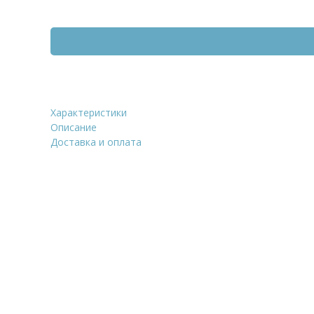
Характеристики
Кирпич облицовочный Донс
Описание
Абрамцево, 215х50х65
Доставка и оплата
Уточнить стоим
ФИО
*
Количество