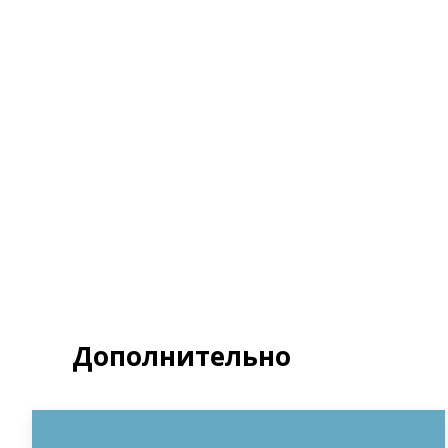
Я д
Полит
З
Дополнительно