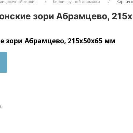
лицовочный кирпич
Кирпич ручной формовки
Кирпич 
онские зори Абрамцево, 215
 зори Абрамцево, 215х50х65 мм
2b