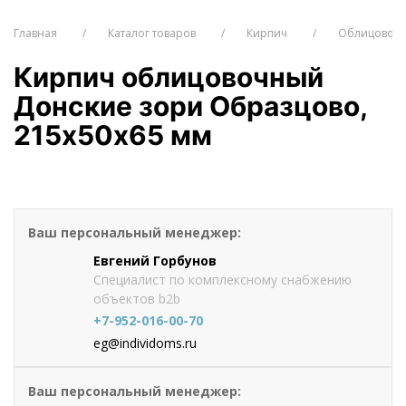
Главная
Каталог товаров
Кирпич
Облицовочн
Кирпич облицовочный
Донские зори Образцово,
215х50х65 мм
от 25
руб./шт
Оформить заказ
Ваш персональный менеджер:
Евгений Горбунов
Специалист по комплексному снабжению
объектов b2b
+7-952-016-00-70
eg@individoms.ru
Ваш персональный менеджер: