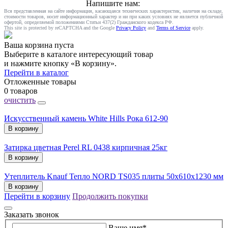
Напишите нам:
Вся представленная на сайте информация, касающаяся технических характеристик, наличия на складе,
стоимости товаров, носит информационный характер и ни при каких условиях не является публичной
офертой, определяемой положениями Статьи 437(2) Гражданского кодекса РФ.
This site is protected by reCAPTCHA and the Google
Privacy Policy
and
Terms of Service
apply.
Ваша корзина пуста
Выберите в каталоге интересующий товар
и нажмите кнопку «В корзину».
Перейти в каталог
Отложенные товары
0 товаров
очистить
Искусственный камень White Hills Рока 612-90
В корзину
Затирка цветная Perel RL 0438 кирпичная 25кг
В корзину
Утеплитель Knauf Тепло NORD TS035 плиты 50х610х1230 мм
В корзину
Перейти в корзину
Продолжить покупки
Заказать звонок
Ваше имя
*