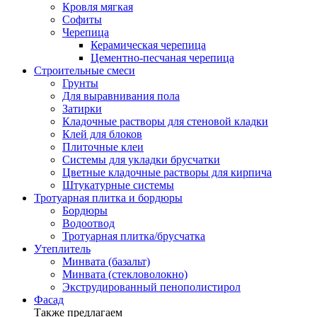
Кровля мягкая
Софиты
Черепица
Керамическая черепица
Цементно-песчаная черепица
Строительные смеси
Грунты
Для выравнивания пола
Затирки
Кладочные растворы для стеновой кладки
Клей для блоков
Плиточные клеи
Системы для укладки брусчатки
Цветные кладочные растворы для кирпича
Штукатурные системы
Тротуарная плитка и бордюры
Бордюры
Водоотвод
Тротуарная плитка/брусчатка
Утеплитель
Минвата (базальт)
Минвата (стекловолокно)
Экструдированный пенополистирол
Фасад
Также предлагаем