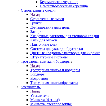
Керамическая черепица
Цементно-песчаная черепица
Строительные смеси
Назад
Строительные смеси
Грунты
Для выравнивания пола
Затирки
Кладочные растворы для стеновой кладки
Клей для блоков
Плиточные клеи
Системы для укладки брусчатки
Цветные кладочные растворы для кирпича
Штукатурные системы
Тротуарная плитка и бордюры
Назад
Тротуарная плитка и бордюры
Бордюры
Водоотвод
Тротуарная плитка/брусчатка
Утеплитель
Назад
Утеплитель
Минвата (базальт)
Минвата (стекловолокно)