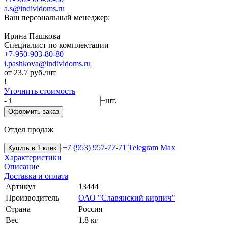
a.s@individoms.ru
Ваш персональный менеджер:
Ирина Пашкова
Специалист по комплектации
+7-950-903-80-80
i.pashkova@individoms.ru
от 23.7
руб./шт
!
Уточнить стоимость
-
+
шт.
Оформить заказ
Отдел продаж
+7 (953) 957-77-71
Telegram
Max
Купить в 1 клик
Характеристики
Описание
Доставка и оплата
Артикул
13444
Производитель
ОАО "Славянский кирпич"
Страна
Россия
Вес
1,8 кг