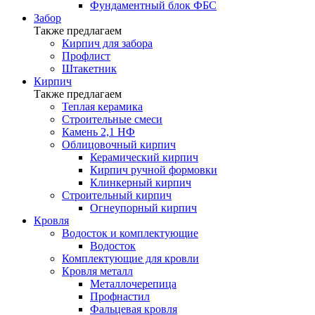
Фундаментный блок ФБС
Забор
Также предлагаем
Кирпич для забора
Профлист
Штакетник
Кирпич
Также предлагаем
Теплая керамика
Строительные смеси
Камень 2,1 НФ
Облицовочный кирпич
Керамический кирпич
Кирпич ручной формовки
Клинкерный кирпич
Строительный кирпич
Огнеупорный кирпич
Кровля
Водосток и комплектующие
Водосток
Комплектующие для кровли
Кровля металл
Металлочерепица
Профнастил
Фальцевая кровля