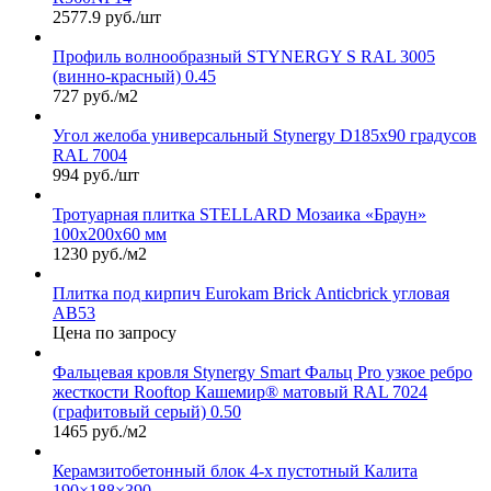
2577.9 руб./шт
Профиль волнообразный STYNERGY S RAL 3005
(винно-красный) 0.45
727 руб./м2
Угол желоба универсальный Stynergy D185х90 градусов
RAL 7004
994 руб./шт
Тротуарная плитка STELLARD Мозаика «Браун»
100х200х60 мм
1230 руб./м2
Плитка под кирпич Eurokam Brick Anticbrick угловая
АВ53
Цена по запросу
Фальцевая кровля Stynergy Smart Фальц Pro узкое ребро
жесткости Rooftop Кашемир® матовый RAL 7024
(графитовый серый) 0.50
1465 руб./м2
Керамзитобетонный блок 4-х пустотный Калита
190×188×390