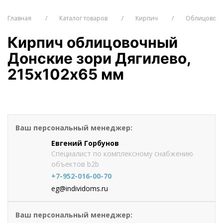
Главная
Каталог товаров
Кирпич
Облицовочн
Кирпич облицовочный
Донские зори Дягилево,
215х102х65 мм
от 46.6
руб./шт
Оформить заказ
Ваш персональный менеджер:
Евгений Горбунов
Специалист по комплексному снабжению
объектов b2b
+7-952-016-00-70
eg@individoms.ru
Ваш персональный менеджер: