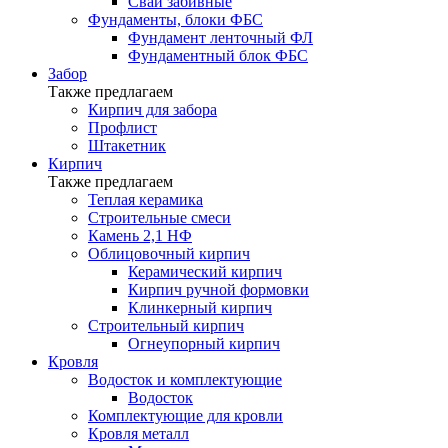
Сваи забивные
Фундаменты, блоки ФБС
Фундамент ленточный ФЛ
Фундаментный блок ФБС
Забор
Также предлагаем
Кирпич для забора
Профлист
Штакетник
Кирпич
Также предлагаем
Теплая керамика
Строительные смеси
Камень 2,1 НФ
Облицовочный кирпич
Керамический кирпич
Кирпич ручной формовки
Клинкерный кирпич
Строительный кирпич
Огнеупорный кирпич
Кровля
Водосток и комплектующие
Водосток
Комплектующие для кровли
Кровля металл