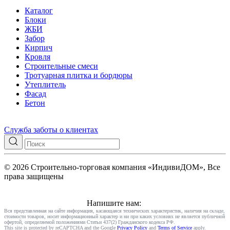
Каталог
Блоки
ЖБИ
Забор
Кирпич
Кровля
Строительные смеси
Тротуарная плитка и бордюры
Утеплитель
Фасад
Бетон
Служба заботы о клиентах
© 2026 Строительно-торговая компания «ИндивиДОМ», Все
права защищены
Напишите нам:
Вся представленная на сайте информация, касающаяся технических характеристик, наличия на складе,
стоимости товаров, носит информационный характер и ни при каких условиях не является публичной
офертой, определяемой положениями Статьи 437(2) Гражданского кодекса РФ.
This site is protected by reCAPTCHA and the Google
Privacy Policy
and
Terms of Service
apply.