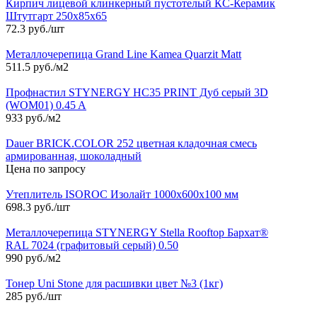
Кирпич лицевой клинкерный пустотелый КС-Керамик
Штутгарт 250х85х65
72.3 руб./шт
Металлочерепица Grand Line Kamea Quarzit Matt
511.5 руб./м2
Профнастил STYNERGY НС35 PRINT Дуб серый 3D
(WOM01) 0.45 A
933 руб./м2
Dauer BRICK.COLOR 252 цветная кладочная смесь
армированная, шоколадный
Цена по запросу
Утеплитель ISOROC Изолайт 1000х600х100 мм
698.3 руб./шт
Металлочерепица STYNERGY Stella Rooftop Бархат®
RAL 7024 (графитовый серый) 0.50
990 руб./м2
Тонер Uni Stone для расшивки цвет №3 (1кг)
285 руб./шт