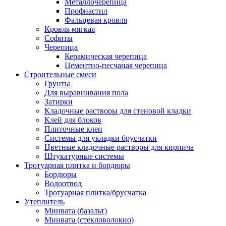
Металлочерепица
Профнастил
Фальцевая кровля
Кровля мягкая
Софиты
Черепица
Керамическая черепица
Цементно-песчаная черепица
Строительные смеси
Грунты
Для выравнивания пола
Затирки
Кладочные растворы для стеновой кладки
Клей для блоков
Плиточные клеи
Системы для укладки брусчатки
Цветные кладочные растворы для кирпича
Штукатурные системы
Тротуарная плитка и бордюры
Бордюры
Водоотвод
Тротуарная плитка/брусчатка
Утеплитель
Минвата (базальт)
Минвата (стекловолокно)