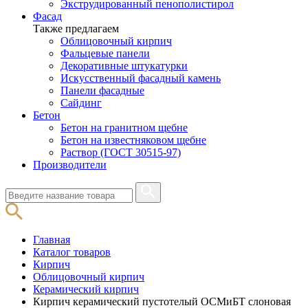
Экструдированный пенополистирол
Фасад
Также предлагаем
Облицовочный кирпич
Фальцевые панели
Декоративные штукатурки
Искусственный фасадный камень
Панели фасадные
Сайдинг
Бетон
Бетон на гранитном щебне
Бетон на известняковом щебне
Раствор (ГОСТ 30515-97)
Производители
Главная
Каталог товаров
Кирпич
Облицовочный кирпич
Керамический кирпич
Кирпич керамический пустотелый ОСМиБТ слоновая