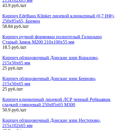
215х102х65 мм
43.9 руб./шт
Кирпич Edelhaus Klinker лицевой клинкерный (0,7 НФ),
250х85х65, Бремен
58.84 руб./шт
Кирпич ручной формовки полнотелый Голицыно
Старый Замок М200 210х100х55 мм
18.5 руб./шт
Кирпич облицовочный Донские зори Коралово,
215х50х65 мм
25 руб./шт
Кирпич облицовочный Донские зори Берново,
215х50х65 мм
25 руб./шт
Кирпич клинкерный лицевой ЛСР черный Рейкьявик
гладкий глянцевый 250х85х65 М300
50.9 руб./шт
Кирпич облицовочный Донские зори Нестерово,
215х102х65 мм