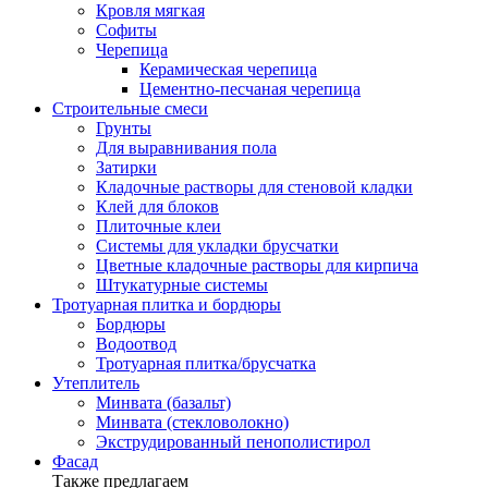
Кровля мягкая
Софиты
Черепица
Керамическая черепица
Цементно-песчаная черепица
Строительные смеси
Грунты
Для выравнивания пола
Затирки
Кладочные растворы для стеновой кладки
Клей для блоков
Плиточные клеи
Системы для укладки брусчатки
Цветные кладочные растворы для кирпича
Штукатурные системы
Тротуарная плитка и бордюры
Бордюры
Водоотвод
Тротуарная плитка/брусчатка
Утеплитель
Минвата (базальт)
Минвата (стекловолокно)
Экструдированный пенополистирол
Фасад
Также предлагаем