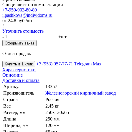
Специалист по комплектации
+7-950-903-80-80
i.pashkova@individoms.ru
от 24.8
руб./шт
!
Уточнить стоимость
-
+
шт.
Оформить заказ
Отдел продаж
+7 (953) 957-77-71
Telegram
Max
Купить в 1 клик
Характеристики
Описание
Доставка и оплата
Артикул
13357
Производитель
Железногорский кирпичный завод
Страна
Россия
Вес
2,45 кг
Размер, мм
250х120х65
Длина
250 мм
Ширина, мм
120 мм
Высота
65 мм