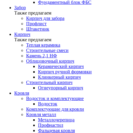
Фундаментный блок ФБС
Забор
Также предлагаем
Кирпич для забора
Профлист
Штакетник
Кирпич
Также предлагаем
Теплая керамика
Строительные смеси
Камень 2,1 НФ
Облицовочный кирпич
Керамический кирпич
Кирпич ручной формовки
Клинкерный кирпич
Строительный кирпич
Огнеупорный кирпич
Кровля
Водосток и комплектующие
Водосток
Комплектующие для кровли
Кровля металл
Металлочерепица
Профнастил
Фальцевая кровля