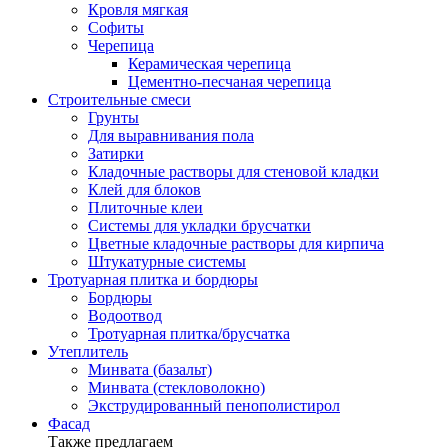
Кровля мягкая
Софиты
Черепица
Керамическая черепица
Цементно-песчаная черепица
Строительные смеси
Грунты
Для выравнивания пола
Затирки
Кладочные растворы для стеновой кладки
Клей для блоков
Плиточные клеи
Системы для укладки брусчатки
Цветные кладочные растворы для кирпича
Штукатурные системы
Тротуарная плитка и бордюры
Бордюры
Водоотвод
Тротуарная плитка/брусчатка
Утеплитель
Минвата (базальт)
Минвата (стекловолокно)
Экструдированный пенополистирол
Фасад
Также предлагаем