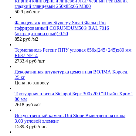
Кирпич клинкерный лицевой ЛСР черный Рейкьявик
гладкий глянцевый 250х85х65 М300
50.9 руб./шт
Фальцевая кровля Stynergy Smart Фальц Pro
гофрированный CORUNDUM50® RAL 7016
(антрацитово-серый) 0.50
852 руб./м2
Термопанель Регент ППУ угловая 656х(245+245)х80 мм
R687 NF14
2733.4 руб./шт
Декоративная штукатурка цементная ВОЛМА Короед,
25 кг
Цена по запросу
Тротуарная плитка Steingot Берг 300х200 "Штайн Хром"
80 мм
2618 руб./м2
Искусственный камень Uni Stone Выветренная скала
3.03 угловой элемент
1589.3 руб./пог.