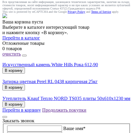
Вся представленная на сайте информация, касающаяся технических характеристик, наличия на складе,
стоимости товаров, носит информационный характер и ни при каких условиях не является публичной
офертой, определяемой положениями Статьи 437(2) Гражданского кодекса РФ.
This site is protected by reCAPTCHA and the Google
Privacy Policy
and
Terms of Service
apply.
Ваша корзина пуста
Выберите в каталоге интересующий товар
и нажмите кнопку «В корзину».
Перейти в каталог
Отложенные товары
0 товаров
очистить
Искусственный камень White Hills Рока 612-90
В корзину
Затирка цветная Perel RL 0438 кирпичная 25кг
В корзину
Утеплитель Knauf Тепло NORD TS035 плиты 50х610х1230 мм
В корзину
Перейти в корзину
Продолжить покупки
Заказать звонок
Ваше имя
*