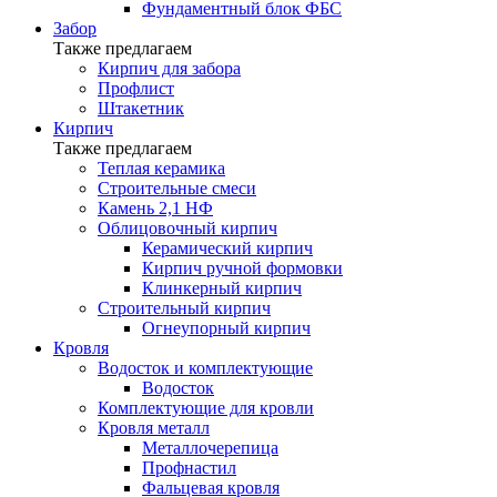
Фундаментный блок ФБС
Забор
Также предлагаем
Кирпич для забора
Профлист
Штакетник
Кирпич
Также предлагаем
Теплая керамика
Строительные смеси
Камень 2,1 НФ
Облицовочный кирпич
Керамический кирпич
Кирпич ручной формовки
Клинкерный кирпич
Строительный кирпич
Огнеупорный кирпич
Кровля
Водосток и комплектующие
Водосток
Комплектующие для кровли
Кровля металл
Металлочерепица
Профнастил
Фальцевая кровля