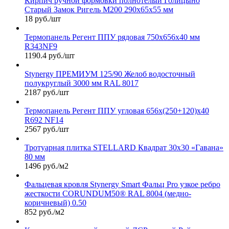
Кирпич ручной формовки полнотелый Голицыно
Старый Замок Ригель М200 290х65х55 мм
18 руб./шт
Термопанель Регент ППУ рядовая 750х656х40 мм
R343NF9
1190.4 руб./шт
Stynergy ПРЕМИУМ 125/90 Желоб водосточный
полукруглый 3000 мм RAL 8017
2187 руб./шт
Термопанель Регент ППУ угловая 656х(250+120)х40
R692 NF14
2567 руб./шт
Тротуарная плитка STELLARD Квадрат 30х30 «Гавана»
80 мм
1496 руб./м2
Фальцевая кровля Stynergy Smart Фальц Pro узкое ребро
жесткости CORUNDUM50® RAL 8004 (медно-
коричневый) 0.50
852 руб./м2