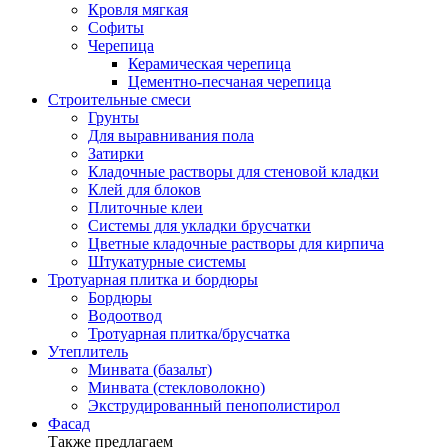
Кровля мягкая
Софиты
Черепица
Керамическая черепица
Цементно-песчаная черепица
Строительные смеси
Грунты
Для выравнивания пола
Затирки
Кладочные растворы для стеновой кладки
Клей для блоков
Плиточные клеи
Системы для укладки брусчатки
Цветные кладочные растворы для кирпича
Штукатурные системы
Тротуарная плитка и бордюры
Бордюры
Водоотвод
Тротуарная плитка/брусчатка
Утеплитель
Минвата (базальт)
Минвата (стекловолокно)
Экструдированный пенополистирол
Фасад
Также предлагаем