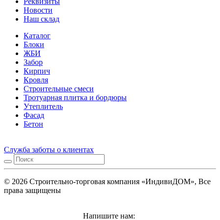
Реквизиты
Новости
Наш склад
Каталог
Блоки
ЖБИ
Забор
Кирпич
Кровля
Строительные смеси
Тротуарная плитка и бордюры
Утеплитель
Фасад
Бетон
Служба заботы о клиентах
© 2026 Строительно-торговая компания «ИндивиДОМ», Все
права защищены
Напишите нам: