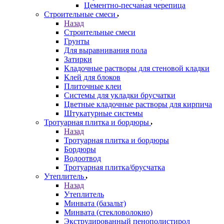
Цементно-песчаная черепица
Строительные смеси
Назад
Строительные смеси
Грунты
Для выравнивания пола
Затирки
Кладочные растворы для стеновой кладки
Клей для блоков
Плиточные клеи
Системы для укладки брусчатки
Цветные кладочные растворы для кирпича
Штукатурные системы
Тротуарная плитка и бордюры
Назад
Тротуарная плитка и бордюры
Бордюры
Водоотвод
Тротуарная плитка/брусчатка
Утеплитель
Назад
Утеплитель
Минвата (базальт)
Минвата (стекловолокно)
Экструдированный пенополистирол