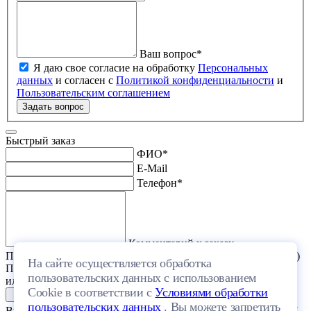
Ваш вопрос
*
Я даю свое согласие на обработку
Персональных
данных
и согласен с
Политикой конфиденциальности
и
Пользовательским соглашением
Задать вопрос
Быстрый заказ
ФИО
*
E-Mail
Телефон
*
Комментарий к заказу
Прикрепить файл (проект дома или список стройматериалов)
На сайте осуществляется обработка
Перетащите один или несколько файлов в эту область
пользовательских данных с использованием
или выберите файл на компьютере
Cookie в соответствии с
Условиями обработки
пользовательских данных
. Вы можете запретить
Выберите файл с расширением (doc, docx, xls, xlsx, txt, rtf, pdf,