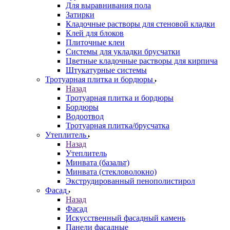
Для выравнивания пола
Затирки
Кладочные растворы для стеновой кладки
Клей для блоков
Плиточные клеи
Системы для укладки брусчатки
Цветные кладочные растворы для кирпича
Штукатурные системы
Тротуарная плитка и бордюры
Назад
Тротуарная плитка и бордюры
Бордюры
Водоотвод
Тротуарная плитка/брусчатка
Утеплитель
Назад
Утеплитель
Минвата (базальт)
Минвата (стекловолокно)
Экструдированный пенополистирол
Фасад
Назад
Фасад
Искусственный фасадный камень
Панели фасадные