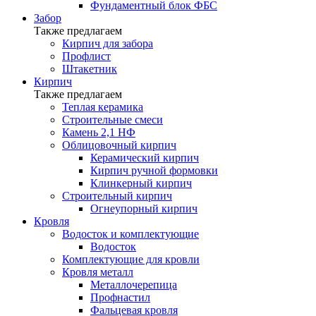
Фундаментный блок ФБС
Забор
Также предлагаем
Кирпич для забора
Профлист
Штакетник
Кирпич
Также предлагаем
Теплая керамика
Строительные смеси
Камень 2,1 НФ
Облицовочный кирпич
Керамический кирпич
Кирпич ручной формовки
Клинкерный кирпич
Строительный кирпич
Огнеупорный кирпич
Кровля
Водосток и комплектующие
Водосток
Комплектующие для кровли
Кровля металл
Металлочерепица
Профнастил
Фальцевая кровля