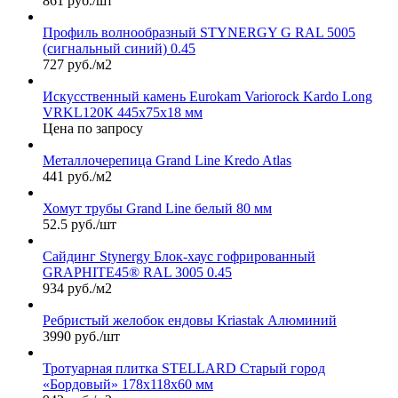
861 руб./шт
Профиль волнообразный STYNERGY G RAL 5005
(сигнальный синий) 0.45
727 руб./м2
Искусственный камень Eurokam Variorock Kardo Long
VRKL120К 445х75х18 мм
Цена по запросу
Металлочерепица Grand Line Kredo Atlas
441 руб./м2
Хомут трубы Grand Line белый 80 мм
52.5 руб./шт
Сайдинг Stynergy Блок-хаус гофрированный
GRAPHITE45® RAL 3005 0.45
934 руб./м2
Ребристый желобок ендовы Kriastak Алюминий
3990 руб./шт
Тротуарная плитка STELLARD Старый город
«Бордовый» 178х118х60 мм