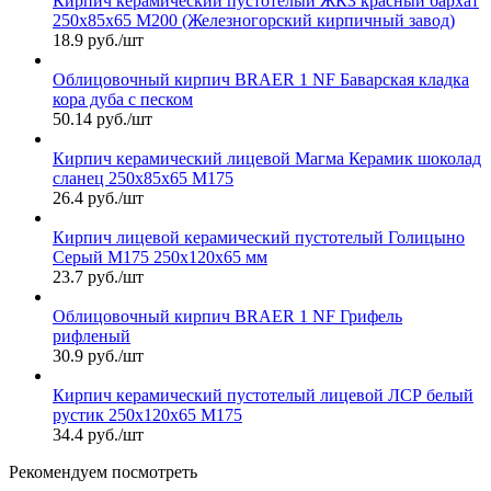
Кирпич керамический пустотелый ЖКЗ красный бархат
250х85х65 М200 (Железногорский кирпичный завод)
18.9 руб./шт
Облицовочный кирпич BRAER 1 NF Баварская кладка
кора дуба с песком
50.14 руб./шт
Кирпич керамический лицевой Магма Керамик шоколад
сланец 250х85х65 М175
26.4 руб./шт
Кирпич лицевой керамический пустотелый Голицыно
Серый М175 250х120х65 мм
23.7 руб./шт
Облицовочный кирпич BRAER 1 NF Грифель
рифленый
30.9 руб./шт
Кирпич керамический пустотелый лицевой ЛСР белый
рустик 250х120х65 М175
34.4 руб./шт
Рекомендуем посмотреть