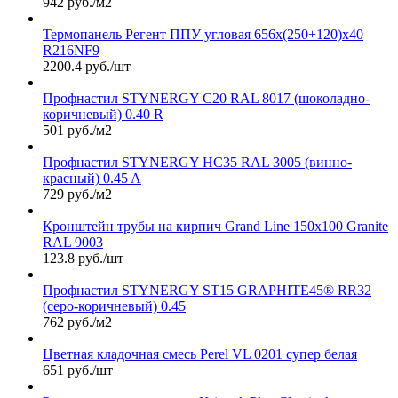
942 руб./м2
Термопанель Регент ППУ угловая 656х(250+120)х40
R216NF9
2200.4 руб./шт
Профнастил STYNERGY С20 RAL 8017 (шоколадно-
коричневый) 0.40 R
501 руб./м2
Профнастил STYNERGY НС35 RAL 3005 (винно-
красный) 0.45 A
729 руб./м2
Кронштейн трубы на кирпич Grand Line 150х100 Granite
RAL 9003
123.8 руб./шт
Профнастил STYNERGY ST15 GRAPHITE45® RR32
(серо-коричневый) 0.45
762 руб./м2
Цветная кладочная смесь Perel VL 0201 супер белая
651 руб./шт