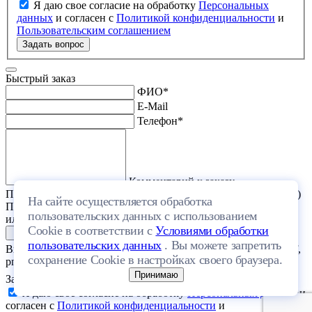
Я даю свое согласие на обработку
Персональных
данных
и согласен с
Политикой конфиденциальности
и
Пользовательским соглашением
Задать вопрос
Быстрый заказ
ФИО
*
E-Mail
Телефон
*
Комментарий к заказу
Прикрепить файл (проект дома или список стройматериалов)
На сайте осуществляется обработка
Перетащите один или несколько файлов в эту область
пользовательских данных с использованием
или выберите файл на компьютере
Cookie в соответствии с
Условиями обработки
пользовательских данных
. Вы можете запретить
Выберите файл с расширением (doc, docx, xls, xlsx, txt, rtf, pdf,
сохранение Cookie в настройках своего браузера.
png, jpeg, jpg, gif) и размером, не превышающим 20 МБ.
Принимаю
Загрузить файлы
Я даю свое согласие на обработку
Персональных данных
и
согласен с
Политикой конфиденциальности
и