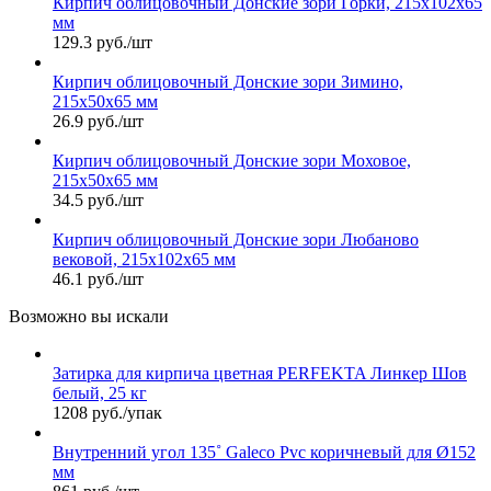
Кирпич облицовочный Донские зори Горки, 215х102х65
мм
129.3 руб./шт
Кирпич облицовочный Донские зори Зимино,
215х50х65 мм
26.9 руб./шт
Кирпич облицовочный Донские зори Моховое,
215х50х65 мм
34.5 руб./шт
Кирпич облицовочный Донские зори Любаново
вековой, 215х102х65 мм
46.1 руб./шт
Возможно вы искали
Затирка для кирпича цветная PERFEKTA Линкер Шов
белый, 25 кг
1208 руб./упак
Внутренний угол 135˚ Galeco Pvc коричневый для Ø152
мм