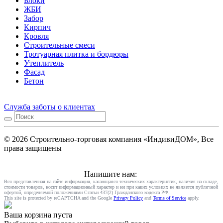
Блоки
ЖБИ
Забор
Кирпич
Кровля
Строительные смеси
Тротуарная плитка и бордюры
Утеплитель
Фасад
Бетон
Служба заботы о клиентах
© 2026 Строительно-торговая компания «ИндивиДОМ», Все
права защищены
Напишите нам:
Вся представленная на сайте информация, касающаяся технических характеристик, наличия на складе,
стоимости товаров, носит информационный характер и ни при каких условиях не является публичной
офертой, определяемой положениями Статьи 437(2) Гражданского кодекса РФ.
This site is protected by reCAPTCHA and the Google
Privacy Policy
and
Terms of Service
apply.
Ваша корзина пуста