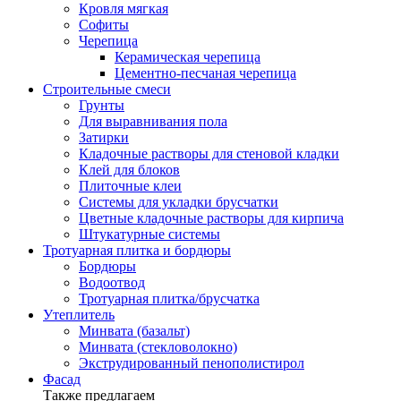
Кровля мягкая
Софиты
Черепица
Керамическая черепица
Цементно-песчаная черепица
Строительные смеси
Грунты
Для выравнивания пола
Затирки
Кладочные растворы для стеновой кладки
Клей для блоков
Плиточные клеи
Системы для укладки брусчатки
Цветные кладочные растворы для кирпича
Штукатурные системы
Тротуарная плитка и бордюры
Бордюры
Водоотвод
Тротуарная плитка/брусчатка
Утеплитель
Минвата (базальт)
Минвата (стекловолокно)
Экструдированный пенополистирол
Фасад
Также предлагаем