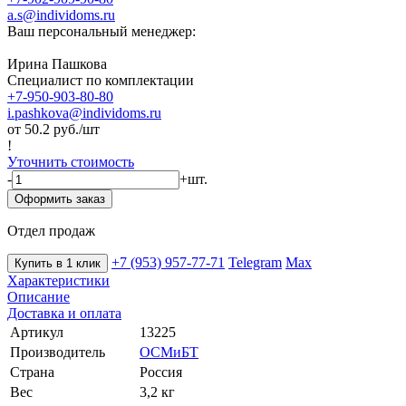
a.s@individoms.ru
Ваш персональный менеджер:
Ирина Пашкова
Специалист по комплектации
+7-950-903-80-80
i.pashkova@individoms.ru
от 50.2
руб./шт
!
Уточнить стоимость
-
+
шт.
Оформить заказ
Отдел продаж
+7 (953) 957-77-71
Telegram
Max
Купить в 1 клик
Характеристики
Описание
Доставка и оплата
Артикул
13225
Производитель
ОСМиБТ
Страна
Россия
Вес
3,2 кг