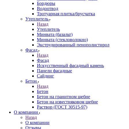
Бордюры
Водоотвод
Тротуарная плитка/брусчатка
Утеплитель
Назад
Утеплитель
Минвата (базальт)
Минвата (стекловолокно)
Экструдированный пенополистирол
Фасад
Назад
Фасад
Искусственный фасадный камень
Панели фасадные
Сайдинг
Бетон
Назад
Бетон
Бетон на гранитном щебне
Бетон на известняковом щебне
Раствор (ГОСТ 30515-97)
О компании
Назад
О компании
Отзывы