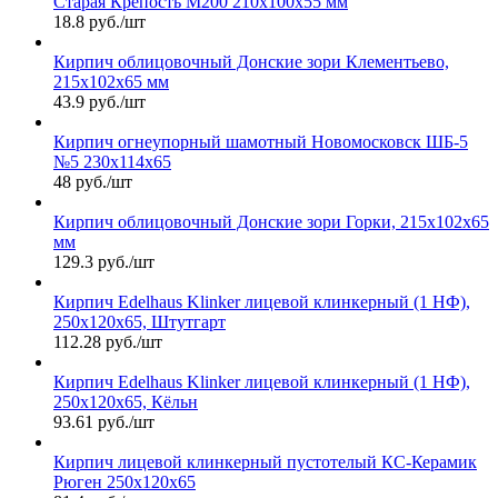
Старая Крепость М200 210х100х55 мм
18.8 руб./шт
Кирпич облицовочный Донские зори Клементьево,
215х102х65 мм
43.9 руб./шт
Кирпич огнеупорный шамотный Новомосковск ШБ-5
№5 230х114х65
48 руб./шт
Кирпич облицовочный Донские зори Горки, 215х102х65
мм
129.3 руб./шт
Кирпич Edelhaus Klinker лицевой клинкерный (1 НФ),
250х120х65, Штутгарт
112.28 руб./шт
Кирпич Edelhaus Klinker лицевой клинкерный (1 НФ),
250х120х65, Кёльн
93.61 руб./шт
Кирпич лицевой клинкерный пустотелый КС-Керамик
Рюген 250х120х65