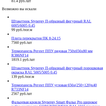
81.4 руб./шт
Возможно вы искали
Штакетник Stynergy П-образный фигурный RAL
6005/6005 0.45
99 руб./пог.м
Плита перекрытия ПК 8-24.15
7560 руб./шт
Термопанель Регент ППУ рядовая 750х656х80 мм
R386NF14
1819.1 руб./шт
Штакетник Stynergy П-образный фигурный порошковая
окраска RAL 5005/5005 0.45
139 руб./пог.м
Термопанель Регент ППУ угловая 656х(250+120)х40
R733NF14
2567 руб./шт
Фальцевая кровля Stynergy Smart Фальц Pro широкое