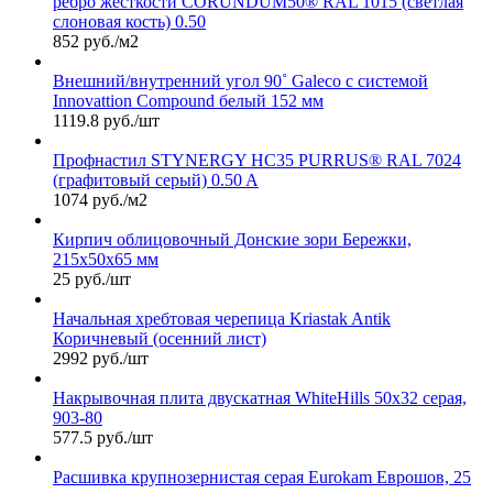
ребро жесткости CORUNDUM50® RAL 1015 (светлая
слоновая кость) 0.50
852 руб./м2
Внешний/внутренний угол 90˚ Galeco с системой
Innovattion Compound белый 152 мм
1119.8 руб./шт
Профнастил STYNERGY НС35 PURRUS® RAL 7024
(графитовый серый) 0.50 A
1074 руб./м2
Кирпич облицовочный Донские зори Бережки,
215х50х65 мм
25 руб./шт
Начальная хребтовая черепица Kriastak Antik
Коричневый (осенний лист)
2992 руб./шт
Накрывочная плита двускатная WhiteHills 50х32 серая,
903-80
577.5 руб./шт
Расшивка крупнозернистая серая Eurokam Еврошов, 25