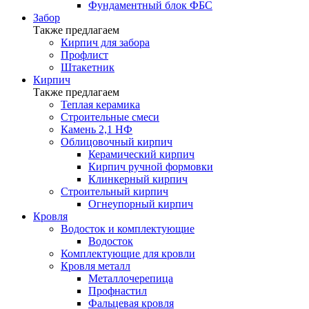
Фундаментный блок ФБС
Забор
Также предлагаем
Кирпич для забора
Профлист
Штакетник
Кирпич
Также предлагаем
Теплая керамика
Строительные смеси
Камень 2,1 НФ
Облицовочный кирпич
Керамический кирпич
Кирпич ручной формовки
Клинкерный кирпич
Строительный кирпич
Огнеупорный кирпич
Кровля
Водосток и комплектующие
Водосток
Комплектующие для кровли
Кровля металл
Металлочерепица
Профнастил
Фальцевая кровля