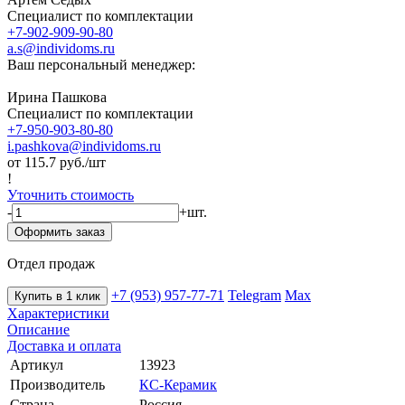
Специалист по комплектации
+7-902-909-90-80
a.s@individoms.ru
Ваш персональный менеджер:
Ирина Пашкова
Специалист по комплектации
+7-950-903-80-80
i.pashkova@individoms.ru
от 115.7
руб./шт
!
Уточнить стоимость
-
+
шт.
Оформить заказ
Отдел продаж
+7 (953) 957-77-71
Telegram
Max
Купить в 1 клик
Характеристики
Описание
Доставка и оплата
Артикул
13923
Производитель
КС-Керамик
Страна
Россия