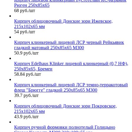
Рюген 250х85х65
68 руб./шт
Кирпич облицовочный Донские зори Ижевское,
215х102х65 мм
54 руб./шт
Кирпич клинкерный лицевой ЛСР черный Рейкьявик
гладкий матовый 250х85х65 М300
50.9 руб./шт
Кирпич Edelhaus Klinker лицевой клинкерный (0,7 НФ),
250х85х65, Бремен
58.84 руб./шт
Кирпич клинкерный лицевой ЛСР темно-терракотовый
флеш "Брюгге" гладкий 250х85х65 М300
39.7 руб./шт
Кирпич облицовочный Донские зори Покровское,
215х102х65 мм
43.9 руб./шт
Кирпич ручной формовки полнотелый Голицыно