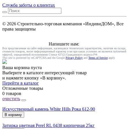
Служба заботы о клиентах
© 2026 Строительно-торговая компания «ИндивиДОМ», Все
права защищены
Напишите нам:
Вся представленная на сайте информация, касающаяся технических характеристик, наличия на складе,
стоимости товаров, носит информационный характер и ни при каких условиях не является публичной
офертой, определяемой положениями Статьи 437(2) Гражданского кодекса РФ.
This site is protected by reCAPTCHA and the Google
Privacy Policy
and
Terms of Service
apply.
Ваша корзина пуста
Выберите в каталоге интересующий товар
и нажмите кнопку «В корзину».
Перейти в каталог
Отложенные товары
0 товаров
очистить
Искусственный камень White Hills Рока 612-90
В корзину
Затирка цветная Perel RL 0438 кирпичная 25кг