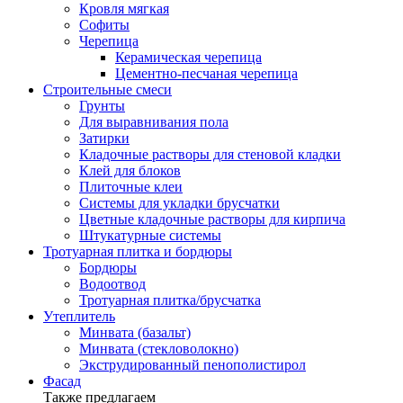
Кровля мягкая
Софиты
Черепица
Керамическая черепица
Цементно-песчаная черепица
Строительные смеси
Грунты
Для выравнивания пола
Затирки
Кладочные растворы для стеновой кладки
Клей для блоков
Плиточные клеи
Системы для укладки брусчатки
Цветные кладочные растворы для кирпича
Штукатурные системы
Тротуарная плитка и бордюры
Бордюры
Водоотвод
Тротуарная плитка/брусчатка
Утеплитель
Минвата (базальт)
Минвата (стекловолокно)
Экструдированный пенополистирол
Фасад
Также предлагаем