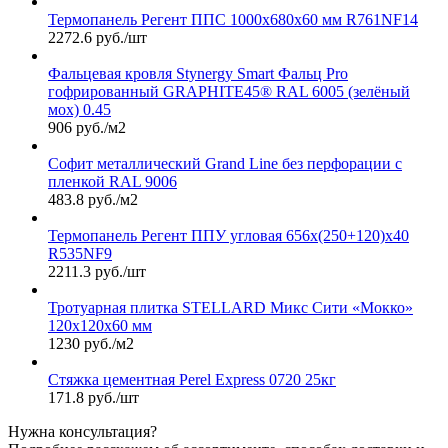
Термопанель Регент ППС 1000х680х60 мм R761NF14
2272.6 руб./шт
Фальцевая кровля Stynergy Smart Фальц Pro
гофрированный GRAPHITE45® RAL 6005 (зелёный
мох) 0.45
906 руб./м2
Софит металлический Grand Line без перфорации с
пленкой RAL 9006
483.8 руб./м2
Термопанель Регент ППУ угловая 656х(250+120)х40
R535NF9
2211.3 руб./шт
Тротуарная плитка STELLARD Микс Сити «Мокко»
120х120х60 мм
1230 руб./м2
Стяжка цементная Perel Express 0720 25кг
171.8 руб./шт
Нужна консультация?