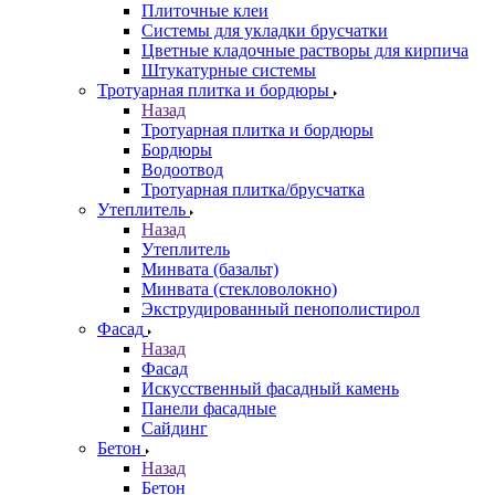
Плиточные клеи
Системы для укладки брусчатки
Цветные кладочные растворы для кирпича
Штукатурные системы
Тротуарная плитка и бордюры
Назад
Тротуарная плитка и бордюры
Бордюры
Водоотвод
Тротуарная плитка/брусчатка
Утеплитель
Назад
Утеплитель
Минвата (базальт)
Минвата (стекловолокно)
Экструдированный пенополистирол
Фасад
Назад
Фасад
Искусственный фасадный камень
Панели фасадные
Сайдинг
Бетон
Назад
Бетон