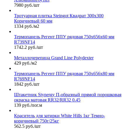
7980 руб./шт
Тротуарная плитка Steingot Квадрат 300х300
Коричневый 60 мм
1334 руб./м2
Термопанель Регент ППУ рядовая 750х656х60 мм
R739NF14
1742.2 руб./шт
Металлочерепица Grand Line Polydexter
429 руб./м2
Термопанель Регент ППУ рядовая 750х656х80 мм
R769NF14
1842 руб./шт
Штакетник Stynergy П-образный прямой порошковая
окраска матовая RR32/RR32 0.45
139 руб./пог.м
Краситель для затирки White Hills 1кг Темно-
коричневый 750г/25кг
562.5 руб./шт