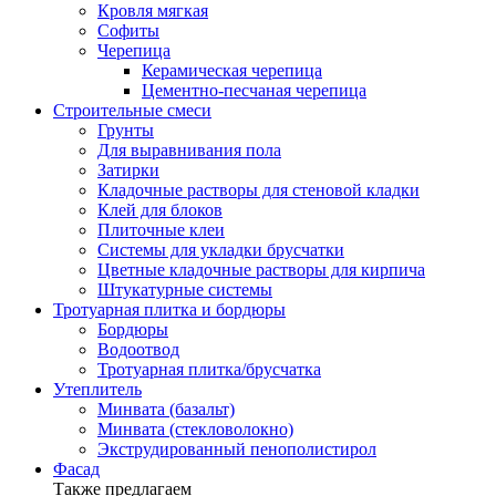
Кровля мягкая
Софиты
Черепица
Керамическая черепица
Цементно-песчаная черепица
Строительные смеси
Грунты
Для выравнивания пола
Затирки
Кладочные растворы для стеновой кладки
Клей для блоков
Плиточные клеи
Системы для укладки брусчатки
Цветные кладочные растворы для кирпича
Штукатурные системы
Тротуарная плитка и бордюры
Бордюры
Водоотвод
Тротуарная плитка/брусчатка
Утеплитель
Минвата (базальт)
Минвата (стекловолокно)
Экструдированный пенополистирол
Фасад
Также предлагаем