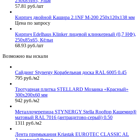
250х85х65, Ульм
57.81 руб./шт
Кирпич двойной Кашира 2.1NF М-200 250x120x138 мм
Цена по запросу
Кирпич Edelhaus Klinker лицевой клинкерный (0,7 НФ),
250х85х65, Кёльн
68.93 руб./шт
Возможно вы искали
Сайдинг Stynergy Корабельная доска RAL 6005 0.45
795 руб./м2
Тротуарная плитка STELLARD Мозаика «Красный»
300х200х60 мм
942 руб./м2
Металлочерепица STYNERGY Stella Rooftop Кашемир®
матовый RAL 7016 (антрацитово-серый) 0.50
1311 руб./м2
Лента примыкания Kriastak EUROTEC CLASSIC AL
Алюминий/бутил