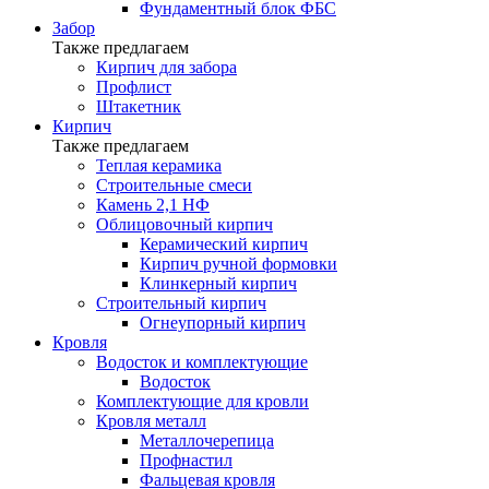
Фундаментный блок ФБС
Забор
Также предлагаем
Кирпич для забора
Профлист
Штакетник
Кирпич
Также предлагаем
Теплая керамика
Строительные смеси
Камень 2,1 НФ
Облицовочный кирпич
Керамический кирпич
Кирпич ручной формовки
Клинкерный кирпич
Строительный кирпич
Огнеупорный кирпич
Кровля
Водосток и комплектующие
Водосток
Комплектующие для кровли
Кровля металл
Металлочерепица
Профнастил
Фальцевая кровля