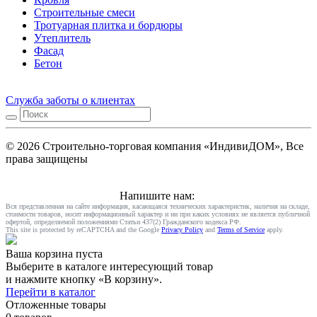
Строительные смеси
Тротуарная плитка и бордюры
Утеплитель
Фасад
Бетон
Служба заботы о клиентах
© 2026 Строительно-торговая компания «ИндивиДОМ», Все
права защищены
Напишите нам:
Вся представленная на сайте информация, касающаяся технических характеристик, наличия на складе,
стоимости товаров, носит информационный характер и ни при каких условиях не является публичной
офертой, определяемой положениями Статьи 437(2) Гражданского кодекса РФ.
This site is protected by reCAPTCHA and the Google
Privacy Policy
and
Terms of Service
apply.
Ваша корзина пуста
Выберите в каталоге интересующий товар
и нажмите кнопку «В корзину».
Перейти в каталог
Отложенные товары