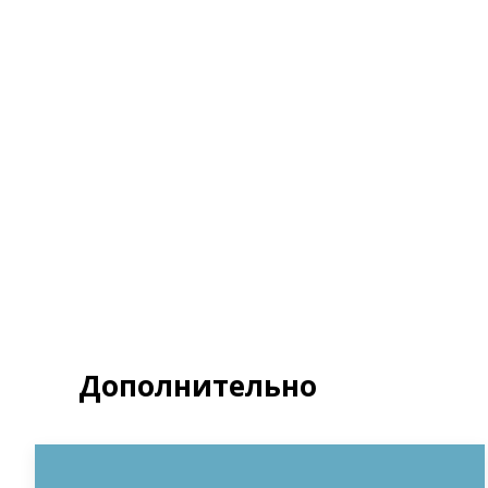
Я д
Полит
З
Дополнительно