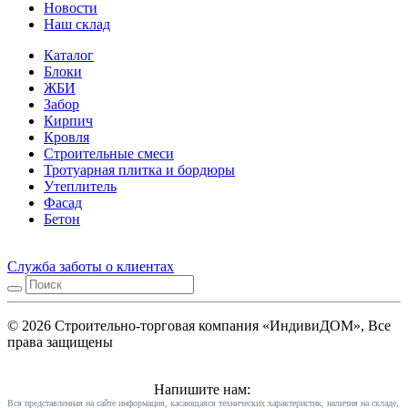
Новости
Наш склад
Каталог
Блоки
ЖБИ
Забор
Кирпич
Кровля
Строительные смеси
Тротуарная плитка и бордюры
Утеплитель
Фасад
Бетон
Служба заботы о клиентах
© 2026 Строительно-торговая компания «ИндивиДОМ», Все
права защищены
Напишите нам:
Вся представленная на сайте информация, касающаяся технических характеристик, наличия на складе,