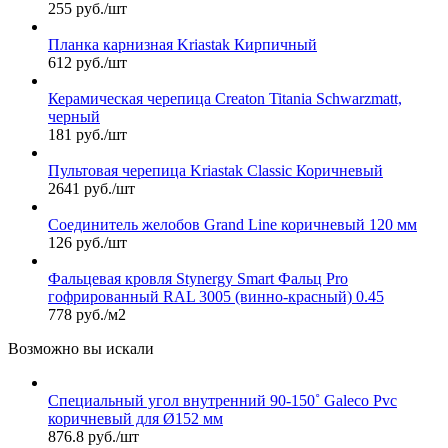
255 руб./шт
Планка карнизная Kriastak Кирпичный
612 руб./шт
Керамическая черепица Сreaton Titania Schwarzmatt,
черный
181 руб./шт
Пультовая черепица Kriastak Classic Коричневый
2641 руб./шт
Соединитель желобов Grand Line коричневый 120 мм
126 руб./шт
Фальцевая кровля Stynergy Smart Фальц Pro
гофрированный RAL 3005 (винно-красный) 0.45
778 руб./м2
Возможно вы искали
Специальный угол внутренний 90-150˚ Galeco Pvc
коричневый для Ø152 мм
876.8 руб./шт