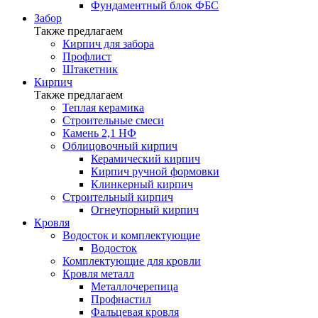
Фундаментный блок ФБС
Забор
Также предлагаем
Кирпич для забора
Профлист
Штакетник
Кирпич
Также предлагаем
Теплая керамика
Строительные смеси
Камень 2,1 НФ
Облицовочный кирпич
Керамический кирпич
Кирпич ручной формовки
Клинкерный кирпич
Строительный кирпич
Огнеупорный кирпич
Кровля
Водосток и комплектующие
Водосток
Комплектующие для кровли
Кровля металл
Металлочерепица
Профнастил
Фальцевая кровля