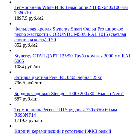
Термопанель White Hills Термо брик2 1135х640х100 мм
Т360-10
1897.5 руб./м2
Фальцевая кровля Stynergy Smart Фальц Pro широкое
ребро жесткости CORUNDUM50® RAL 1015 (светлая
слоновая кость) 0.50
852 руб./м2
Stynergy СТАНДАРТ 125/90 Труба круглая 3000 мм RAL
6005
1084 руб./шт
Затирка цветная Perel RL 0465 черная 25кг
796.5 руб./шт
Бордюр Садовый Steingot 1000х200х80 "Bianco Nero"
687 руб./шт
Термопанель Регент ППУ рядовая 750х656х60 мм
R698NF14
1719.3 руб./шт
Кирпич керамический пустотелый ЖКЗ белый