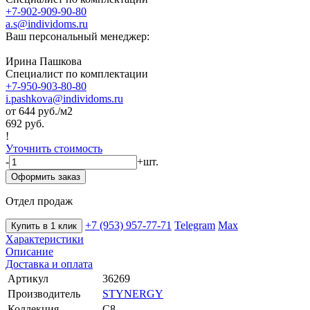
+7-902-909-90-80
a.s@individoms.ru
Ваш персональный менеджер:
Ирина Пашкова
Специалист по комплектации
+7-950-903-80-80
i.pashkova@individoms.ru
от 644
руб./м2
692 руб.
!
Уточнить стоимость
-
+
шт.
Оформить заказ
Отдел продаж
+7 (953) 957-77-71
Telegram
Max
Купить в 1 клик
Характеристики
Описание
Доставка и оплата
Артикул
36269
Производитель
STYNERGY
Коллекция
С8