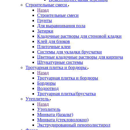
Строительные смеси
Назад
Строительные смеси
Грунты
Для выравнивания пола
Затирки
Кладочные растворы для стеновой кладки
Клей для блоков
Плиточные клеи
Системы для укладки брусчатки
Цветные кладочные растворы для кирпича
Штукатурные системы
Тротуарная плитка и бордюры
Назад
Тротуарная плитка и бордюры
Бордюры
Водоотвод
Тротуарная плитка/брусчатка
Утеплитель
Назад
Утеплитель
Минвата (базальт)
Минвата (стекловолокно)
Экструдированный пенополистирол