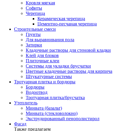
Кровля мягкая
Софиты
Черепица
Керамическая черепица
Цементно-песчаная черепица
Строительные смеси
Грунты
Для выравнивания пола
Затирки
Кладочные растворы для стеновой кладки
Клей для блоков
Плиточные клеи
Системы для укладки брусчатки
Цветные кладочные растворы для кирпича
Штукатурные системы
Тротуарная плитка и бордюры
Бордюры
Водоотвод
Тротуарная плитка/брусчатка
Утеплитель
Минвата (базальт)
Минвата (стекловолокно)
Экструдированный пенополистирол
Фасад
Также предлагаем