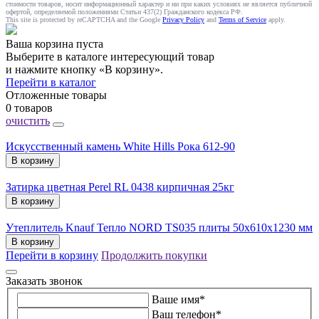
стоимости товаров, носит информационный характер и ни при каких условиях не является публичной
офертой, определяемой положениями Статьи 437(2) Гражданского кодекса РФ.
This site is protected by reCAPTCHA and the Google
Privacy Policy
and
Terms of Service
apply.
Ваша корзина пуста
Выберите в каталоге интересующий товар
и нажмите кнопку «В корзину».
Перейти в каталог
Отложенные товары
0 товаров
очистить
Искусственный камень White Hills Рока 612-90
В корзину
Затирка цветная Perel RL 0438 кирпичная 25кг
В корзину
Утеплитель Knauf Тепло NORD TS035 плиты 50х610х1230 мм
В корзину
Перейти в корзину
Продолжить покупки
Заказать звонок
Ваше имя
*
Ваш телефон
*