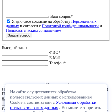
Ваш вопрос
*
Я даю свое согласие на обработку
Персональных
данных
и согласен с
Политикой конфиденциальности
и
Пользовательским соглашением
Задать вопрос
Быстрый заказ
ФИО
*
E-Mail
Телефон
*
Комментарий к заказу
Прикрепить файл (проект дома или список стройматериалов)
На сайте осуществляется обработка
Перетащите один или несколько файлов в эту область
пользовательских данных с использованием
или выберите файл на компьютере
Cookie в соответствии с
Условиями обработки
пользовательских данных
. Вы можете запретить
Выберите файл с расширением (doc, docx, xls, xlsx, txt, rtf, pdf,