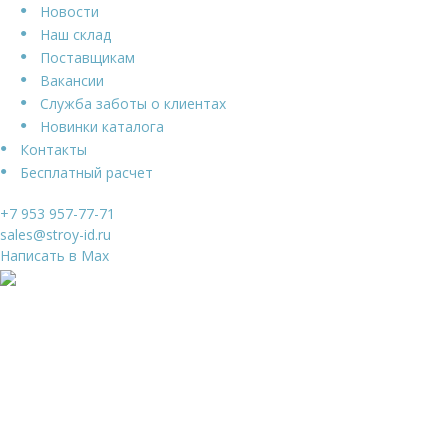
Новости
Наш склад
Поставщикам
Вакансии
Служба заботы о клиентах
Новинки каталога
Контакты
Бесплатный расчет
+7 953 957-77-71
sales@stroy-id.ru
Написать в Max
Ваше имя
*
Ваш телефон
*
Я даю свое согласие на обработку
Персональных
данных
и согласен с
Политикой конфиденциальности
и