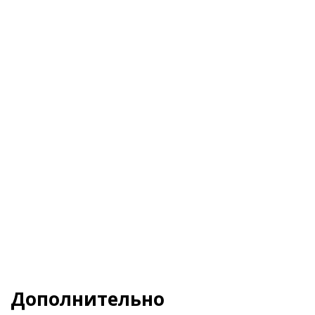
Я даю свое согласие на обработку
Персональных данных
и согласен с
Политикой
конфиденциальности
и
Пользовательским
соглашением
Заказать
Дополнительно