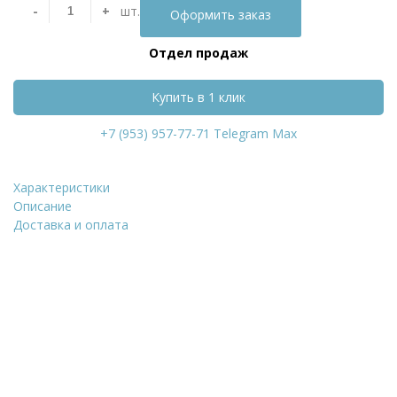
-
+
шт.
Оформить заказ
Отдел продаж
Купить в 1 клик
+7 (953) 957-77-71
Telegram
Max
Характеристики
Термопанель Регент П
Описание
Доставка и оплата
Уточнить стоимость
ФИО
*
Количество