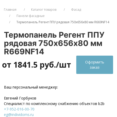
Главная
Каталог товаров
Фасад
Панели фасадные
Термопанель Регент ППУ рядовая 750х656х80 мм R669NF14
Термопанель Регент ППУ
рядовая 750х656х80 мм
R669NF14
от 1841.5
руб./шт
Оформить
заказ
Ваш персональный менеджер:
Евгений Горбунов
Специалист по комплексному снабжению объектов b2b
+7-952-016-00-70
eg@individoms.ru