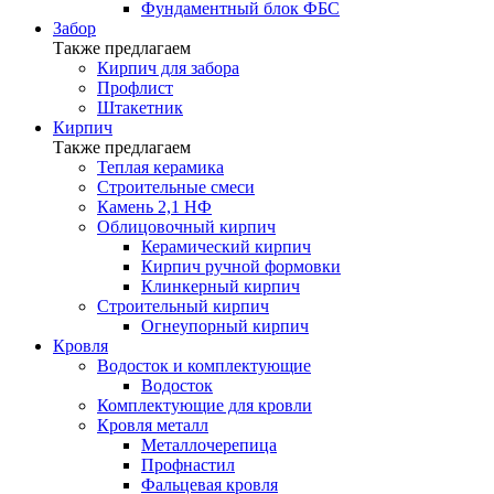
Фундаментный блок ФБС
Забор
Также предлагаем
Кирпич для забора
Профлист
Штакетник
Кирпич
Также предлагаем
Теплая керамика
Строительные смеси
Камень 2,1 НФ
Облицовочный кирпич
Керамический кирпич
Кирпич ручной формовки
Клинкерный кирпич
Строительный кирпич
Огнеупорный кирпич
Кровля
Водосток и комплектующие
Водосток
Комплектующие для кровли
Кровля металл
Металлочерепица
Профнастил
Фальцевая кровля