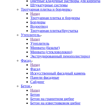
Цветные кладочные растворы для кирпича
Штукатурные системы
Тротуарная плитка и бордюры
Назад
Тротуарная плитка и бордюры
Бордюры
Водоотвод
Тротуарная плитка/брусчатка
Утеплитель
Назад
Утеплитель
Минвата (базальт)
Минвата (стекловолокно)
Экструдированный пенополистирол
Фасад
Назад
Фасад
Искусственный фасадный камень
Панели фасадные
Сайдинг
Бетон
Назад
Бетон
Бетон на гранитном щебне
Бетон на известняковом щебне