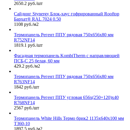
2650.2 руб./шт
Сайдинг Stynergy Блок-хаус гофрированный Rooftop
Бархат® RAL 7024 0.50
1108 руб./м2
Термопанель Регент ППУ рядовая 750х656х80 мм
R752NF14
1819.1 руб./шт
Фасадная термопанель KombiTherm с направляющей
ПСБ-С 25 белая, 60 мм
429.2 руб./м2
Термопанель Регент ППУ рядовая 750х656х80 мм
R763NF14
1842 руб./шт
Термопанель Регент ППУ угловая 656х(250+120)х40
R768NF14
2567 руб./шт
Термопанель White Hills Термо брик2 1135х640х100 мм
Т360-10
1897.5 руб./м2