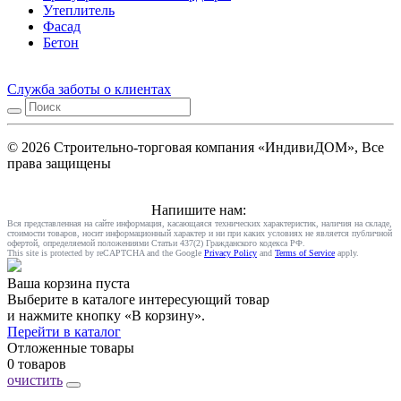
Утеплитель
Фасад
Бетон
Служба заботы о клиентах
© 2026 Строительно-торговая компания «ИндивиДОМ», Все
права защищены
Напишите нам:
Вся представленная на сайте информация, касающаяся технических характеристик, наличия на складе,
стоимости товаров, носит информационный характер и ни при каких условиях не является публичной
офертой, определяемой положениями Статьи 437(2) Гражданского кодекса РФ.
This site is protected by reCAPTCHA and the Google
Privacy Policy
and
Terms of Service
apply.
Ваша корзина пуста
Выберите в каталоге интересующий товар
и нажмите кнопку «В корзину».
Перейти в каталог
Отложенные товары
0 товаров
очистить