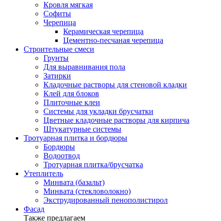
Кровля мягкая
Софиты
Черепица
Керамическая черепица
Цементно-песчаная черепица
Строительные смеси
Грунты
Для выравнивания пола
Затирки
Кладочные растворы для стеновой кладки
Клей для блоков
Плиточные клеи
Системы для укладки брусчатки
Цветные кладочные растворы для кирпича
Штукатурные системы
Тротуарная плитка и бордюры
Бордюры
Водоотвод
Тротуарная плитка/брусчатка
Утеплитель
Минвата (базальт)
Минвата (стекловолокно)
Экструдированный пенополистирол
Фасад
Также предлагаем