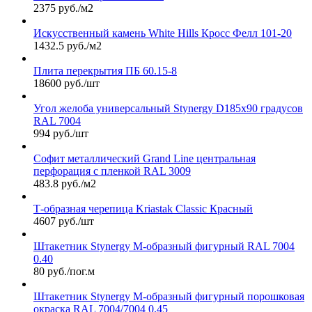
2375 руб./м2
Искусственный камень White Hills Кросс Фелл 101-20
1432.5 руб./м2
Плита перекрытия ПБ 60.15-8
18600 руб./шт
Угол желоба универсальный Stynergy D185х90 градусов
RAL 7004
994 руб./шт
Софит металлический Grand Line центральная
перфорация с пленкой RAL 3009
483.8 руб./м2
Т-образная черепица Kriastak Classic Красный
4607 руб./шт
Штакетник Stynergy М-образный фигурный RAL 7004
0.40
80 руб./пог.м
Штакетник Stynergy М-образный фигурный порошковая
окраска RAL 7004/7004 0.45