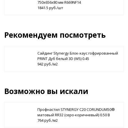
750х656х80 мм R669NF14
1841.5 руб./шт
Рекомендуем посмотреть
Сайдинг Stynergy Блок-хаус гофрированный
PRINT Дуб белый 3D (W5) 0.45
942 руб./м2
Возможно вы искали
Профнастил STYNERGY С20 CORUNDUM50®
матовый RR32 (серо-коричневый) 0.50 B
764 руб./м2