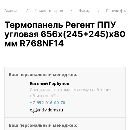
Главная
Каталог товаров
Фасад
Панели фаса
Термопанель Регент ППУ
угловая 656х(245+245)х80
мм R768NF14
от 2733.4
руб./шт
Оформить заказ
Ваш персональный менеджер:
Евгений Горбунов
Специалист по комплексному снабжению
объектов b2b
+7-952-016-00-70
eg@individoms.ru
Ваш персональный менеджер: