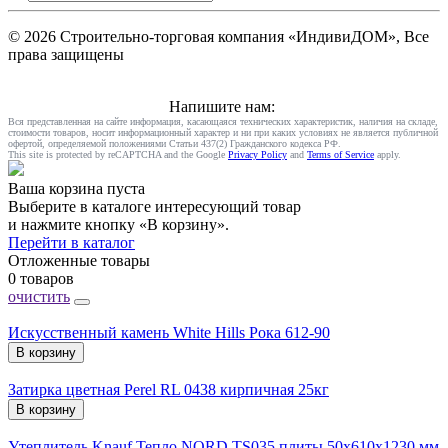
© 2026 Строительно-торговая компания «ИндивиДОМ», Все
права защищены
Напишите нам:
Вся представленная на сайте информация, касающаяся технических характеристик, наличия на складе,
стоимости товаров, носит информационный характер и ни при каких условиях не является публичной
офертой, определяемой положениями Статьи 437(2) Гражданского кодекса РФ.
This site is protected by reCAPTCHA and the Google
Privacy Policy
and
Terms of Service
apply.
Ваша корзина пуста
Выберите в каталоге интересующий товар
и нажмите кнопку «В корзину».
Перейти в каталог
Отложенные товары
0 товаров
очистить
Искусственный камень White Hills Рока 612-90
В корзину
Затирка цветная Perel RL 0438 кирпичная 25кг
В корзину
Утеплитель Knauf Тепло NORD TS035 плиты 50х610х1230 мм