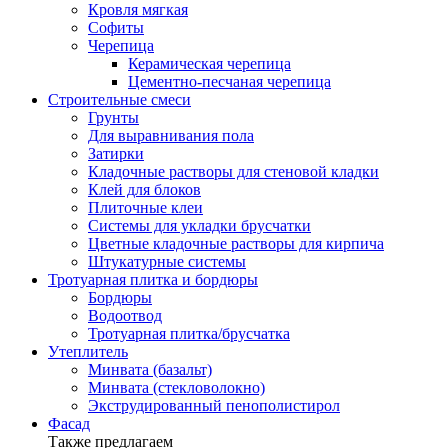
Кровля мягкая
Софиты
Черепица
Керамическая черепица
Цементно-песчаная черепица
Строительные смеси
Грунты
Для выравнивания пола
Затирки
Кладочные растворы для стеновой кладки
Клей для блоков
Плиточные клеи
Системы для укладки брусчатки
Цветные кладочные растворы для кирпича
Штукатурные системы
Тротуарная плитка и бордюры
Бордюры
Водоотвод
Тротуарная плитка/брусчатка
Утеплитель
Минвата (базальт)
Минвата (стекловолокно)
Экструдированный пенополистирол
Фасад
Также предлагаем