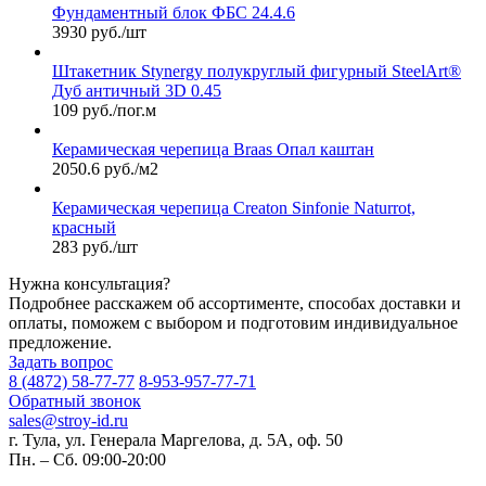
Фундаментный блок ФБС 24.4.6
3930 руб./шт
Штакетник Stynergy полукруглый фигурный SteelArt®
Дуб античный 3D 0.45
109 руб./пог.м
Керамическая черепица Braas Опал каштан
2050.6 руб./м2
Керамическая черепица Сreaton Sinfonie Naturrot,
красный
283 руб./шт
Нужна консультация?
Подробнее расскажем об ассортименте, способах доставки и
оплаты, поможем с выбором и подготовим индивидуальное
предложение.
Задать вопрос
8 (4872) 58-77-77
8-953-957-77-71
Обратный звонок
sales@stroy-id.ru
г. Тула, ул. Генерала Маргелова, д. 5А, оф. 50
Пн. – Cб. 09:00-20:00