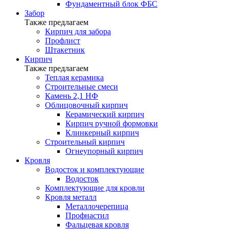
Фундаментный блок ФБС
Забор
Также предлагаем
Кирпич для забора
Профлист
Штакетник
Кирпич
Также предлагаем
Теплая керамика
Строительные смеси
Камень 2,1 НФ
Облицовочный кирпич
Керамический кирпич
Кирпич ручной формовки
Клинкерный кирпич
Строительный кирпич
Огнеупорный кирпич
Кровля
Водосток и комплектующие
Водосток
Комплектующие для кровли
Кровля металл
Металлочерепица
Профнастил
Фальцевая кровля