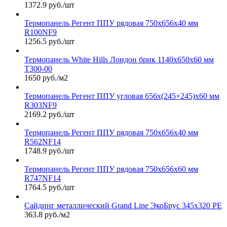
1372.9 руб./шт
Термопанель Регент ППУ рядовая 750х656х40 мм
R100NF9
1256.5 руб./шт
Термопанель White Hills Лондон брик 1140х650х60 мм
Т300-00
1650 руб./м2
Термопанель Регент ППУ угловая 656х(245+245)х60 мм
R303NF9
2169.2 руб./шт
Термопанель Регент ППУ рядовая 750х656х40 мм
R562NF14
1748.9 руб./шт
Термопанель Регент ППУ рядовая 750х656х60 мм
R747NF14
1764.5 руб./шт
Сайдинг металлический Grand Line ЭкоБрус 345х320 PE
363.8 руб./м2