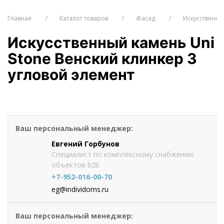
Главная
Каталог товаров
Фасад
Искусственн
Искусственный камень Uni
Stone Венский клинкер 3
угловой элемент
от 1005.8
руб./пог.
Оформить заказ
Ваш персональный менеджер:
Евгений Горбунов
Специалист по комплексному снабжению
объектов b2b
+7-952-016-00-70
eg@individoms.ru
Ваш персональный менеджер: