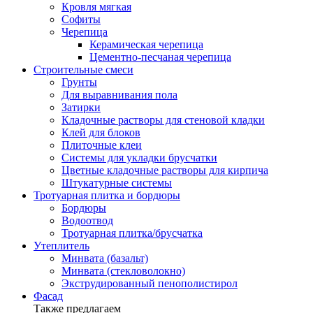
Кровля мягкая
Софиты
Черепица
Керамическая черепица
Цементно-песчаная черепица
Строительные смеси
Грунты
Для выравнивания пола
Затирки
Кладочные растворы для стеновой кладки
Клей для блоков
Плиточные клеи
Системы для укладки брусчатки
Цветные кладочные растворы для кирпича
Штукатурные системы
Тротуарная плитка и бордюры
Бордюры
Водоотвод
Тротуарная плитка/брусчатка
Утеплитель
Минвата (базальт)
Минвата (стекловолокно)
Экструдированный пенополистирол
Фасад
Также предлагаем