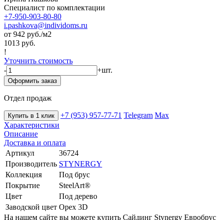
Специалист по комплектации
+7-950-903-80-80
i.pashkova@individoms.ru
от 942
руб./м2
1013 руб.
!
Уточнить стоимость
-
+
шт.
Оформить заказ
Отдел продаж
+7 (953) 957-77-71
Telegram
Max
Купить в 1 клик
Характеристики
Описание
Доставка и оплата
Артикул
36724
Производитель
STYNERGY
Коллекция
Под брус
Покрытие
SteelArt®
Цвет
Под дерево
Заводской цвет
Орех 3D
На нашем сайте вы можете купить Сайдинг Stynergy Евробрус