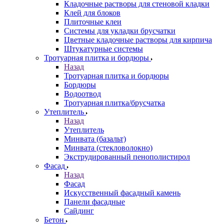
Кладочные растворы для стеновой кладки
Клей для блоков
Плиточные клеи
Системы для укладки брусчатки
Цветные кладочные растворы для кирпича
Штукатурные системы
Тротуарная плитка и бордюры
Назад
Тротуарная плитка и бордюры
Бордюры
Водоотвод
Тротуарная плитка/брусчатка
Утеплитель
Назад
Утеплитель
Минвата (базальт)
Минвата (стекловолокно)
Экструдированный пенополистирол
Фасад
Назад
Фасад
Искусственный фасадный камень
Панели фасадные
Сайдинг
Бетон