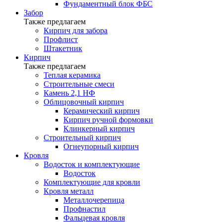
Фундаментный блок ФБС
Забор
Также предлагаем
Кирпич для забора
Профлист
Штакетник
Кирпич
Также предлагаем
Теплая керамика
Строительные смеси
Камень 2,1 НФ
Облицовочный кирпич
Керамический кирпич
Кирпич ручной формовки
Клинкерный кирпич
Строительный кирпич
Огнеупорный кирпич
Кровля
Водосток и комплектующие
Водосток
Комплектующие для кровли
Кровля металл
Металлочерепица
Профнастил
Фальцевая кровля