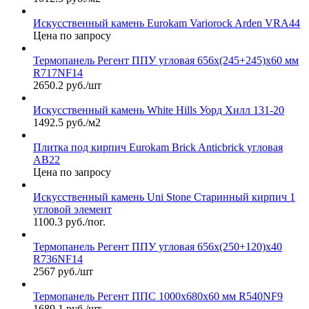
Искусственный камень Eurokam Variorock Arden VRA44
Цена по запросу
Термопанель Регент ППУ угловая 656х(245+245)х60 мм
R717NF14
2650.2 руб./шт
Искусственный камень White Hills Уорд Хилл 131-20
1492.5 руб./м2
Плитка под кирпич Eurokam Brick Anticbrick угловая
АВ22
Цена по запросу
Искусственный камень Uni Stone Старинный кирпич 1
угловой элемент
1100.3 руб./пог.
Термопанель Регент ППУ угловая 656х(250+120)х40
R736NF14
2567 руб./шт
Термопанель Регент ППС 1000х680х60 мм R540NF9
1689.1 руб./шт