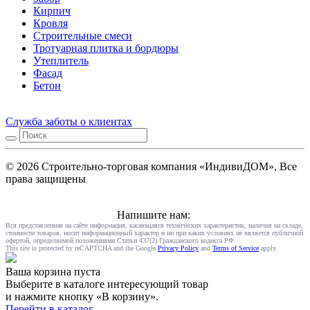
Кирпич
Кровля
Строительные смеси
Тротуарная плитка и бордюры
Утеплитель
Фасад
Бетон
Служба заботы о клиентах
© 2026 Строительно-торговая компания «ИндивиДОМ», Все
права защищены
Напишите нам:
Вся представленная на сайте информация, касающаяся технических характеристик, наличия на складе,
стоимости товаров, носит информационный характер и ни при каких условиях не является публичной
офертой, определяемой положениями Статьи 437(2) Гражданского кодекса РФ.
This site is protected by reCAPTCHA and the Google
Privacy Policy
and
Terms of Service
apply.
Ваша корзина пуста
Выберите в каталоге интересующий товар
и нажмите кнопку «В корзину».
Перейти в каталог