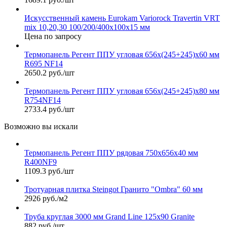
Искусственный камень Eurokam Variorock Travertin VRT
mix 10,20,30 100/200/400х100х15 мм
Цена по запросу
Термопанель Регент ППУ угловая 656х(245+245)х60 мм
R695 NF14
2650.2 руб./шт
Термопанель Регент ППУ угловая 656х(245+245)х80 мм
R754NF14
2733.4 руб./шт
Возможно вы искали
Термопанель Регент ППУ рядовая 750х656х40 мм
R400NF9
1109.3 руб./шт
Тротуарная плитка Steingot Гранито "Ombra" 60 мм
2926 руб./м2
Труба круглая 3000 мм Grand Line 125х90 Granite
882 руб./шт