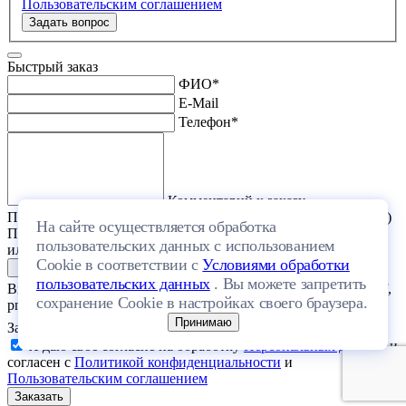
Пользовательским соглашением
Задать вопрос
Быстрый заказ
ФИО
*
E-Mail
Телефон
*
Комментарий к заказу
Прикрепить файл (проект дома или список стройматериалов)
На сайте осуществляется обработка
Перетащите один или несколько файлов в эту область
пользовательских данных с использованием
или выберите файл на компьютере
Cookie в соответствии с
Условиями обработки
пользовательских данных
. Вы можете запретить
Выберите файл с расширением (doc, docx, xls, xlsx, txt, rtf, pdf,
сохранение Cookie в настройках своего браузера.
png, jpeg, jpg, gif) и размером, не превышающим 20 МБ.
Принимаю
Загрузить файлы
Я даю свое согласие на обработку
Персональных данных
и
согласен с
Политикой конфиденциальности
и
Пользовательским соглашением
Заказать