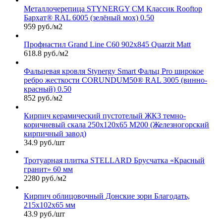
Металлочерепица STYNERGY СМ Классик Rooftop
Бархат® RAL 6005 (зелёный мох) 0.50
959 руб./м2
Профнастил Grand Line С60 902х845 Quarzit Matt
618.8 руб./м2
Фальцевая кровля Stynergy Smart Фальц Pro широкое
ребро жесткости CORUNDUM50® RAL 3005 (винно-
красный) 0.50
852 руб./м2
Кирпич керамический пустотелый ЖКЗ темно-
коричневый скала 250х120х65 М200 (Железногорский
кирпичный завод)
34.9 руб./шт
Тротуарная плитка STELLARD Брусчатка «Красный
гранит» 60 мм
2280 руб./м2
Кирпич облицовочный Донские зори Благодать,
215х102х65 мм
43.9 руб./шт