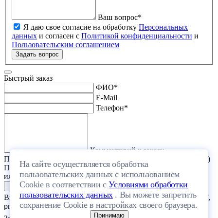
Ваш вопрос
*
Я даю свое согласие на обработку
Персональных
данных
и согласен с
Политикой конфиденциальности
и
Пользовательским соглашением
Задать вопрос
Быстрый заказ
ФИО
*
E-Mail
Телефон
*
Комментарий к заказу
Прикрепить файл (проект дома или список стройматериалов)
На сайте осуществляется обработка
Перетащите один или несколько файлов в эту область
пользовательских данных с использованием
или выберите файл на компьютере
Cookie в соответствии с
Условиями обработки
пользовательских данных
. Вы можете запретить
Выберите файл с расширением (doc, docx, xls, xlsx, txt, rtf, pdf,
сохранение Cookie в настройках своего браузера.
png, jpeg, jpg, gif) и размером, не превышающим 20 МБ.
Принимаю