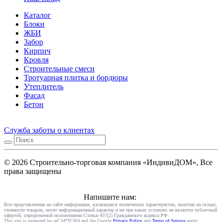
Каталог
Блоки
ЖБИ
Забор
Кирпич
Кровля
Строительные смеси
Тротуарная плитка и бордюры
Утеплитель
Фасад
Бетон
Служба заботы о клиентах
© 2026 Строительно-торговая компания «ИндивиДОМ», Все
права защищены
Напишите нам:
Вся представленная на сайте информация, касающаяся технических характеристик, наличия на складе,
стоимости товаров, носит информационный характер и ни при каких условиях не является публичной
офертой, определяемой положениями Статьи 437(2) Гражданского кодекса РФ.
This site is protected by reCAPTCHA and the Google
Privacy Policy
and
Terms of Service
apply.