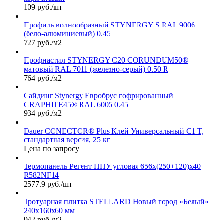
109 руб./шт
Профиль волнообразный STYNERGY S RAL 9006
(бело-алюминиевый) 0.45
727 руб./м2
Профнастил STYNERGY С20 CORUNDUM50®
матовый RAL 7011 (железно-серый) 0.50 R
764 руб./м2
Сайдинг Stynergy Евробрус гофрированный
GRAPHITE45® RAL 6005 0.45
934 руб./м2
Dauer CONECTOR® Plus Клей Универсальный C1 T,
стандартная версия, 25 кг
Цена по запросу
Термопанель Регент ППУ угловая 656х(250+120)х40
R582NF14
2577.9 руб./шт
Тротуарная плитка STELLARD Новый город «Белый»
240х160х60 мм
942 руб./м2