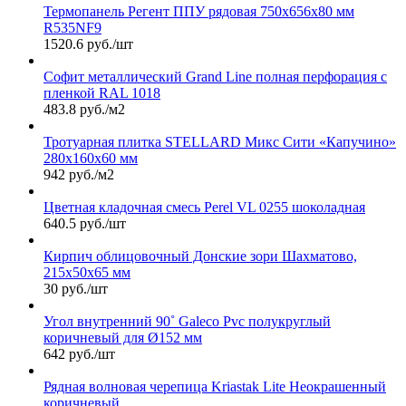
Термопанель Регент ППУ рядовая 750х656х80 мм
R535NF9
1520.6 руб./шт
Софит металлический Grand Line полная перфорация с
пленкой RAL 1018
483.8 руб./м2
Тротуарная плитка STELLARD Микс Сити «Капучино»
280х160х60 мм
942 руб./м2
Цветная кладочная смесь Perel VL 0255 шоколадная
640.5 руб./шт
Кирпич облицовочный Донские зори Шахматово,
215х50х65 мм
30 руб./шт
Угол внутренний 90˚ Galeco Pvc полукруглый
коричневый для Ø152 мм
642 руб./шт
Рядная волновая черепица Kriastak Lite Неокрашенный
коричневый