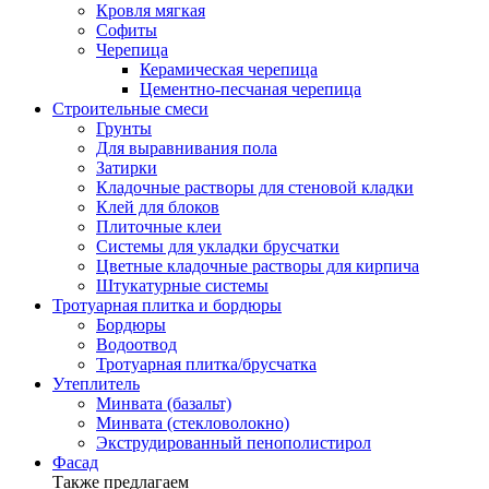
Кровля мягкая
Софиты
Черепица
Керамическая черепица
Цементно-песчаная черепица
Строительные смеси
Грунты
Для выравнивания пола
Затирки
Кладочные растворы для стеновой кладки
Клей для блоков
Плиточные клеи
Системы для укладки брусчатки
Цветные кладочные растворы для кирпича
Штукатурные системы
Тротуарная плитка и бордюры
Бордюры
Водоотвод
Тротуарная плитка/брусчатка
Утеплитель
Минвата (базальт)
Минвата (стекловолокно)
Экструдированный пенополистирол
Фасад
Также предлагаем