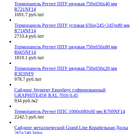
Термопанель Регент ППУ рядовая 750х656х40 мм
R721NF14
1691.7 руб./шт
Термопанель Регент ППУ угловая 656х(245+245)х80 мм
R714NF14
2733.4 руб./шт
Термопанель Регент ППУ рядовая 750х656х80 мм
R665NF14
1819.1 руб./шт
Термопанель Регент ППУ рядовая 750х656х20 мм
R303NF9
978.7 руб./шт
Сайдинг Stynergy Евробрус гофрированный
GRAPHITE45® RAL 7016 0.45
934 руб./м2
Термопанель Регент ППС 1000х680х60 мм R769NF14
2242.5 руб./шт
Сайдинг металлический Grand Line Корабельная Доска
265х240 Velur