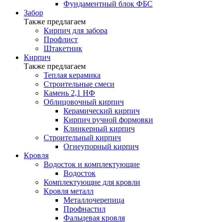
Фундаментный блок ФБС
Забор
Также предлагаем
Кирпич для забора
Профлист
Штакетник
Кирпич
Также предлагаем
Теплая керамика
Строительные смеси
Камень 2,1 НФ
Облицовочный кирпич
Керамический кирпич
Кирпич ручной формовки
Клинкерный кирпич
Строительный кирпич
Огнеупорный кирпич
Кровля
Водосток и комплектующие
Водосток
Комплектующие для кровли
Кровля металл
Металлочерепица
Профнастил
Фальцевая кровля