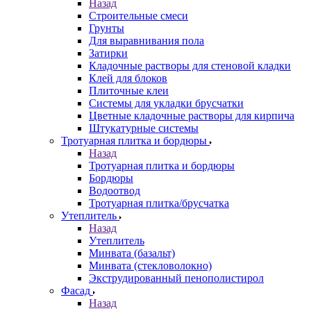
Назад
Строительные смеси
Грунты
Для выравнивания пола
Затирки
Кладочные растворы для стеновой кладки
Клей для блоков
Плиточные клеи
Системы для укладки брусчатки
Цветные кладочные растворы для кирпича
Штукатурные системы
Тротуарная плитка и бордюры
Назад
Тротуарная плитка и бордюры
Бордюры
Водоотвод
Тротуарная плитка/брусчатка
Утеплитель
Назад
Утеплитель
Минвата (базальт)
Минвата (стекловолокно)
Экструдированный пенополистирол
Фасад
Назад