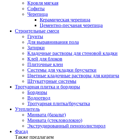
Кровля мягкая
Софиты
Черепица
Керамическая черепица
Цементно-песчаная черепица
Строительные смеси
Грунты
Для выравнивания пола
Затирки
Кладочные растворы для стеновой кладки
Клей для блоков
Плиточные клеи
Системы для укладки брусчатки
Цветные кладочные растворы для кирпича
Штукатурные системы
Тротуарная плитка и бордюры
Бордюры
Водоотвод
Тротуарная плитка/брусчатка
Утеплитель
Минвата (базальт)
Минвата (стекловолокно)
Экструдированный пенополистирол
Фасад
Также предлагаем