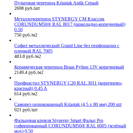
Пультовая черепица Kriastak Antik Серый
2698 руб./шт
Металлочерепица STYNERGY СМ Классик
CORUNDUM50® RAL 8017 (шоколадно-коричневый)
0.50
750 руб./м2
Софит металлический Grand Line без перфорации с
пленкой RAL 7005
483.8 руб./м2
Керамическая черепица Braas Рубин 13V коричневый
2149.4 руб./м2
Профнастил STYNERGY С20 RAL 3011 (коричнево-
красный) 0.45 A
614 руб./м2
Саморез оцинкованный Kriastak (4,5 х 80 мм) 200 шт
921 руб./шт
Фальцевая кровля Stynergy Smart Фальц Pro
гофрированный CORUNDUM50® RAL 6005 (зелёный
мох) 0.50