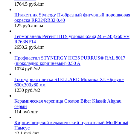
1764.5 руб./шт
Штакетник Stynergy П-образный фигурный порошковая
окраска RR32/RR32 0.40
125 руб./пог.м
Термопанель Регент ППУ угловая 656х(245+245)х60 мм
R763NF14
2650.2 руб./шт
Профнастил STYNERGY НС35 PURRUS® RAL 8017
(шоколадно-коричневый) 0.50 A
1074 руб./м2
Тротуарная плитка STELLARD Мозаика XL «Браун»
600х300х60 мм
1230 руб./м2
Керамическая черепица Сreaton Biber Klassik Altgrau,
серый
114 руб./шт
Кирпич лицевой керамический пустотелый ModFormat
Намсус
42.1 руб./шт