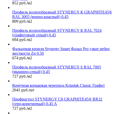
852 руб./м2
Профиль волнообразный STYNERGY К GRAPHITE45®
RAL 3005 (винно-красный) 0.45
809 руб./м2
Профиль волнообразный STYNERGY К RAL 7024
(графитовый серый) 0.45
694 руб./м2
Фальцевая кровля Stynergy Smart Фальц Pro узкое ребро
жесткости Zn 0.50
674 руб./м2
Профиль волнообразный STYNERGY S RAL 7005
(мышино-серый) 0.45
727 руб./м2
Конечная коньковая черепица Kriastak Classic Графит
2641 руб./шт
Профнастил STYNERGY С8 GRAPHITE45® RR32
(серо-коричневый) 0.45 A
727 руб./м2