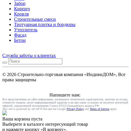
Забор
Кирпич
Кровля
Строительные смеси
Тротуарная плитка и бордюры
Утеплитель
Фасад
Бетон
Служба заботы о клиентах
© 2026 Строительно-торговая компания «ИндивиДОМ», Все
права защищены
Напишите нам:
Вся представленная на сайте информация, касающаяся технических характеристик, наличия на складе,
стоимости товаров, носит информационный характер и ни при каких условиях не является публичной
офертой, определяемой положениями Статьи 437(2) Гражданского кодекса РФ.
This site is protected by reCAPTCHA and the Google
Privacy Policy
and
Terms of Service
apply.
Ваша корзина пуста
Выберите в каталоге интересующий товар
и нажмите кнопку «В корзину».