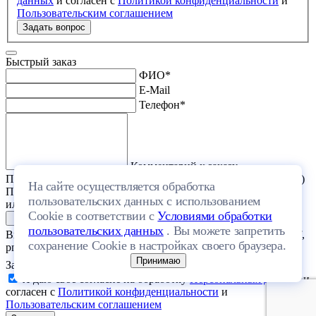
данных
и согласен с
Политикой конфиденциальности
и
Пользовательским соглашением
Задать вопрос
Быстрый заказ
ФИО
*
E-Mail
Телефон
*
Комментарий к заказу
Прикрепить файл (проект дома или список стройматериалов)
На сайте осуществляется обработка
Перетащите один или несколько файлов в эту область
пользовательских данных с использованием
или выберите файл на компьютере
Cookie в соответствии с
Условиями обработки
пользовательских данных
. Вы можете запретить
Выберите файл с расширением (doc, docx, xls, xlsx, txt, rtf, pdf,
сохранение Cookie в настройках своего браузера.
png, jpeg, jpg, gif) и размером, не превышающим 20 МБ.
Принимаю
Загрузить файлы
Я даю свое согласие на обработку
Персональных данных
и
согласен с
Политикой конфиденциальности
и
Пользовательским соглашением