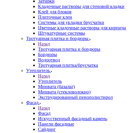
Затирки
Кладочные растворы для стеновой кладки
Клей для блоков
Плиточные клеи
Системы для укладки брусчатки
Цветные кладочные растворы для кирпича
Штукатурные системы
Тротуарная плитка и бордюры
Назад
Тротуарная плитка и бордюры
Бордюры
Водоотвод
Тротуарная плитка/брусчатка
Утеплитель
Назад
Утеплитель
Минвата (базальт)
Минвата (стекловолокно)
Экструдированный пенополистирол
Фасад
Назад
Фасад
Искусственный фасадный камень
Панели фасадные
Сайдинг