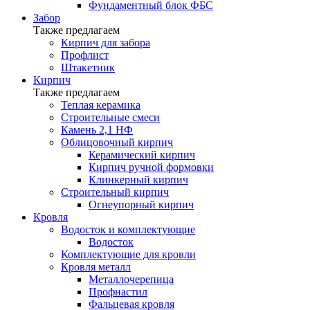
Фундаментный блок ФБС
Забор
Также предлагаем
Кирпич для забора
Профлист
Штакетник
Кирпич
Также предлагаем
Теплая керамика
Строительные смеси
Камень 2,1 НФ
Облицовочный кирпич
Керамический кирпич
Кирпич ручной формовки
Клинкерный кирпич
Строительный кирпич
Огнеупорный кирпич
Кровля
Водосток и комплектующие
Водосток
Комплектующие для кровли
Кровля металл
Металлочерепица
Профнастил
Фальцевая кровля