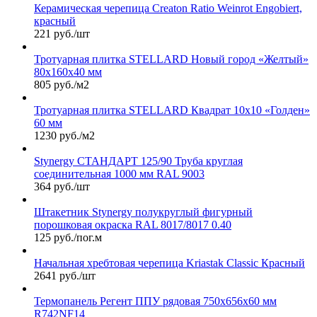
Керамическая черепица Сreaton Ratio Weinrot Engobiert,
красный
221 руб./шт
Тротуарная плитка STELLARD Новый город «Желтый»
80х160х40 мм
805 руб./м2
Тротуарная плитка STELLARD Квадрат 10х10 «Голден»
60 мм
1230 руб./м2
Stynergy СТАНДАРТ 125/90 Труба круглая
соединительная 1000 мм RAL 9003
364 руб./шт
Штакетник Stynergy полукруглый фигурный
порошковая окраска RAL 8017/8017 0.40
125 руб./пог.м
Начальная хребтовая черепица Kriastak Classic Красный
2641 руб./шт
Термопанель Регент ППУ рядовая 750х656х60 мм
R742NF14