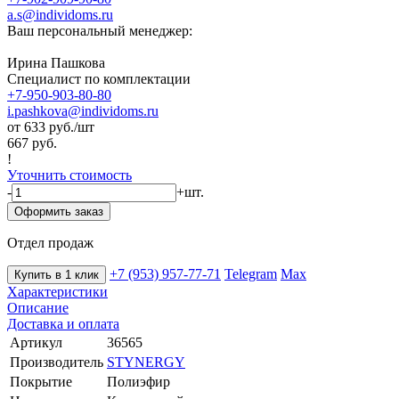
a.s@individoms.ru
Ваш персональный менеджер:
Ирина Пашкова
Специалист по комплектации
+7-950-903-80-80
i.pashkova@individoms.ru
от 633
руб./шт
667 руб.
!
Уточнить стоимость
-
+
шт.
Оформить заказ
Отдел продаж
+7 (953) 957-77-71
Telegram
Max
Купить в 1 клик
Характеристики
Описание
Доставка и оплата
Артикул
36565
Производитель
STYNERGY
Покрытие
Полиэфир