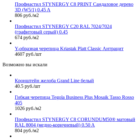
Профнастил STYNERGY С8 PRINT Сандаловое дерево
3D (W5/1) 0.45 A
806 руб./м2
Профнастил STYNERGY С20 RAL 7024/7024
(графитовый серый) 0.45
674 руб./м2
Y-образная черепица Kriastak Platt Classic Антрацит
4607 руб./шт
Возможно вы искали
Кронштейн желоба Grand Line белый
40.5 руб./шт
Гибкая черепица Tegola Business Plus Mosaik Tasso Rosso
405
1026 руб./м2
Профнастил STYNERGY С8 CORUNDUM50® матовый
RAL 8004 (медно-коричневый) 0.50 A
804 руб./м2