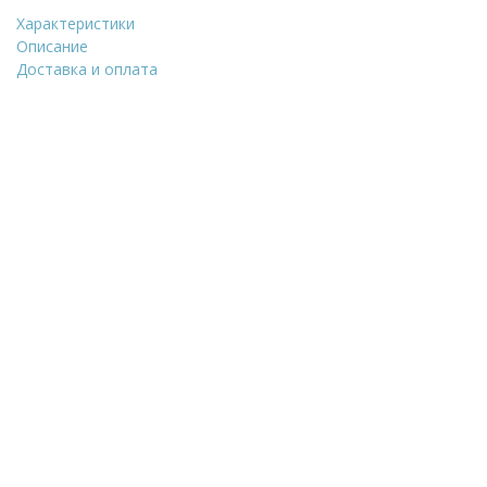
Характеристики
Искусственный камень 
Описание
Доставка и оплата
Уточнить стоимость
ФИО
*
Количество
E-Mail
Телефон
*