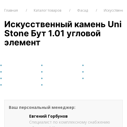
Главная
Каталог товаров
Фасад
Искусственн
Искусственный камень Uni
Stone Бут 1.01 угловой
элемент
от 1401
руб./пог.
Оформить заказ
Ваш персональный менеджер:
Евгений Горбунов
Специалист по комплексному снабжению