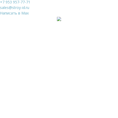
+7 953 957-77-71
sales@stroy-id.ru
Написать в Max
Ваше имя
*
Ваш телефон
*
Я даю свое согласие на обработку
Персональных
данных
и согласен с
Политикой конфиденциальности
и
Пользовательским соглашением
Заказать звонок