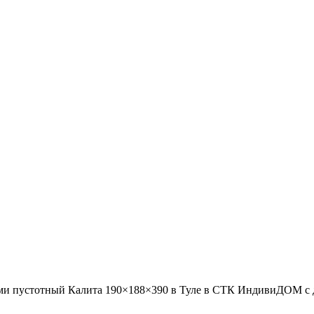
и пустотный Калита 190×188×390 в Туле в СТК ИндивиДОМ с дос