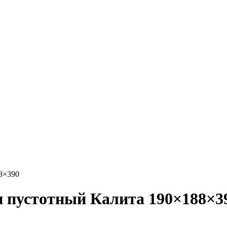
8×390
и пустотный Калита 190×188×3