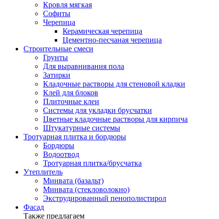
Кровля мягкая
Софиты
Черепица
Керамическая черепица
Цементно-песчаная черепица
Строительные смеси
Грунты
Для выравнивания пола
Затирки
Кладочные растворы для стеновой кладки
Клей для блоков
Плиточные клеи
Системы для укладки брусчатки
Цветные кладочные растворы для кирпича
Штукатурные системы
Тротуарная плитка и бордюры
Бордюры
Водоотвод
Тротуарная плитка/брусчатка
Утеплитель
Минвата (базальт)
Минвата (стекловолокно)
Экструдированный пенополистирол
Фасад
Также предлагаем