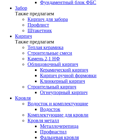
Фундаментный блок ФБС
Забор
Также предлагаем
Кирпич для забора
Профлист
Штакетник
Кирпич
Также предлагаем
Теплая керамика
Строительные смеси
Камень 2,1 НФ
Облицовочный кирпич
Керамический кирпич
Кирпич ручной формовки
Клинкерный кирпич
Строительный кирпич
Огнеупорный кирпич
Кровля
Водосток и комплектующие
Водосток
Комплектующие для кровли
Кровля металл
Металлочерепица
Профнастил
Фальцевая кровля