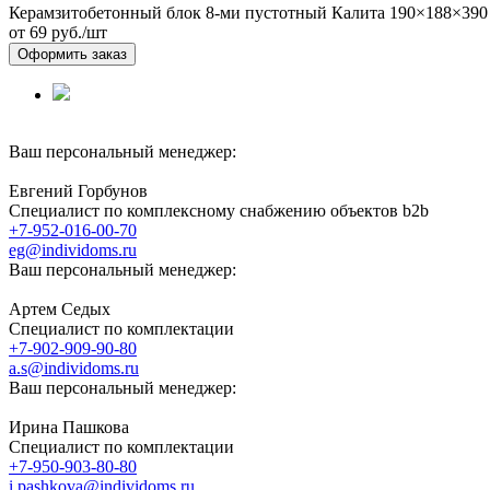
Керамзитобетонный блок 8-ми пустотный Калита 190×188×390
от 69
руб./шт
Оформить заказ
Ваш персональный менеджер:
Евгений Горбунов
Специалист по комплексному снабжению объектов b2b
+7-952-016-00-70
eg@individoms.ru
Ваш персональный менеджер:
Артем Седых
Специалист по комплектации
+7-902-909-90-80
a.s@individoms.ru
Ваш персональный менеджер:
Ирина Пашкова
Специалист по комплектации
+7-950-903-80-80
i.pashkova@individoms.ru