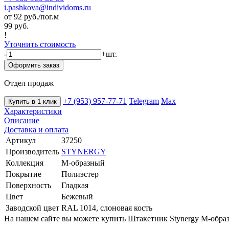
i.pashkova@individoms.ru
от 92
руб./пог.м
99 руб.
!
Уточнить стоимость
-
+
шт.
Оформить заказ
Отдел продаж
+7 (953) 957-77-71
Telegram
Max
Купить в 1 клик
Характеристики
Описание
Доставка и оплата
Артикул
37250
Производитель
STYNERGY
Коллекция
М-образный
Покрытие
Полиэстер
Поверхность
Гладкая
Цвет
Бежевый
Заводской цвет
RAL 1014, слоновая кость
На нашем сайте вы можете купить Штакетник Stynergy М-образ