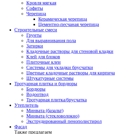
Кровля мягкая
Софиты
Черепица
Керамическая черепица
Цементно-песчаная черепица
Строительные смеси
Грунты
Для выравнивания пола
Затирки
Кладочные растворы для стеновой кладки
Клей для блоков
Плиточные клеи
Системы для укладки брусчатки
Цветные кладочные растворы для кирпича
Штукатурные системы
Тротуарная плитка и бордюры
Бордюры
Водоотвод
Тротуарная плитка/брусчатка
Утеплитель
Минвата (базальт)
Минвата (стекловолокно)
Экструдированный пенополистирол
Фасад
Также предлагаем