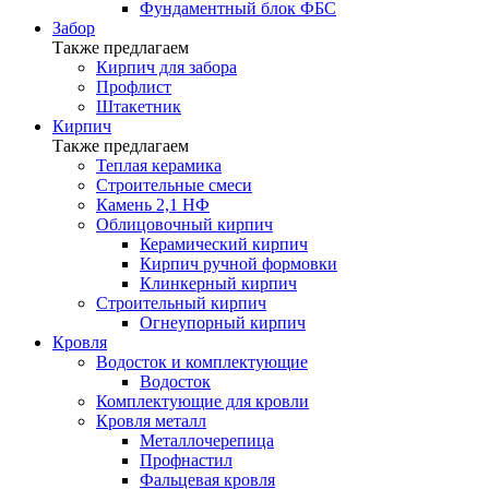
Фундаментный блок ФБС
Забор
Также предлагаем
Кирпич для забора
Профлист
Штакетник
Кирпич
Также предлагаем
Теплая керамика
Строительные смеси
Камень 2,1 НФ
Облицовочный кирпич
Керамический кирпич
Кирпич ручной формовки
Клинкерный кирпич
Строительный кирпич
Огнеупорный кирпич
Кровля
Водосток и комплектующие
Водосток
Комплектующие для кровли
Кровля металл
Металлочерепица
Профнастил
Фальцевая кровля