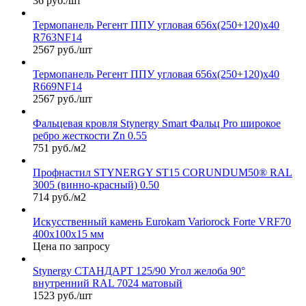
36 руб./шт
Термопанель Регент ППУ угловая 656х(250+120)х40
R763NF14
2567 руб./шт
Термопанель Регент ППУ угловая 656х(250+120)х40
R669NF14
2567 руб./шт
Фальцевая кровля Stynergy Smart Фальц Pro широкое
ребро жесткости Zn 0.55
751 руб./м2
Профнастил STYNERGY ST15 CORUNDUM50® RAL
3005 (винно-красный) 0.50
714 руб./м2
Искусственный камень Eurokam Variorock Forte VRF70
400х100х15 мм
Цена по запросу
Stynergy СТАНДАРТ 125/90 Угол желоба 90°
внутренний RAL 7024 матовый
1523 руб./шт