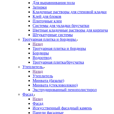
Для выравнивания пола
Затирки
Кладочные растворы для стеновой кладки
Клей для блоков
Плиточные клеи
Системы для укладки брусчатки
Цветные кладочные растворы для кирпича
Штукатурные системы
Тротуарная плитка и бордюры
Назад
Тротуарная плитка и бордюры
Бордюры
Водоотвод
Тротуарная плитка/брусчатка
Утеплитель
Назад
Утеплитель
Минвата (базальт)
Минвата (стекловолокно)
Экструдированный пенополистирол
Фасад
Назад
Фасад
Искусственный фасадный камень
Панели фасадные