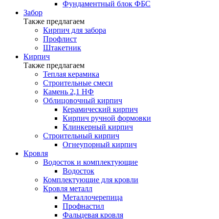
Фундаментный блок ФБС
Забор
Также предлагаем
Кирпич для забора
Профлист
Штакетник
Кирпич
Также предлагаем
Теплая керамика
Строительные смеси
Камень 2,1 НФ
Облицовочный кирпич
Керамический кирпич
Кирпич ручной формовки
Клинкерный кирпич
Строительный кирпич
Огнеупорный кирпич
Кровля
Водосток и комплектующие
Водосток
Комплектующие для кровли
Кровля металл
Металлочерепица
Профнастил
Фальцевая кровля