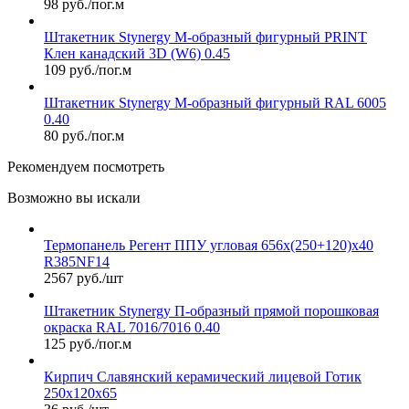
98 руб./пог.м
Штакетник Stynergy М-образный фигурный PRINT
Клен канадский 3D (W6) 0.45
109 руб./пог.м
Штакетник Stynergy М-образный фигурный RAL 6005
0.40
80 руб./пог.м
Рекомендуем посмотреть
Возможно вы искали
Термопанель Регент ППУ угловая 656х(250+120)х40
R385NF14
2567 руб./шт
Штакетник Stynergy П-образный прямой порошковая
окраска RAL 7016/7016 0.40
125 руб./пог.м
Кирпич Славянский керамический лицевой Готик
250х120х65