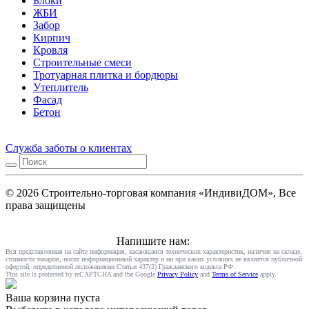
Блоки
ЖБИ
Забор
Кирпич
Кровля
Строительные смеси
Тротуарная плитка и бордюры
Утеплитель
Фасад
Бетон
Служба заботы о клиентах
© 2026 Строительно-торговая компания «ИндивиДОМ», Все
права защищены
Напишите нам:
Вся представленная на сайте информация, касающаяся технических характеристик, наличия на складе,
стоимости товаров, носит информационный характер и ни при каких условиях не является публичной
офертой, определяемой положениями Статьи 437(2) Гражданского кодекса РФ.
This site is protected by reCAPTCHA and the Google
Privacy Policy
and
Terms of Service
apply.
Ваша корзина пуста