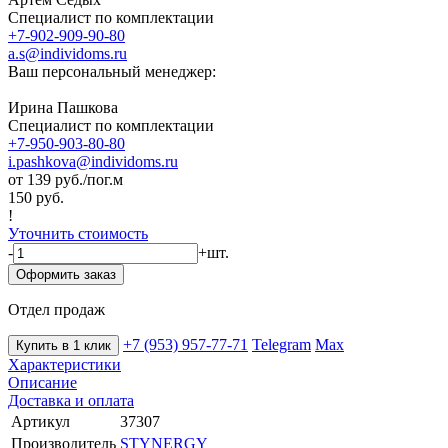
Специалист по комплектации
+7-902-909-90-80
a.s@individoms.ru
Ваш персональный менеджер:
Ирина Пашкова
Специалист по комплектации
+7-950-903-80-80
i.pashkova@individoms.ru
от 139
руб./пог.м
150 руб.
!
Уточнить стоимость
-
+
шт.
Оформить заказ
Отдел продаж
+7 (953) 957-77-71
Telegram
Max
Купить в 1 клик
Характеристики
Описание
Доставка и оплата
Артикул
37307
Производитель
STYNERGY