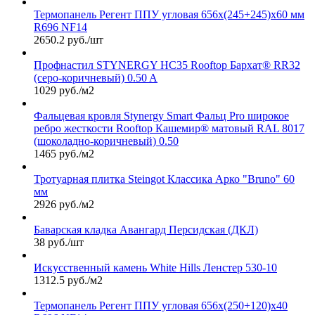
Термопанель Регент ППУ угловая 656х(245+245)х60 мм
R696 NF14
2650.2 руб./шт
Профнастил STYNERGY НС35 Rooftop Бархат® RR32
(серо-коричневый) 0.50 A
1029 руб./м2
Фальцевая кровля Stynergy Smart Фальц Pro широкое
ребро жесткости Rooftop Кашемир® матовый RAL 8017
(шоколадно-коричневый) 0.50
1465 руб./м2
Тротуарная плитка Steingot Классика Арко "Bruno" 60
мм
2926 руб./м2
Баварская кладка Авангард Персидская (ДКЛ)
38 руб./шт
Искусственный камень White Hills Ленстер 530-10
1312.5 руб./м2
Термопанель Регент ППУ угловая 656х(250+120)х40