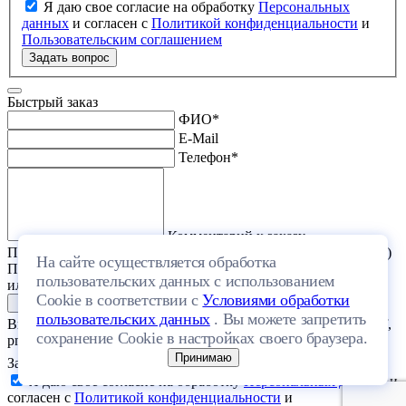
Я даю свое согласие на обработку
Персональных
данных
и согласен с
Политикой конфиденциальности
и
Пользовательским соглашением
Задать вопрос
Быстрый заказ
ФИО
*
E-Mail
Телефон
*
Комментарий к заказу
Прикрепить файл (проект дома или список стройматериалов)
На сайте осуществляется обработка
Перетащите один или несколько файлов в эту область
пользовательских данных с использованием
или выберите файл на компьютере
Cookie в соответствии с
Условиями обработки
пользовательских данных
. Вы можете запретить
Выберите файл с расширением (doc, docx, xls, xlsx, txt, rtf, pdf,
сохранение Cookie в настройках своего браузера.
png, jpeg, jpg, gif) и размером, не превышающим 20 МБ.
Принимаю
Загрузить файлы
Я даю свое согласие на обработку
Персональных данных
и
согласен с
Политикой конфиденциальности
и