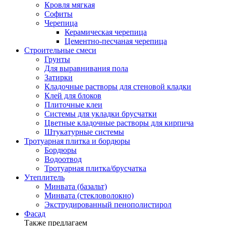
Кровля мягкая
Софиты
Черепица
Керамическая черепица
Цементно-песчаная черепица
Строительные смеси
Грунты
Для выравнивания пола
Затирки
Кладочные растворы для стеновой кладки
Клей для блоков
Плиточные клеи
Системы для укладки брусчатки
Цветные кладочные растворы для кирпича
Штукатурные системы
Тротуарная плитка и бордюры
Бордюры
Водоотвод
Тротуарная плитка/брусчатка
Утеплитель
Минвата (базальт)
Минвата (стекловолокно)
Экструдированный пенополистирол
Фасад
Также предлагаем