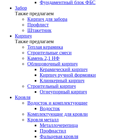
Фундаментный блок ФБС
Забор
Также предлагаем
Кирпич для забора
Профлист
Штакетник
Кирпич
Также предлагаем
Теплая керамика
Строительные смеси
Камень 2,1 НФ
Облицовочный кирпич
Керамический кирпич
Кирпич ручной формовки
Клинкерный кирпич
Строительный кирпич
Огнеупорный кирпич
Кровля
Водосток и комплектующие
Водосток
Комплектующие для кровли
Кровля металл
Металлочерепица
Профнастил
Фальцевая кровля