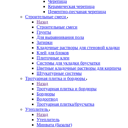
Черепица
Керамическая черепица
Цементно-песчаная черепица
Строительные смеси
Назад
Строительные смеси
Грунты
Для выравнивания пола
Затирки
Кладочные растворы для стеновой кладки
Клей для блоков
Плиточные клеи
Системы для укладки брусчатки
Цветные кладочные растворы для кирпича
Штукатурные системы
Тротуарная плитка и бордюры
Назад
Тротуарная плитка и бордюры
Бордюры
Водоотвод
Тротуарная плитка/брусчатка
Утеплитель
Назад
Утеплитель
Минвата (базальт)