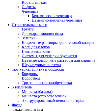
Кровля мягкая
Софиты
Черепица
Керамическая черепица
Цементно-песчаная черепица
Строительные смеси
Грунты
Для выравнивания пола
Затирки
Кладочные растворы для стеновой кладки
Клей для блоков
Плиточные клеи
Системы для укладки брусчатки
Цветные кладочные растворы для кирпича
Штукатурные системы
Тротуарная плитка и бордюры
Бордюры
Водоотвод
Тротуарная плитка/брусчатка
Утеплитель
Минвата (базальт)
Минвата (стекловолокно)
Экструдированный пенополистирол
Фасад
Также предлагаем