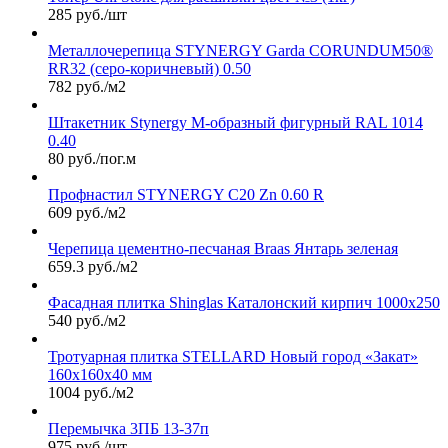
285 руб./шт
Металлочерепица STYNERGY Garda CORUNDUM50®
RR32 (серо-коричневый) 0.50
782 руб./м2
Штакетник Stynergy М-образный фигурный RAL 1014
0.40
80 руб./пог.м
Профнастил STYNERGY С20 Zn 0.60 R
609 руб./м2
Черепица цементно-песчаная Braas Янтарь зеленая
659.3 руб./м2
Фасадная плитка Shinglas Каталонский кирпич 1000х250
540 руб./м2
Тротуарная плитка STELLARD Новый город «Закат»
160х160х40 мм
1004 руб./м2
Перемычка 3ПБ 13-37п
975 руб./шт