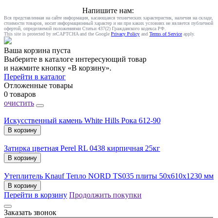
Напишите нам:
Вся представленная на сайте информация, касающаяся технических характеристик, наличия на складе,
стоимости товаров, носит информационный характер и ни при каких условиях не является публичной
офертой, определяемой положениями Статьи 437(2) Гражданского кодекса РФ.
This site is protected by reCAPTCHA and the Google
Privacy Policy
and
Terms of Service
apply.
Ваша корзина пуста
Выберите в каталоге интересующий товар
и нажмите кнопку «В корзину».
Перейти в каталог
Отложенные товары
0 товаров
очистить
Искусственный камень White Hills Рока 612-90
В корзину
Затирка цветная Perel RL 0438 кирпичная 25кг
В корзину
Утеплитель Knauf Тепло NORD TS035 плиты 50х610х1230 мм
В корзину
Перейти в корзину
Продолжить покупки
Заказать звонок