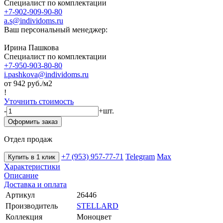
Специалист по комплектации
+7-902-909-90-80
a.s@individoms.ru
Ваш персональный менеджер:
Ирина Пашкова
Специалист по комплектации
+7-950-903-80-80
i.pashkova@individoms.ru
от 942
руб./м2
!
Уточнить стоимость
-
+
шт.
Оформить заказ
Отдел продаж
+7 (953) 957-77-71
Telegram
Max
Купить в 1 клик
Характеристики
Описание
Доставка и оплата
Артикул
26446
Производитель
STELLARD
Коллекция
Моноцвет