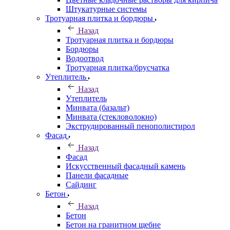
Штукатурные системы
Тротуарная плитка и бордюры
Назад
Тротуарная плитка и бордюры
Бордюры
Водоотвод
Тротуарная плитка/брусчатка
Утеплитель
Назад
Утеплитель
Минвата (базальт)
Минвата (стекловолокно)
Экструдированный пенополистирол
Фасад
Назад
Фасад
Искусственный фасадный камень
Панели фасадные
Сайдинг
Бетон
Назад
Бетон
Бетон на гранитном щебне