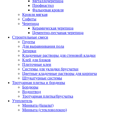
Металлочерепица
Профнастил
Фальцевая кровля
Кровля мягкая
Софиты
Черепица
Керамическая черепица
Цементно-песчаная черепица
Строительные смеси
Грунты
Для выравнивания пола
Затирки
Кладочные растворы для стеновой кладки
Клей для блоков
Плиточные клеи
Системы для укладки брусчатки
Цветные кладочные растворы для кирпича
Штукатурные системы
Тротуарная плитка и бордюры
Бордюры
Водоотвод
Тротуарная плитка/брусчатка
Утеплитель
Минвата (базальт)
Минвата (стекловолокно)