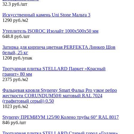
32.3 руб./шт
Искусственный камень Uni Stone Мальта 3
1290 руб./м2
Утеплитель ISOROC Изолайт 1000х500х50 мм
648.8 руб./шт
Затирка для кирпича цветная PERFEKTA Линкер Шов
белый, 25 кг
1208 руб./упак
Тротуарная плитка STELLARD Паркет «Красный
гранит» 80 мм
2375 руб./м2
Фальцевая кровля Stynergy Smart Фальц Pro узкое ребро
жесткости CORUNDUM50® матовый RAL 7024
(графитовый серый) 0.50
1023 руб./м2
Stynergy ПРЕМИУМ 125/90 Колено трубы 60° RAL 8017
846 руб./шт
Тротуарная плитка STELLARD Старый город «Голден»