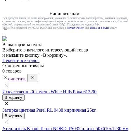
Напишите нам:
Вся представленная на сайте информация, касающаяся технических характеристик, наличия на складе,
стоимости товаров, носит информационный характер и ни при каких условиях не является публичной
офертой, определяемой положениями Статьи 437(2) Гражданского кодекса РФ.
This site is protected by reCAPTCHA and the Google
Privacy Policy
and
Terms of Service
apply.
Ваша корзина пуста
Выберите в каталоге интересующий товар
и нажмите кнопку «В корзину».
Перейти в каталог
Отложенные товары
0 товаров
очистить
Искусственный камень White Hills Рока 612-90
В корзину
Затирка цветная Perel RL 0438 кирпичная 25кг
В корзину
Утеплитель Knauf Тепло NORD TS035 плиты 50х610х1230 мм