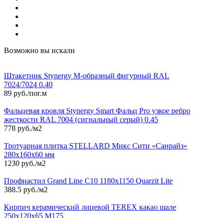
Возможно вы искали
Штакетник Stynergy М-образный фигурный RAL
7024/7024 0.40
89 руб./пог.м
Фальцевая кровля Stynergy Smart Фальц Pro узкое ребро
жесткости RAL 7004 (сигнальный серый) 0.45
778 руб./м2
Тротуарная плитка STELLARD Микс Сити «Санрайз»
280х160х60 мм
1230 руб./м2
Профнастил Grand Line С10 1180х1150 Quarzit Lite
388.5 руб./м2
Кирпич керамический лицевой TEREX какао шале
250х120х65 М175