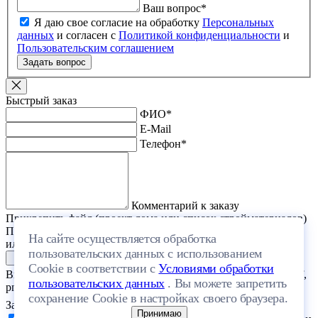
Ваш вопрос
*
Я даю свое согласие на обработку
Персональных
данных
и согласен с
Политикой конфиденциальности
и
Пользовательским соглашением
Задать вопрос
Быстрый заказ
ФИО
*
E-Mail
Телефон
*
Комментарий к заказу
Прикрепить файл (проект дома или список стройматериалов)
Перетащите один или несколько файлов в эту область
На сайте осуществляется обработка
или выберите файл на компьютере
пользовательских данных с использованием
Cookie в соответствии с
Условиями обработки
Выберите файл с расширением (doc, docx, xls, xlsx, txt, rtf, pdf,
пользовательских данных
. Вы можете запретить
png, jpeg, jpg, gif) и размером, не превышающим 20 МБ.
сохранение Cookie в настройках своего браузера.
Загрузить файлы
Принимаю