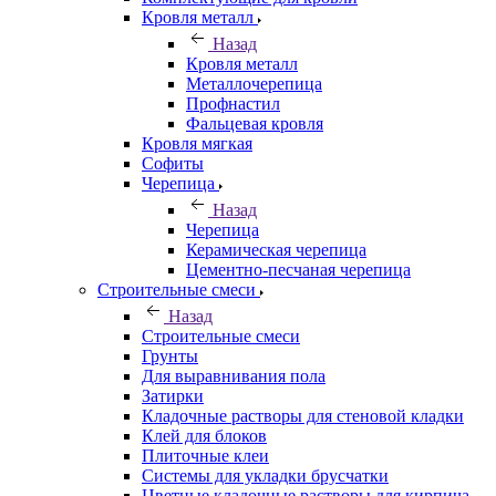
Кровля металл
Назад
Кровля металл
Металлочерепица
Профнастил
Фальцевая кровля
Кровля мягкая
Софиты
Черепица
Назад
Черепица
Керамическая черепица
Цементно-песчаная черепица
Строительные смеси
Назад
Строительные смеси
Грунты
Для выравнивания пола
Затирки
Кладочные растворы для стеновой кладки
Клей для блоков
Плиточные клеи
Системы для укладки брусчатки
Цветные кладочные растворы для кирпича