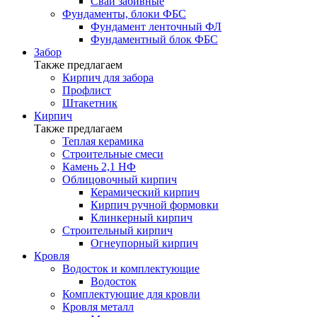
Сваи забивные
Фундаменты, блоки ФБС
Фундамент ленточный ФЛ
Фундаментный блок ФБС
Забор
Также предлагаем
Кирпич для забора
Профлист
Штакетник
Кирпич
Также предлагаем
Теплая керамика
Строительные смеси
Камень 2,1 НФ
Облицовочный кирпич
Керамический кирпич
Кирпич ручной формовки
Клинкерный кирпич
Строительный кирпич
Огнеупорный кирпич
Кровля
Водосток и комплектующие
Водосток
Комплектующие для кровли
Кровля металл