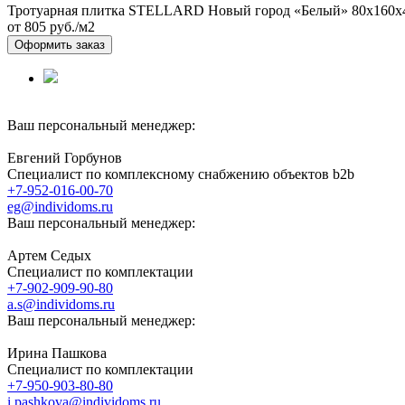
Тротуарная плитка STELLARD Новый город «Белый» 80х160х
от 805
руб./м2
Оформить заказ
Ваш персональный менеджер:
Евгений Горбунов
Специалист по комплексному снабжению объектов b2b
+7-952-016-00-70
eg@individoms.ru
Ваш персональный менеджер:
Артем Седых
Специалист по комплектации
+7-902-909-90-80
a.s@individoms.ru
Ваш персональный менеджер:
Ирина Пашкова
Специалист по комплектации
+7-950-903-80-80
i.pashkova@individoms.ru