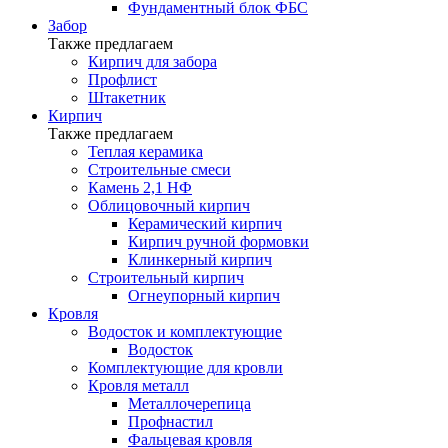
Фундаментный блок ФБС
Забор
Также предлагаем
Кирпич для забора
Профлист
Штакетник
Кирпич
Также предлагаем
Теплая керамика
Строительные смеси
Камень 2,1 НФ
Облицовочный кирпич
Керамический кирпич
Кирпич ручной формовки
Клинкерный кирпич
Строительный кирпич
Огнеупорный кирпич
Кровля
Водосток и комплектующие
Водосток
Комплектующие для кровли
Кровля металл
Металлочерепица
Профнастил
Фальцевая кровля