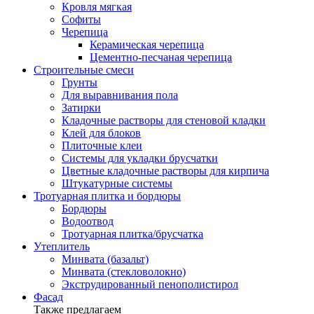
Кровля мягкая
Софиты
Черепица
Керамическая черепица
Цементно-песчаная черепица
Строительные смеси
Грунты
Для выравнивания пола
Затирки
Кладочные растворы для стеновой кладки
Клей для блоков
Плиточные клеи
Системы для укладки брусчатки
Цветные кладочные растворы для кирпича
Штукатурные системы
Тротуарная плитка и бордюры
Бордюры
Водоотвод
Тротуарная плитка/брусчатка
Утеплитель
Минвата (базальт)
Минвата (стекловолокно)
Экструдированный пенополистирол
Фасад
Также предлагаем