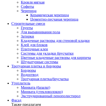
Кровля мягкая
Софиты
Черепица
Керамическая черепица
Цементно-песчаная черепица
Строительные смеси
Грунты
Для выравнивания пола
Затирки
Кладочные растворы для стеновой кладки
Клей для блоков
Плиточные клеи
Системы для укладки брусчатки
Цветные кладочные растворы для кирпича
Штукатурные системы
Тротуарная плитка и бордюры
Бордюры
Водоотвод
Тротуарная плитка/брусчатка
Утеплитель
Минвата (базальт)
Минвата (стекловолокно)
Экструдированный пенополистирол
Фасад
Также предлагаем