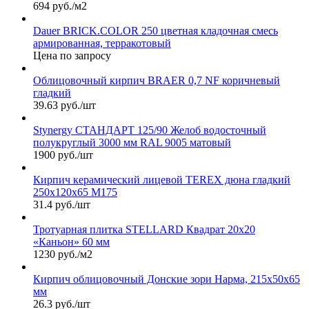
694 руб./м2
Dauer BRICK.COLOR 250 цветная кладочная смесь
армированная, терракотовый
Цена по запросу
Облицовочный кирпич BRAER 0,7 NF коричневый
гладкий
39.63 руб./шт
Stynergy СТАНДАРТ 125/90 Желоб водосточный
полукруглый 3000 мм RAL 9005 матовый
1900 руб./шт
Кирпич керамический лицевой TEREX дюна гладкий
250х120х65 М175
31.4 руб./шт
Тротуарная плитка STELLARD Квадрат 20х20
«Каньон» 60 мм
1230 руб./м2
Кирпич облицовочный Донские зори Нарма, 215х50х65
мм
26.3 руб./шт