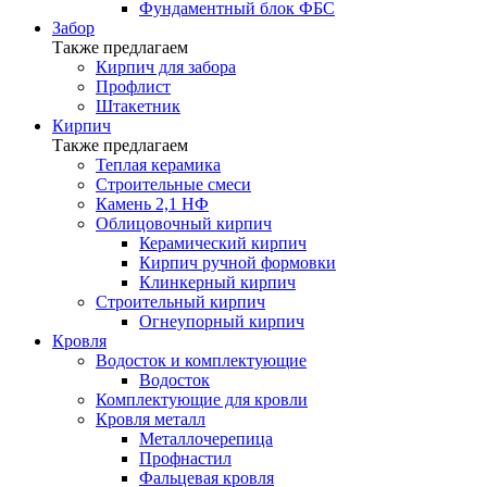
Фундаментный блок ФБС
Забор
Также предлагаем
Кирпич для забора
Профлист
Штакетник
Кирпич
Также предлагаем
Теплая керамика
Строительные смеси
Камень 2,1 НФ
Облицовочный кирпич
Керамический кирпич
Кирпич ручной формовки
Клинкерный кирпич
Строительный кирпич
Огнеупорный кирпич
Кровля
Водосток и комплектующие
Водосток
Комплектующие для кровли
Кровля металл
Металлочерепица
Профнастил
Фальцевая кровля