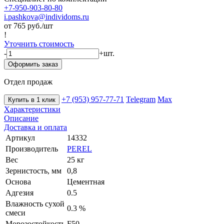
+7-950-903-80-80
i.pashkova@individoms.ru
от 765
руб./шт
!
Уточнить стоимость
-
+
шт.
Оформить заказ
Отдел продаж
+7 (953) 957-77-71
Telegram
Max
Купить в 1 клик
Характеристики
Описание
Доставка и оплата
Артикул
14332
Производитель
PEREL
Вес
25 кг
Зернистость, мм
0,8
Основа
Цементная
Адгезия
0.5
Влажность сухой
0.3 %
смеси
Морозостойкость
F50