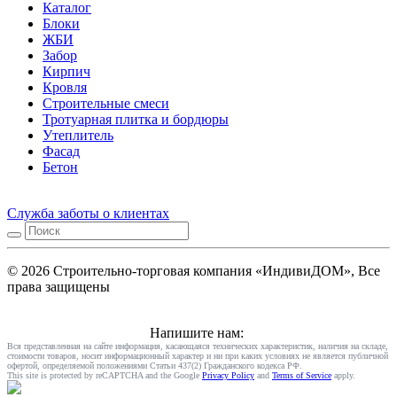
Каталог
Блоки
ЖБИ
Забор
Кирпич
Кровля
Строительные смеси
Тротуарная плитка и бордюры
Утеплитель
Фасад
Бетон
Служба заботы о клиентах
© 2026 Строительно-торговая компания «ИндивиДОМ», Все
права защищены
Напишите нам:
Вся представленная на сайте информация, касающаяся технических характеристик, наличия на складе,
стоимости товаров, носит информационный характер и ни при каких условиях не является публичной
офертой, определяемой положениями Статьи 437(2) Гражданского кодекса РФ.
This site is protected by reCAPTCHA and the Google
Privacy Policy
and
Terms of Service
apply.