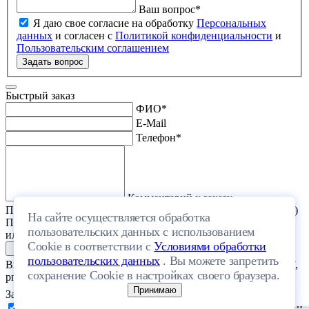
Ваш вопрос
*
Я даю свое согласие на обработку
Персональных
данных
и согласен с
Политикой конфиденциальности
и
Пользовательским соглашением
Задать вопрос
Быстрый заказ
ФИО
*
E-Mail
Телефон
*
Комментарий к заказу
Прикрепить файл (проект дома или список стройматериалов)
На сайте осуществляется обработка
Перетащите один или несколько файлов в эту область
пользовательских данных с использованием
или выберите файл на компьютере
Cookie в соответствии с
Условиями обработки
пользовательских данных
. Вы можете запретить
Выберите файл с расширением (doc, docx, xls, xlsx, txt, rtf, pdf,
сохранение Cookie в настройках своего браузера.
png, jpeg, jpg, gif) и размером, не превышающим 20 МБ.
Принимаю
Загрузить файлы
Я даю свое согласие на обработку
Персональных данных
и