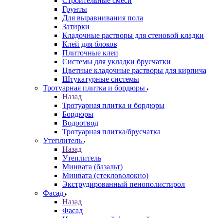
Строительные смеси
Грунты
Для выравнивания пола
Затирки
Кладочные растворы для стеновой кладки
Клей для блоков
Плиточные клеи
Системы для укладки брусчатки
Цветные кладочные растворы для кирпича
Штукатурные системы
Тротуарная плитка и бордюры
Назад
Тротуарная плитка и бордюры
Бордюры
Водоотвод
Тротуарная плитка/брусчатка
Утеплитель
Назад
Утеплитель
Минвата (базальт)
Минвата (стекловолокно)
Экструдированный пенополистирол
Фасад
Назад
Фасад