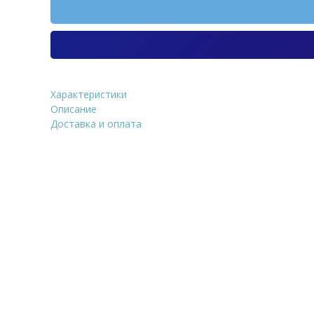
Характеристики
Stynergy СТАНДАРТ 125/90
Описание
стока RAL 9005 матов
Доставка и оплата
Уточнить стоим
ФИО
*
Количество