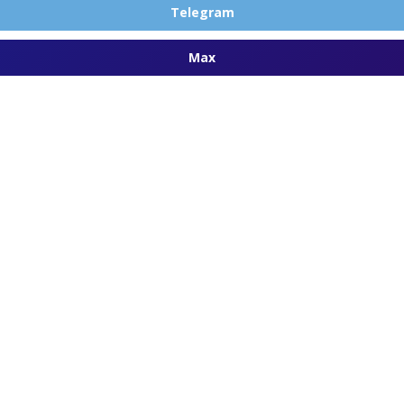
Telegram
Max
 Колено
ый
ость