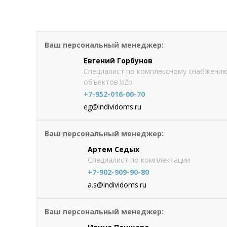
Stynergy СТАНДАРТ 125/90 Коле
от 792
руб./шт
Ваш персональный менеджер:
Оформить
заказ
Евгений Горбунов
834 руб.
Специалист по комплексному снабжени
объектов b2b
+7-952-016-00-70
eg@individoms.ru
Ваш персональный менеджер:
Артем Седых
Специалист по комплектации
+7-902-909-90-80
a.s@individoms.ru
Ваш персональный менеджер: