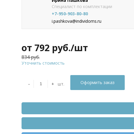
Ирина Пашкова
Специалист по комплектации
+7-950-903-80-80
i.pashkova@individoms.ru
от 792
руб./шт
834 руб.
Уточнить стоимость
Оформить заказ
-
+
шт.