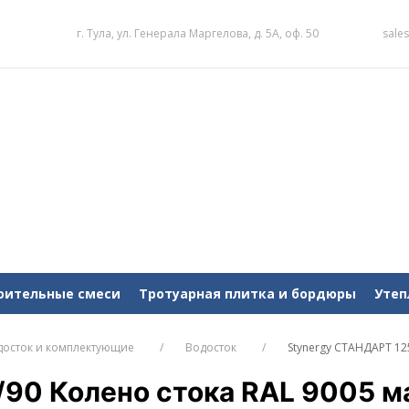
г. Тула, ул. Генерала Маргелова, д. 5А, оф. 50
sale
оительные смеси
Тротуарная плитка и бордюры
Утеп
досток и комплектующие
Водосток
Stynergy СТАНДАРТ 12
/90 Колено стока RAL 9005 м