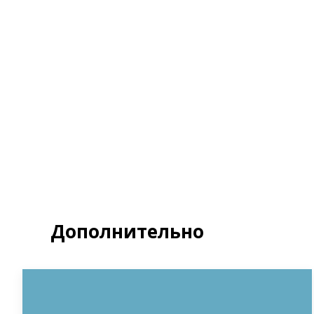
Я д
Полит
З
Дополнительно