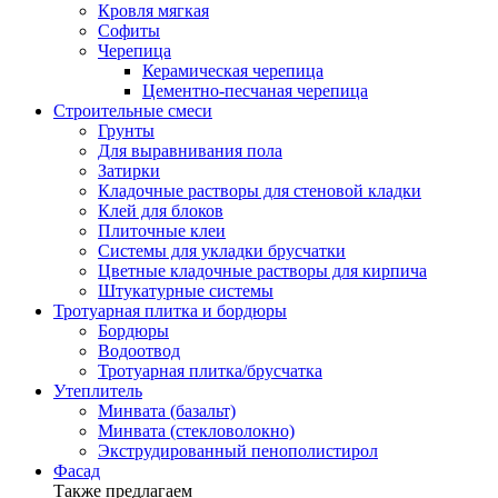
Кровля мягкая
Софиты
Черепица
Керамическая черепица
Цементно-песчаная черепица
Строительные смеси
Грунты
Для выравнивания пола
Затирки
Кладочные растворы для стеновой кладки
Клей для блоков
Плиточные клеи
Системы для укладки брусчатки
Цветные кладочные растворы для кирпича
Штукатурные системы
Тротуарная плитка и бордюры
Бордюры
Водоотвод
Тротуарная плитка/брусчатка
Утеплитель
Минвата (базальт)
Минвата (стекловолокно)
Экструдированный пенополистирол
Фасад
Также предлагаем