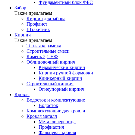
Фундаментный блок ФБС
Забор
Также предлагаем
Кирпич для забора
Профлист
Штакетник
Кирпич
Также предлагаем
Теплая керамика
Строительные смеси
Камень 2,1 НФ
Облицовочный кирпич
Керамический кирпич
Кирпич ручной формовки
Клинкерный кирпич
Строительный кирпич
Огнеупорный кирпич
Кровля
Водосток и комплектующие
Водосток
Комплектующие для кровли
Кровля металл
Металлочерепица
Профнастил
Фальцевая кровля