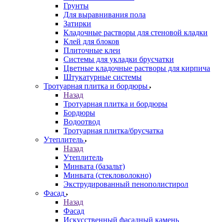
Грунты
Для выравнивания пола
Затирки
Кладочные растворы для стеновой кладки
Клей для блоков
Плиточные клеи
Системы для укладки брусчатки
Цветные кладочные растворы для кирпича
Штукатурные системы
Тротуарная плитка и бордюры
Назад
Тротуарная плитка и бордюры
Бордюры
Водоотвод
Тротуарная плитка/брусчатка
Утеплитель
Назад
Утеплитель
Минвата (базальт)
Минвата (стекловолокно)
Экструдированный пенополистирол
Фасад
Назад
Фасад
Искусственный фасадный камень