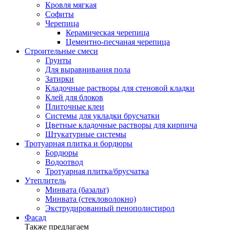
Кровля мягкая
Софиты
Черепица
Керамическая черепица
Цементно-песчаная черепица
Строительные смеси
Грунты
Для выравнивания пола
Затирки
Кладочные растворы для стеновой кладки
Клей для блоков
Плиточные клеи
Системы для укладки брусчатки
Цветные кладочные растворы для кирпича
Штукатурные системы
Тротуарная плитка и бордюры
Бордюры
Водоотвод
Тротуарная плитка/брусчатка
Утеплитель
Минвата (базальт)
Минвата (стекловолокно)
Экструдированный пенополистирол
Фасад
Также предлагаем