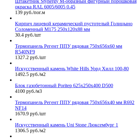
Штакетник Stynergy М-образный фигурный порошковая
окраска RAL 6005/6005 0.45
139 руб./пог.м
Кирпич лицевой керамический пустотелый Голицыно
Соломенный М175 250х120х88 мм
30.4 руб./шт
Термопанель Регент ППУ рядовая 750х656х60 мм
R540NF9
1327.2 руб./шт
Искусственный камень White Hills Уорд Хилл 100-80
1492.5 руб./м2
Блок газобетонный Poritep 625x250x400 D500
4100 руб./м3
Термопанель Регент ППУ рядовая 750х656х40 мм R692
NF14
1670.9 руб./шт
Искусственный камень Uni Stone Люксембург 1
1306.5 руб./м2