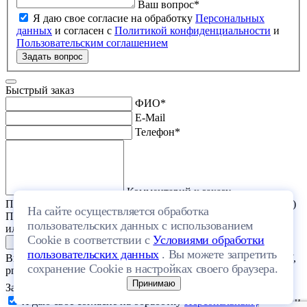
Ваш вопрос
*
Я даю свое согласие на обработку
Персональных
данных
и согласен с
Политикой конфиденциальности
и
Пользовательским соглашением
Задать вопрос
Быстрый заказ
ФИО
*
E-Mail
Телефон
*
Комментарий к заказу
Прикрепить файл (проект дома или список стройматериалов)
На сайте осуществляется обработка
Перетащите один или несколько файлов в эту область
пользовательских данных с использованием
или выберите файл на компьютере
Cookie в соответствии с
Условиями обработки
пользовательских данных
. Вы можете запретить
Выберите файл с расширением (doc, docx, xls, xlsx, txt, rtf, pdf,
сохранение Cookie в настройках своего браузера.
png, jpeg, jpg, gif) и размером, не превышающим 20 МБ.
Принимаю
Загрузить файлы
Я даю свое согласие на обработку
Персональных данных
и