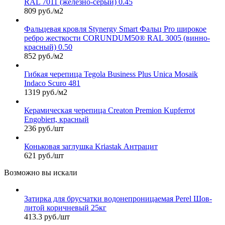
RAL 7011 (железно-серый) 0.45
809 руб./м2
Фальцевая кровля Stynergy Smart Фальц Pro широкое
ребро жесткости CORUNDUM50® RAL 3005 (винно-
красный) 0.50
852 руб./м2
Гибкая черепица Tegola Business Plus Unica Mosaik
Indaco Scuro 481
1319 руб./м2
Керамическая черепица Сreaton Premion Kupferrot
Engobiert, красный
236 руб./шт
Коньковая заглушка Kriastak Антрацит
621 руб./шт
Возможно вы искали
Затирка для брусчатки водонепроницаемая Perel Шов-
литой коричневый 25кг
413.3 руб./шт