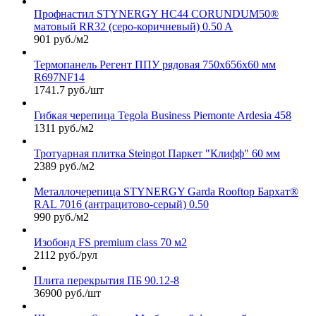
Профнастил STYNERGY НС44 CORUNDUM50®
матовый RR32 (серо-коричневый) 0.50 A
901 руб./м2
Термопанель Регент ППУ рядовая 750х656х60 мм
R697NF14
1741.7 руб./шт
Гибкая черепица Tegola Business Piemonte Ardesia 458
1311 руб./м2
Тротуарная плитка Steingot Паркет "Клифф" 60 мм
2389 руб./м2
Металлочерепица STYNERGY Garda Rooftop Бархат®
RAL 7016 (антрацитово-серый) 0.50
990 руб./м2
Изобонд FS premium class 70 м2
2112 руб./рул
Плита перекрытия ПБ 90.12-8
36900 руб./шт