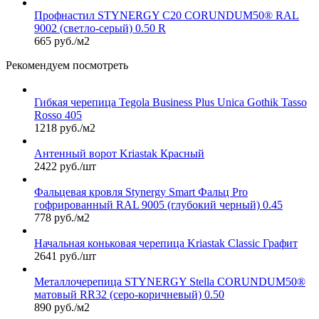
Профнастил STYNERGY С20 CORUNDUM50® RAL
9002 (светло-серый) 0.50 R
665 руб./м2
Рекомендуем посмотреть
Гибкая черепица Tegola Business Plus Unica Gothik Tasso
Rosso 405
1218 руб./м2
Антенный ворот Kriastak Красный
2422 руб./шт
Фальцевая кровля Stynergy Smart Фальц Pro
гофрированный RAL 9005 (глубокий черный) 0.45
778 руб./м2
Начальная коньковая черепица Kriastak Classic Графит
2641 руб./шт
Металлочерепица STYNERGY Stella CORUNDUM50®
матовый RR32 (серо-коричневый) 0.50
890 руб./м2