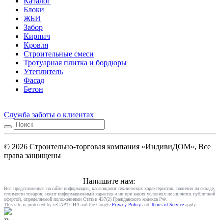
Каталог
Блоки
ЖБИ
Забор
Кирпич
Кровля
Строительные смеси
Тротуарная плитка и бордюры
Утеплитель
Фасад
Бетон
Служба заботы о клиентах
© 2026 Строительно-торговая компания «ИндивиДОМ», Все
права защищены
Напишите нам:
Вся представленная на сайте информация, касающаяся технических характеристик, наличия на складе,
стоимости товаров, носит информационный характер и ни при каких условиях не является публичной
офертой, определяемой положениями Статьи 437(2) Гражданского кодекса РФ.
This site is protected by reCAPTCHA and the Google
Privacy Policy
and
Terms of Service
apply.