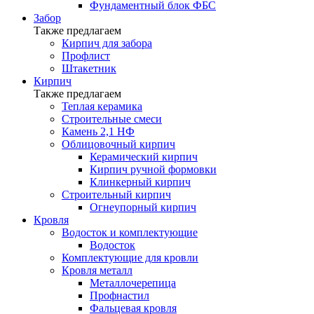
Фундаментный блок ФБС
Забор
Также предлагаем
Кирпич для забора
Профлист
Штакетник
Кирпич
Также предлагаем
Теплая керамика
Строительные смеси
Камень 2,1 НФ
Облицовочный кирпич
Керамический кирпич
Кирпич ручной формовки
Клинкерный кирпич
Строительный кирпич
Огнеупорный кирпич
Кровля
Водосток и комплектующие
Водосток
Комплектующие для кровли
Кровля металл
Металлочерепица
Профнастил
Фальцевая кровля