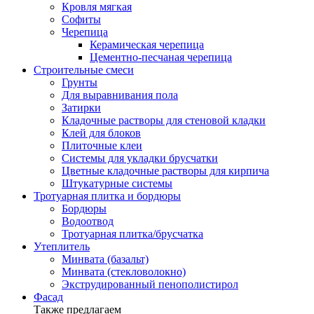
Кровля мягкая
Софиты
Черепица
Керамическая черепица
Цементно-песчаная черепица
Строительные смеси
Грунты
Для выравнивания пола
Затирки
Кладочные растворы для стеновой кладки
Клей для блоков
Плиточные клеи
Системы для укладки брусчатки
Цветные кладочные растворы для кирпича
Штукатурные системы
Тротуарная плитка и бордюры
Бордюры
Водоотвод
Тротуарная плитка/брусчатка
Утеплитель
Минвата (базальт)
Минвата (стекловолокно)
Экструдированный пенополистирол
Фасад
Также предлагаем