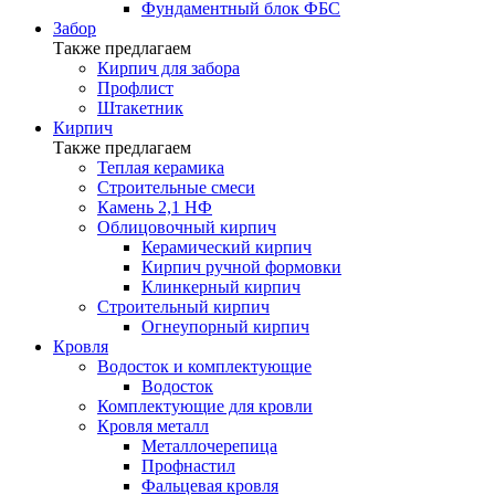
Фундаментный блок ФБС
Забор
Также предлагаем
Кирпич для забора
Профлист
Штакетник
Кирпич
Также предлагаем
Теплая керамика
Строительные смеси
Камень 2,1 НФ
Облицовочный кирпич
Керамический кирпич
Кирпич ручной формовки
Клинкерный кирпич
Строительный кирпич
Огнеупорный кирпич
Кровля
Водосток и комплектующие
Водосток
Комплектующие для кровли
Кровля металл
Металлочерепица
Профнастил
Фальцевая кровля