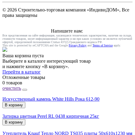
© 2026 Строительно-торговая компания «ИндивиДОМ», Все
права защищены
Напишите нам:
Вся представленная на сайте информация, касающаяся технических характеристик, наличия на складе,
стоимости товаров, носит информационный характер и ни при каких условиях не является публичной
офертой, определяемой положениями Статьи 437(2) Гражданского кодекса РФ.
This site is protected by reCAPTCHA and the Google
Privacy Policy
and
Terms of Service
apply.
Ваша корзина пуста
Выберите в каталоге интересующий товар
и нажмите кнопку «В корзину».
Перейти в каталог
Отложенные товары
0 товаров
очистить
Искусственный камень White Hills Рока 612-90
В корзину
Затирка цветная Perel RL 0438 кирпичная 25кг
В корзину
Утеплитель Knauf Тепло NORD TS035 плиты 50х610х1230 мм