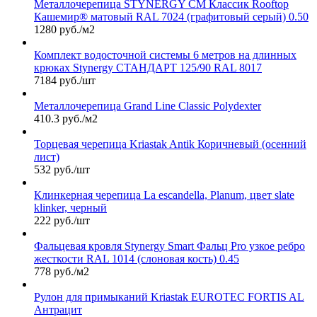
Металлочерепица STYNERGY СМ Классик Rooftop
Кашемир® матовый RAL 7024 (графитовый серый) 0.50
1280 руб./м2
Комплект водосточной системы 6 метров на длинных
крюках Stynergy СТАНДАРТ 125/90 RAL 8017
7184 руб./шт
Металлочерепица Grand Line Classic Polydexter
410.3 руб./м2
Торцевая черепица Kriastak Antik Коричневый (осенний
лист)
532 руб./шт
Клинкерная черепица La escandella, Planum, цвет slate
klinker, черный
222 руб./шт
Фальцевая кровля Stynergy Smart Фальц Pro узкое ребро
жесткости RAL 1014 (слоновая кость) 0.45
778 руб./м2
Рулон для примыканий Kriastak EUROTEC FORTIS AL
Антрацит