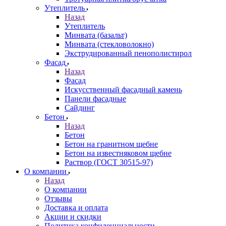
Утеплитель
Назад
Утеплитель
Минвата (базальт)
Минвата (стекловолокно)
Экструдированный пенополистирол
Фасад
Назад
Фасад
Искусственный фасадный камень
Панели фасадные
Сайдинг
Бетон
Назад
Бетон
Бетон на гранитном щебне
Бетон на известняковом щебне
Раствор (ГОСТ 30515-97)
О компании
Назад
О компании
Отзывы
Доставка и оплата
Акции и скидки
Политика конфиденциальности