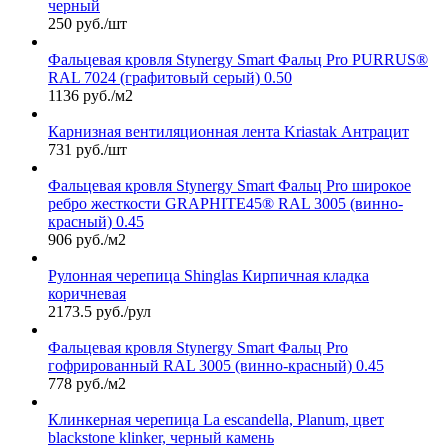
черный
250 руб./шт
Фальцевая кровля Stynergy Smart Фальц Pro PURRUS®
RAL 7024 (графитовый серый) 0.50
1136 руб./м2
Карнизная вентиляционная лента Kriastak Антрацит
731 руб./шт
Фальцевая кровля Stynergy Smart Фальц Pro широкое
ребро жесткости GRAPHITE45® RAL 3005 (винно-
красный) 0.45
906 руб./м2
Рулонная черепица Shinglas Кирпичная кладка
коричневая
2173.5 руб./рул
Фальцевая кровля Stynergy Smart Фальц Pro
гофрированный RAL 3005 (винно-красный) 0.45
778 руб./м2
Клинкерная черепица La escandella, Planum, цвет
blackstone klinker, черный камень