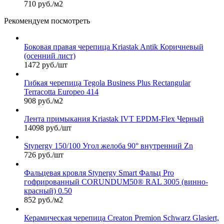
710 руб./м2
Рекомендуем посмотреть
Боковая правая черепица Kriastak Antik Коричневый
(осенний лист)
1472 руб./шт
Гибкая черепица Tegola Business Plus Rectangular
Terracotta Europeo 414
908 руб./м2
Лента примыкания Kriastak IVT EPDM-Flex Черный
14098 руб./шт
Stynergy 150/100 Угол желоба 90° внутренний Zn
726 руб./шт
Фальцевая кровля Stynergy Smart Фальц Pro
гофрированный CORUNDUM50® RAL 3005 (винно-
красный) 0.50
852 руб./м2
Керамическая черепица Сreaton Premion Schwarz Glasiert,