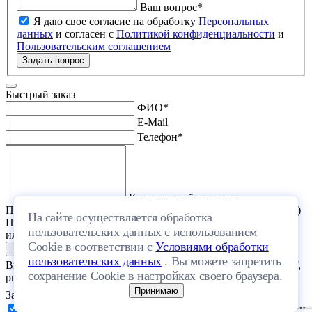
Ваш вопрос
*
Я даю свое согласие на обработку
Персональных
данных
и согласен с
Политикой конфиденциальности
и
Пользовательским соглашением
Задать вопрос
Быстрый заказ
ФИО
*
E-Mail
Телефон
*
Комментарий к заказу
Прикрепить файл (проект дома или список стройматериалов)
На сайте осуществляется обработка
Перетащите один или несколько файлов в эту область
пользовательских данных с использованием
или выберите файл на компьютере
Cookie в соответствии с
Условиями обработки
пользовательских данных
. Вы можете запретить
Выберите файл с расширением (doc, docx, xls, xlsx, txt, rtf, pdf,
сохранение Cookie в настройках своего браузера.
png, jpeg, jpg, gif) и размером, не превышающим 20 МБ.
Принимаю
Загрузить файлы
Я даю свое согласие на обработку
Персональных данных
и