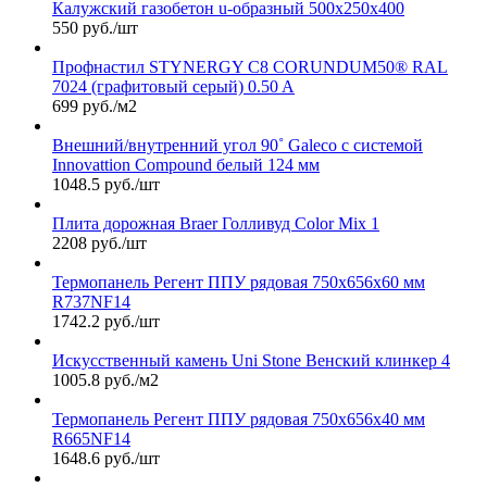
Калужский газобетон u-образный 500х250х400
550 руб./шт
Профнастил STYNERGY С8 CORUNDUM50® RAL
7024 (графитовый серый) 0.50 A
699 руб./м2
Внешний/внутренний угол 90˚ Galeco с системой
Innovattion Compound белый 124 мм
1048.5 руб./шт
Плита дорожная Braer Голливуд Color Mix 1
2208 руб./шт
Термопанель Регент ППУ рядовая 750х656х60 мм
R737NF14
1742.2 руб./шт
Искусственный камень Uni Stone Венский клинкер 4
1005.8 руб./м2
Термопанель Регент ППУ рядовая 750х656х40 мм
R665NF14
1648.6 руб./шт