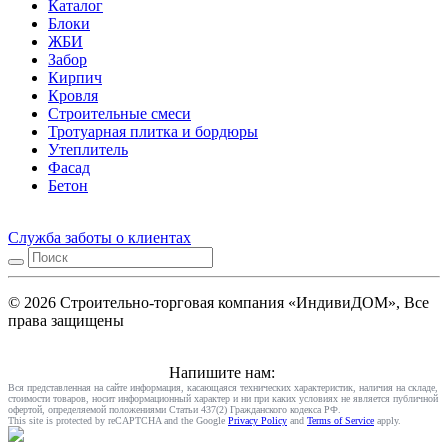
Каталог
Блоки
ЖБИ
Забор
Кирпич
Кровля
Строительные смеси
Тротуарная плитка и бордюры
Утеплитель
Фасад
Бетон
Служба заботы о клиентах
© 2026 Строительно-торговая компания «ИндивиДОМ», Все
права защищены
Напишите нам:
Вся представленная на сайте информация, касающаяся технических характеристик, наличия на складе,
стоимости товаров, носит информационный характер и ни при каких условиях не является публичной
офертой, определяемой положениями Статьи 437(2) Гражданского кодекса РФ.
This site is protected by reCAPTCHA and the Google
Privacy Policy
and
Terms of Service
apply.