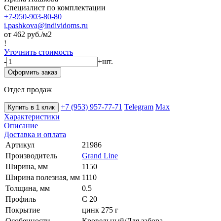
Специалист по комплектации
+7-950-903-80-80
i.pashkova@individoms.ru
от 462
руб./м2
!
Уточнить стоимость
-
+
шт.
Оформить заказ
Отдел продаж
+7 (953) 957-77-71
Telegram
Max
Купить в 1 клик
Характеристики
Описание
Доставка и оплата
Артикул
21986
Производитель
Grand Line
Ширина, мм
1150
Ширина полезная, мм
1110
Толщина, мм
0.5
Профиль
С 20
Покрытие
цинк 275 г
Особенности
Кровельный/Для забора