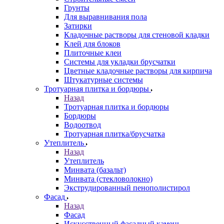
Грунты
Для выравнивания пола
Затирки
Кладочные растворы для стеновой кладки
Клей для блоков
Плиточные клеи
Системы для укладки брусчатки
Цветные кладочные растворы для кирпича
Штукатурные системы
Тротуарная плитка и бордюры
Назад
Тротуарная плитка и бордюры
Бордюры
Водоотвод
Тротуарная плитка/брусчатка
Утеплитель
Назад
Утеплитель
Минвата (базальт)
Минвата (стекловолокно)
Экструдированный пенополистирол
Фасад
Назад
Фасад
Искусственный фасадный камень