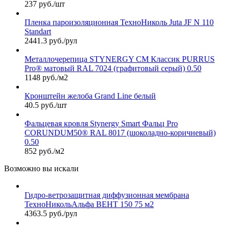
237 руб./шт
Пленка пароизоляционная ТехноНиколь Juta JF N 110
Standart
2441.3 руб./рул
Металлочерепица STYNERGY СМ Классик PURRUS
Pro® матовый RAL 7024 (графитовый серый) 0.50
1148 руб./м2
Кронштейн желоба Grand Line белый
40.5 руб./шт
Фальцевая кровля Stynergy Smart Фальц Pro
CORUNDUM50® RAL 8017 (шоколадно-коричневый)
0.50
852 руб./м2
Возможно вы искали
Гидро-ветрозащитная диффузионная мембрана
ТехноНикольАльфа ВЕНТ 150 75 м2
4363.5 руб./рул