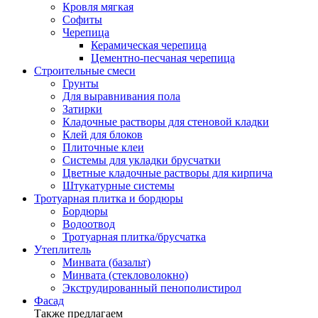
Кровля мягкая
Софиты
Черепица
Керамическая черепица
Цементно-песчаная черепица
Строительные смеси
Грунты
Для выравнивания пола
Затирки
Кладочные растворы для стеновой кладки
Клей для блоков
Плиточные клеи
Системы для укладки брусчатки
Цветные кладочные растворы для кирпича
Штукатурные системы
Тротуарная плитка и бордюры
Бордюры
Водоотвод
Тротуарная плитка/брусчатка
Утеплитель
Минвата (базальт)
Минвата (стекловолокно)
Экструдированный пенополистирол
Фасад
Также предлагаем