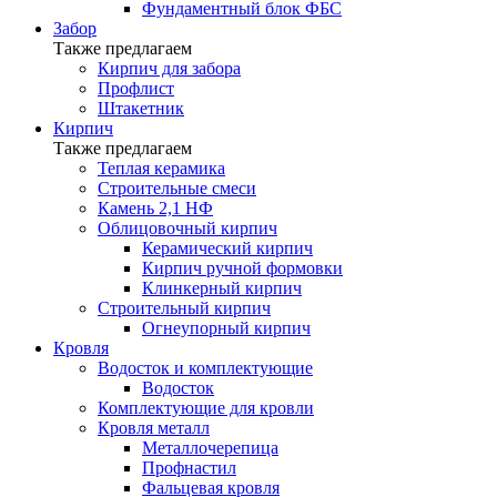
Фундаментный блок ФБС
Забор
Также предлагаем
Кирпич для забора
Профлист
Штакетник
Кирпич
Также предлагаем
Теплая керамика
Строительные смеси
Камень 2,1 НФ
Облицовочный кирпич
Керамический кирпич
Кирпич ручной формовки
Клинкерный кирпич
Строительный кирпич
Огнеупорный кирпич
Кровля
Водосток и комплектующие
Водосток
Комплектующие для кровли
Кровля металл
Металлочерепица
Профнастил
Фальцевая кровля