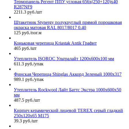
Термопанель Регент ППУ угловая 656х(250+120)х40
R287NF9
2211.3 руб./шт
Штакетник Stynergy полукруглый прямой порошковая
окраска матовая RAL 8017/8017 0.40
125 руб./пог.м
Коньковая черепица Kriastak Antik Графит
465 руб./шт
Утеплитель ISOROC Ультралайт 1200х600х100 мм
611.3 руб./упак
Финская Черепица Shinglas Аккорд Зеленый 1000х317
989.1 руб./упак
Утеплитель Rockwool Лайт Баттс Экстра 1000х600х50
мм
487.5 руб./шт
Кирпич керамический лицевой TEREX серый гладкий
250х120х65 М175
39.3 руб./шт