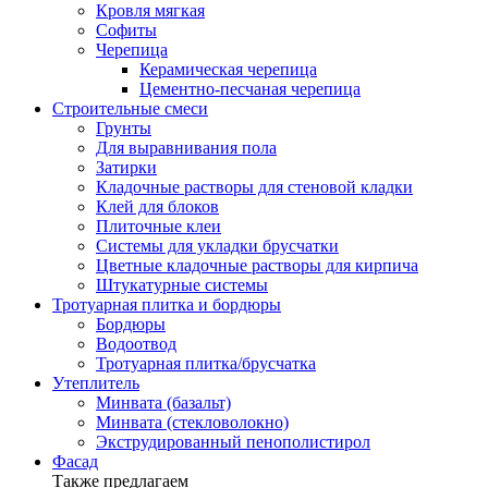
Кровля мягкая
Софиты
Черепица
Керамическая черепица
Цементно-песчаная черепица
Строительные смеси
Грунты
Для выравнивания пола
Затирки
Кладочные растворы для стеновой кладки
Клей для блоков
Плиточные клеи
Системы для укладки брусчатки
Цветные кладочные растворы для кирпича
Штукатурные системы
Тротуарная плитка и бордюры
Бордюры
Водоотвод
Тротуарная плитка/брусчатка
Утеплитель
Минвата (базальт)
Минвата (стекловолокно)
Экструдированный пенополистирол
Фасад
Также предлагаем