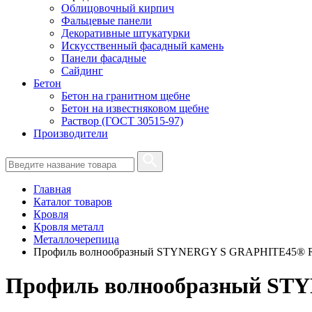
Облицовочный кирпич
Фальцевые панели
Декоративные штукатурки
Искусственный фасадный камень
Панели фасадные
Сайдинг
Бетон
Бетон на гранитном щебне
Бетон на известняковом щебне
Раствор (ГОСТ 30515-97)
Производители
Главная
Каталог товаров
Кровля
Кровля металл
Металлочерепица
Профиль волнообразный STYNERGY S GRAPHITE45® RAL
Профиль волнообразный STY