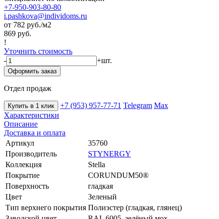
+7-950-903-80-80
i.pashkova@individoms.ru
от 782
руб./м2
869 руб.
!
Уточнить стоимость
-
+
шт.
Оформить заказ
Отдел продаж
+7 (953) 957-77-71
Telegram
Max
Купить в 1 клик
Характеристики
Описание
Доставка и оплата
Артикул
35760
Производитель
STYNERGY
Коллекция
Stella
Покрытие
CORUNDUM50®
Поверхность
гладкая
Цвет
Зеленый
Тип верхнего покрытия
Полиэстер (гладкая, глянец)
Заводской цвет
RAL 6005, зелёный мох