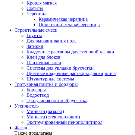
Кровля мягкая
Софиты
Черепица
Керамическая черепица
Цементно-песчаная черепица
Строительные смеси
Грунты
Для выравнивания пола
Затирки
Кладочные растворы для стеновой кладки
Клей для блоков
Плиточные клеи
Системы для укладки брусчатки
Цветные кладочные растворы для кирпича
Штукатурные системы
Тротуарная плитка и бордюры
Бордюры
Водоотвод
Тротуарная плитка/брусчатка
Утеплитель
Минвата (базальт)
Минвата (стекловолокно)
Экструдированный пенополистирол
Фасад
Также предлагаем