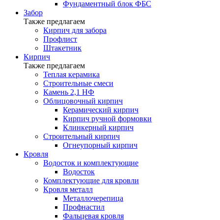
Фундаментный блок ФБС
Забор
Также предлагаем
Кирпич для забора
Профлист
Штакетник
Кирпич
Также предлагаем
Теплая керамика
Строительные смеси
Камень 2,1 НФ
Облицовочный кирпич
Керамический кирпич
Кирпич ручной формовки
Клинкерный кирпич
Строительный кирпич
Огнеупорный кирпич
Кровля
Водосток и комплектующие
Водосток
Комплектующие для кровли
Кровля металл
Металлочерепица
Профнастил
Фальцевая кровля