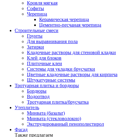
Кровля мягкая
Софиты
Черепица
Керамическая черепица
Цементно-песчаная черепица
Строительные смеси
Грунты
Для выравнивания пола
Затирки
Кладочные растворы для стеновой кладки
Клей для блоков
Плиточные клеи
Системы для укладки брусчатки
Цветные кладочные растворы для кирпича
Штукатурные системы
Тротуарная плитка и бордюры
Бордюры
Водоотвод
Тротуарная плитка/брусчатка
Утеплитель
Минвата (базальт)
Минвата (стекловолокно)
Экструдированный пенополистирол
Фасад
Также предлагаем