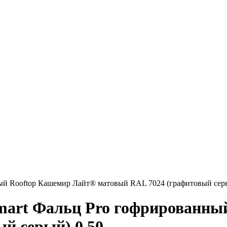
ный Rooftop Кашемир Лайт® матовый RAL 7024 (графитовый серы
Smart Фальц Pro гофрированн
й серый) 0.50