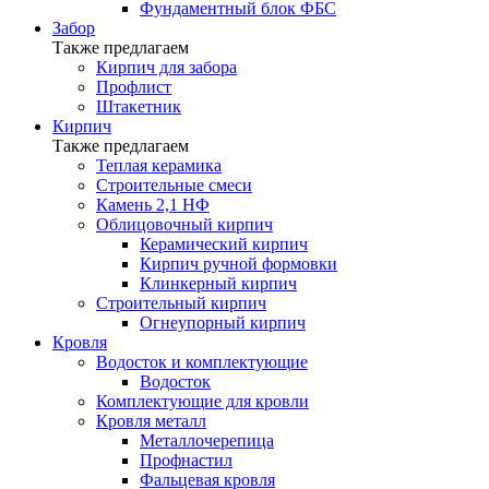
Фундаментный блок ФБС
Забор
Также предлагаем
Кирпич для забора
Профлист
Штакетник
Кирпич
Также предлагаем
Теплая керамика
Строительные смеси
Камень 2,1 НФ
Облицовочный кирпич
Керамический кирпич
Кирпич ручной формовки
Клинкерный кирпич
Строительный кирпич
Огнеупорный кирпич
Кровля
Водосток и комплектующие
Водосток
Комплектующие для кровли
Кровля металл
Металлочерепица
Профнастил
Фальцевая кровля