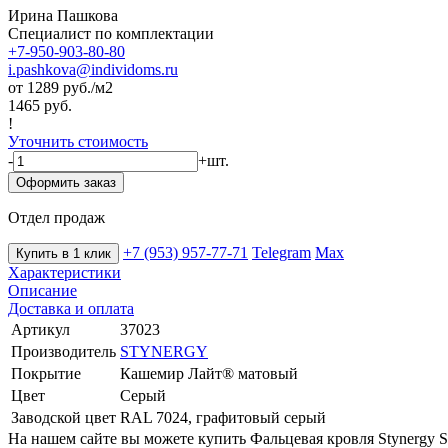
Ирина Пашкова
Специалист по комплектации
+7-950-903-80-80
i.pashkova@individoms.ru
от 1289
руб./м2
1465 руб.
!
Уточнить стоимость
-
+
шт.
Оформить заказ
Отдел продаж
+7 (953) 957-77-71
Telegram
Max
Купить в 1 клик
Характеристики
Описание
Доставка и оплата
Артикул
37023
Производитель
STYNERGY
Покрытие
Кашемир Лайт® матовый
Цвет
Серый
Заводской цвет
RAL 7024, графитовый серый
На нашем сайте вы можете купить Фальцевая кровля Stynergy