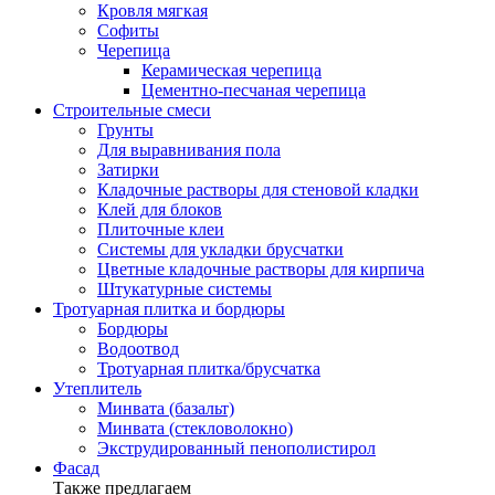
Кровля мягкая
Софиты
Черепица
Керамическая черепица
Цементно-песчаная черепица
Строительные смеси
Грунты
Для выравнивания пола
Затирки
Кладочные растворы для стеновой кладки
Клей для блоков
Плиточные клеи
Системы для укладки брусчатки
Цветные кладочные растворы для кирпича
Штукатурные системы
Тротуарная плитка и бордюры
Бордюры
Водоотвод
Тротуарная плитка/брусчатка
Утеплитель
Минвата (базальт)
Минвата (стекловолокно)
Экструдированный пенополистирол
Фасад
Также предлагаем