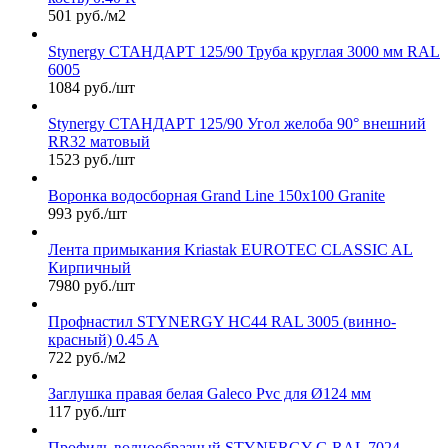
501 руб./м2
Stynergy СТАНДАРТ 125/90 Труба круглая 3000 мм RAL
6005
1084 руб./шт
Stynergy СТАНДАРТ 125/90 Угол желоба 90° внешний
RR32 матовый
1523 руб./шт
Воронка водосборная Grand Line 150х100 Granite
993 руб./шт
Лента примыкания Kriastak EUROTEC CLASSIC AL
Кирпичный
7980 руб./шт
Профнастил STYNERGY НС44 RAL 3005 (винно-
красный) 0.45 A
722 руб./м2
Заглушка правая белая Galeco Pvc для Ø124 мм
117 руб./шт
Профиль волнообразный STYNERGY G RAL 7024