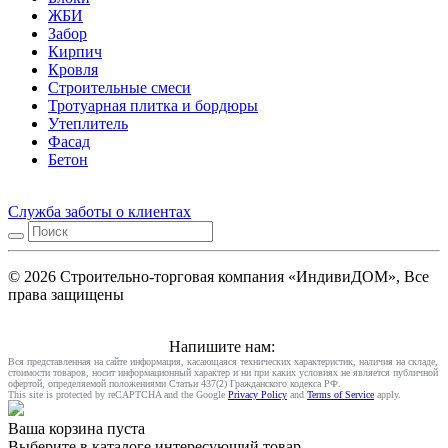
ЖБИ
Забор
Кирпич
Кровля
Строительные смеси
Тротуарная плитка и бордюры
Утеплитель
Фасад
Бетон
Служба заботы о клиентах
© 2026 Строительно-торговая компания «ИндивиДОМ», Все
права защищены
Напишите нам:
Вся представленная на сайте информация, касающаяся технических характеристик, наличия на складе,
стоимости товаров, носит информационный характер и ни при каких условиях не является публичной
офертой, определяемой положениями Статьи 437(2) Гражданского кодекса РФ.
This site is protected by reCAPTCHA and the Google
Privacy Policy
and
Terms of Service
apply.
Ваша корзина пуста
Выберите в каталоге интересующий товар