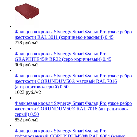
Фальцевая кровля Stynergy Smart Фальц Pro узкое ребро
жесткости RAL 3011 (коричнево-красный) 0.45
778 руб./м2
Фальцевая кровля Stynergy Smart Фальц Pro
GRAPHITE45® RR32 (серо-коричневый) 0.45
906 руб./м2
Фальцевая кровля Stynergy Smart Фальц Pro узкое ребро
жесткости CORUNDUM50® матовый RAL 7016
(антрацитово-серый) 0.50
1023 руб./м2
Фальцевая кровля Stynergy Smart Фальц Pro узкое ребро
жесткости CORUNDUM50® RAL 7016 (антрацитово-
серый) 0.50
852 руб./м2
Фальцевая кровля Stynergy Smart Фальц Pro
гофрированный CORUNDUM50® RAL 8004 (медно-