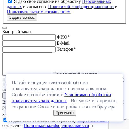
Я даю свое согласие на обработку
Персональных
данных
и согласен с
Политикой конфиденциальности
и
Пользовательским соглашением
Задать вопрос
Быстрый заказ
ФИО
*
E-Mail
Телефон
*
Комментарий к заказу
Прикрепить файл (проект дома или список стройматериалов)
На сайте осуществляется обработка
Перетащите один или несколько файлов в эту область
пользовательских данных с использованием
или выберите файл на компьютере
Cookie в соответствии с
Условиями обработки
пользовательских данных
. Вы можете запретить
Выберите файл с расширением (doc, docx, xls, xlsx, txt, rtf, pdf,
сохранение Cookie в настройках своего браузера.
png, jpeg, jpg, gif) и размером, не превышающим 20 МБ.
Принимаю
Загрузить файлы
Я даю свое согласие на обработку
Персональных данных
и
согласен с
Политикой конфиденциальности
и