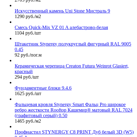
Искусственный камень Uni Stone Мистраль 9
1290 руб./м2
Смесь Quick-Mix VZ 01 A алебастрово-белая
1104 руб./шт
Штакетник Stynergy полукруглый фигурный RAL 9005
0.45
92 руб./пог.м
Керамическая черепица Сreaton Futura Weinrot Glasiert,
красный
294 руб./шт
Фундаментные блоки 9.4.6
1625 руб./шт
Фальцевая кровля Stynergy Smart Фальц Pro широкое
ребро жесткости Rooftop Кашемир® матовый RAL 7024
(графитовый серый) 0.50
1465 руб./м2
Профнастил STYNERGY С8 PRINT Дуб белый 3D (W5)