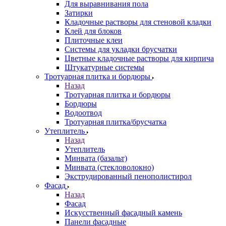
Для выравнивания пола
Затирки
Кладочные растворы для стеновой кладки
Клей для блоков
Плиточные клеи
Системы для укладки брусчатки
Цветные кладочные растворы для кирпича
Штукатурные системы
Тротуарная плитка и бордюры
Назад
Тротуарная плитка и бордюры
Бордюры
Водоотвод
Тротуарная плитка/брусчатка
Утеплитель
Назад
Утеплитель
Минвата (базальт)
Минвата (стекловолокно)
Экструдированный пенополистирол
Фасад
Назад
Фасад
Искусственный фасадный камень
Панели фасадные