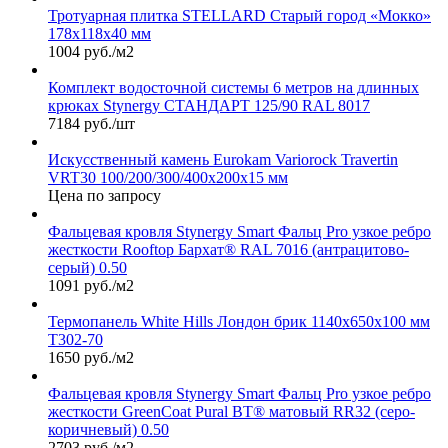
Тротуарная плитка STELLARD Старый город «Мокко»
178х118х40 мм
1004 руб./м2
Комплект водосточной системы 6 метров на длинных
крюках Stynergy СТАНДАРТ 125/90 RAL 8017
7184 руб./шт
Искусственный камень Eurokam Variorock Travertin
VRT30 100/200/300/400х200х15 мм
Цена по запросу
Фальцевая кровля Stynergy Smart Фальц Pro узкое ребро
жесткости Rooftop Бархат® RAL 7016 (антрацитово-
серый) 0.50
1091 руб./м2
Термопанель White Hills Лондон брик 1140х650х100 мм
Т302-70
1650 руб./м2
Фальцевая кровля Stynergy Smart Фальц Pro узкое ребро
жесткости GreenCoat Pural BT® матовый RR32 (серо-
коричневый) 0.50
2703 руб./м2