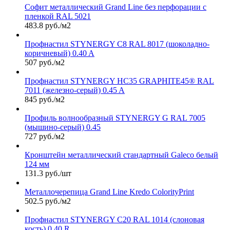
Софит металлический Grand Line без перфорации с
пленкой RAL 5021
483.8 руб./м2
Профнастил STYNERGY С8 RAL 8017 (шоколадно-
коричневый) 0.40 A
507 руб./м2
Профнастил STYNERGY НС35 GRAPHITE45® RAL
7011 (железно-серый) 0.45 A
845 руб./м2
Профиль волнообразный STYNERGY G RAL 7005
(мышино-серый) 0.45
727 руб./м2
Кронштейн металлический стандартный Galeco белый
124 мм
131.3 руб./шт
Металлочерепица Grand Line Kredo ColorityPrint
502.5 руб./м2
Профнастил STYNERGY С20 RAL 1014 (слоновая
кость) 0.40 R