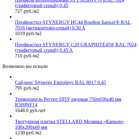
(графитовый серый) 0.45
727 руб./м2
Профнастил STYNERGY НС44 Rooftop Бархат® RAL
7016 (антрацитово-серый) 0.50 A
1019 руб./м2
Профнастил STYNERGY С20 GRAPHITE45® RAL 7024
(графитовый серый) 0.45 A
710 руб./м2
Возможно вы искали
Сайдинг Stynergy Евробрус RAL 8017 0.45
795 руб./м2
Термопанель Регент ППУ рядовая 750х656х40 мм
R509NF14
1648.6 руб./шт
Тротуарная плитка STELLARD Мозаика «Каньон»
100х200х60 мм
1230 руб./м2