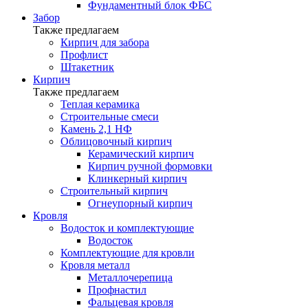
Фундаментный блок ФБС
Забор
Также предлагаем
Кирпич для забора
Профлист
Штакетник
Кирпич
Также предлагаем
Теплая керамика
Строительные смеси
Камень 2,1 НФ
Облицовочный кирпич
Керамический кирпич
Кирпич ручной формовки
Клинкерный кирпич
Строительный кирпич
Огнеупорный кирпич
Кровля
Водосток и комплектующие
Водосток
Комплектующие для кровли
Кровля металл
Металлочерепица
Профнастил
Фальцевая кровля