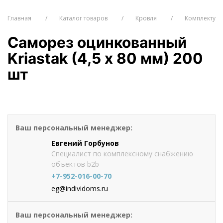
Главная
Каталог товаров
Кровля
Комплектующ
Саморез оцинкованный
Kriastak (4,5 х 80 мм) 200
шт
от 921
руб./шт
Оформить заказ
Ваш персональный менеджер:
Евгений Горбунов
Специалист по комплексному снабжению
объектов b2b
+7-952-016-00-70
eg@individoms.ru
Ваш персональный менеджер: