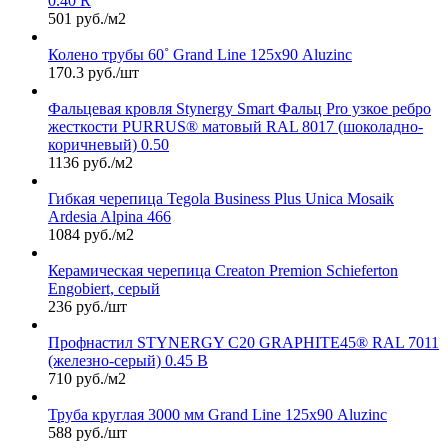
0.40 R
501 руб./м2
Колено трубы 60˚ Grand Line 125х90 Aluzinc
170.3 руб./шт
Фальцевая кровля Stynergy Smart Фальц Pro узкое ребро
жесткости PURRUS® матовый RAL 8017 (шоколадно-
коричневый) 0.50
1136 руб./м2
Гибкая черепица Tegola Business Plus Unica Mosaik
Ardesia Alpina 466
1084 руб./м2
Керамическая черепица Сreaton Premion Schieferton
Engobiert, серый
236 руб./шт
Профнастил STYNERGY С20 GRAPHITE45® RAL 7011
(железно-серый) 0.45 B
710 руб./м2
Труба круглая 3000 мм Grand Line 125х90 Aluzinc
588 руб./шт