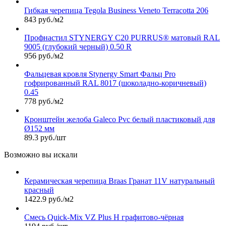
Гибкая черепица Tegola Business Veneto Terracotta 206
843 руб./м2
Профнастил STYNERGY С20 PURRUS® матовый RAL
9005 (глубокий черный) 0.50 R
956 руб./м2
Фальцевая кровля Stynergy Smart Фальц Pro
гофрированный RAL 8017 (шоколадно-коричневый)
0.45
778 руб./м2
Кронштейн желоба Galeco Pvc белый пластиковый для
Ø152 мм
89.3 руб./шт
Возможно вы искали
Керамическая черепица Braas Гранат 11V натуральный
красный
1422.9 руб./м2
Смесь Quick-Mix VZ Plus H графитово-чёрная