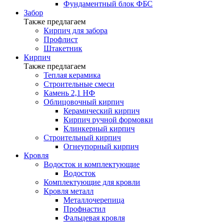
Фундаментный блок ФБС
Забор
Также предлагаем
Кирпич для забора
Профлист
Штакетник
Кирпич
Также предлагаем
Теплая керамика
Строительные смеси
Камень 2,1 НФ
Облицовочный кирпич
Керамический кирпич
Кирпич ручной формовки
Клинкерный кирпич
Строительный кирпич
Огнеупорный кирпич
Кровля
Водосток и комплектующие
Водосток
Комплектующие для кровли
Кровля металл
Металлочерепица
Профнастил
Фальцевая кровля