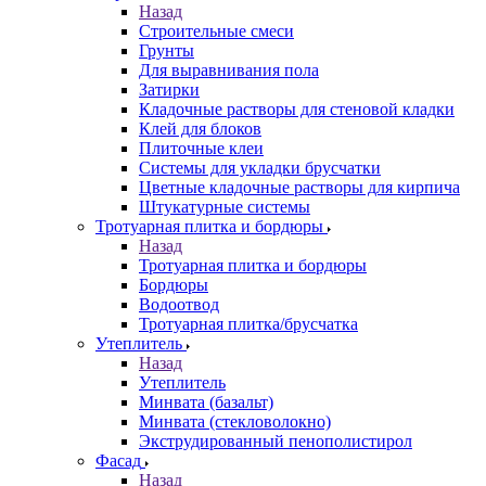
Назад
Строительные смеси
Грунты
Для выравнивания пола
Затирки
Кладочные растворы для стеновой кладки
Клей для блоков
Плиточные клеи
Системы для укладки брусчатки
Цветные кладочные растворы для кирпича
Штукатурные системы
Тротуарная плитка и бордюры
Назад
Тротуарная плитка и бордюры
Бордюры
Водоотвод
Тротуарная плитка/брусчатка
Утеплитель
Назад
Утеплитель
Минвата (базальт)
Минвата (стекловолокно)
Экструдированный пенополистирол
Фасад
Назад