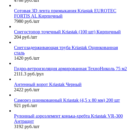
4788 руб./шт
Сотовая 3D лента примыкания Kriastak EUROTEC
FORTIS AL Кирпичный
7980 руб./шт
Снегостопор точечный Kriastak (100 шт) Кирпичный
204 руб./шт
Снегозадерживающая труба Kriastak Оцинкованная
сталь
1420 руб./шт
Гидро-ветроизоляция армированная ТехноНиколь 75 м2
2111.3 руб./рул
Антенный ворот Kriastak Черный
2422 руб./шт
Саморез оцинкованный Kriastak (4,5 х 80 мм) 200 шт
921 руб./шт
Рулонный аэроэлемент конька-хребта Kriastak VR-300
Антрацит
3192 руб./шт