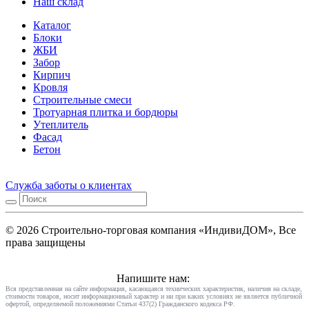
Наш склад
Каталог
Блоки
ЖБИ
Забор
Кирпич
Кровля
Строительные смеси
Тротуарная плитка и бордюры
Утеплитель
Фасад
Бетон
Служба заботы о клиентах
© 2026 Строительно-торговая компания «ИндивиДОМ», Все
права защищены
Напишите нам:
Вся представленная на сайте информация, касающаяся технических характеристик, наличия на складе,
стоимости товаров, носит информационный характер и ни при каких условиях не является публичной
офертой, определяемой положениями Статьи 437(2) Гражданского кодекса РФ.