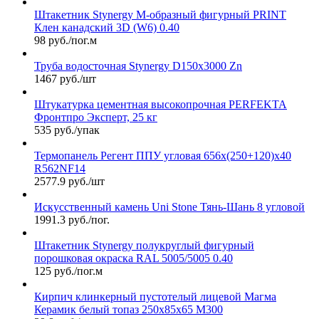
Штакетник Stynergy М-образный фигурный PRINT
Клен канадский 3D (W6) 0.40
98 руб./пог.м
Труба водосточная Stynergy D150х3000 Zn
1467 руб./шт
Штукатурка цементная высокопрочная PERFEKTA
Фронтпро Эксперт, 25 кг
535 руб./упак
Термопанель Регент ППУ угловая 656х(250+120)х40
R562NF14
2577.9 руб./шт
Искусственный камень Uni Stone Тянь-Шань 8 угловой
1991.3 руб./пог.
Штакетник Stynergy полукруглый фигурный
порошковая окраска RAL 5005/5005 0.40
125 руб./пог.м
Кирпич клинкерный пустотелый лицевой Магма
Керамик белый топаз 250х85х65 М300