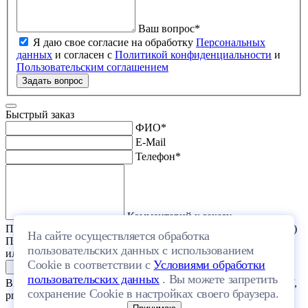
Ваш вопрос
*
Я даю свое согласие на обработку
Персональных
данных
и согласен с
Политикой конфиденциальности
и
Пользовательским соглашением
Задать вопрос
Быстрый заказ
ФИО
*
E-Mail
Телефон
*
Комментарий к заказу
Прикрепить файл (проект дома или список стройматериалов)
На сайте осуществляется обработка
Перетащите один или несколько файлов в эту область
пользовательских данных с использованием
или выберите файл на компьютере
Cookie в соответствии с
Условиями обработки
пользовательских данных
. Вы можете запретить
Выберите файл с расширением (doc, docx, xls, xlsx, txt, rtf, pdf,
сохранение Cookie в настройках своего браузера.
png, jpeg, jpg, gif) и размером, не превышающим 20 МБ.