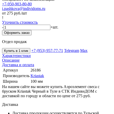
+7-950-903-80-80
i.pashkova@individoms.ru
от 275
руб./шт
!
Уточнить стоимость
-
+
шт.
Оформить заказ
Отдел продаж
+7 (953) 957-77-71
Telegram
Max
Купить в 1 клик
Характеристики
Описание
Доставка и оплата
Артикул
26186
Производитель
Kriastak
Ширина
100 мм
На нашем сайте вы можете купить Аэроэлемент свеса с
бруском Kriastak Черный в Туле в СТК ИндивиДОМ с
доставкой по городу и области по цене от 275 руб.
Доставка
Доставка продукции осуществляется по Тульской