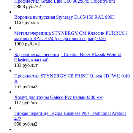
Профнастил Grand Line С60 902х845 ColorityPrint
588.8 руб./м2
Воронка выпускная Stynergy D185/150 RAL 9003
1167 руб./шт
Металлочерепица STYNERGY СМ Классик PURRUS®
матовый RAL 7024 (графитовый серый) 0.50
1009 руб./м2
Керамическая черепица Сreaton Biber Klassik Weinrot
Glasiert, красный
133 руб./шт
Профнастил STYNERGY С8 PRINT Ольха 3D (W1) 0.40
A
757 руб./м2
Хомут для трубы Galeco Pvc белый Ø80 мм
117 руб./шт
Гибкая черепица Tegola Business Plus Traditional Arabica
422
958 руб./м2