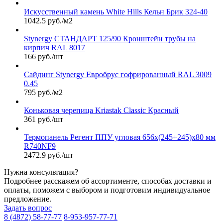
Искусственный камень White Hills Кельн Брик 324-40
1042.5 руб./м2
Stynergy СТАНДАРТ 125/90 Кронштейн трубы на
кирпич RAL 8017
166 руб./шт
Сайдинг Stynergy Евробрус гофрированный RAL 3009
0.45
795 руб./м2
Коньковая черепица Kriastak Classic Красный
361 руб./шт
Термопанель Регент ППУ угловая 656х(245+245)х80 мм
R740NF9
2472.9 руб./шт
Нужна консультация?
Подробнее расскажем об ассортименте, способах доставки и
оплаты, поможем с выбором и подготовим индивидуальное
предложение.
Задать вопрос
8 (4872) 58-77-77
8-953-957-77-71