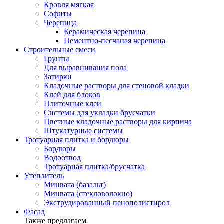
Кровля мягкая
Софиты
Черепица
Керамическая черепица
Цементно-песчаная черепица
Строительные смеси
Грунты
Для выравнивания пола
Затирки
Кладочные растворы для стеновой кладки
Клей для блоков
Плиточные клеи
Системы для укладки брусчатки
Цветные кладочные растворы для кирпича
Штукатурные системы
Тротуарная плитка и бордюры
Бордюры
Водоотвод
Тротуарная плитка/брусчатка
Утеплитель
Минвата (базальт)
Минвата (стекловолокно)
Экструдированный пенополистирол
Фасад
Также предлагаем