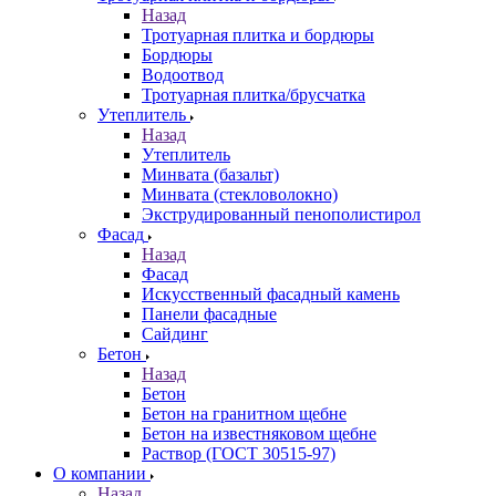
Назад
Тротуарная плитка и бордюры
Бордюры
Водоотвод
Тротуарная плитка/брусчатка
Утеплитель
Назад
Утеплитель
Минвата (базальт)
Минвата (стекловолокно)
Экструдированный пенополистирол
Фасад
Назад
Фасад
Искусственный фасадный камень
Панели фасадные
Сайдинг
Бетон
Назад
Бетон
Бетон на гранитном щебне
Бетон на известняковом щебне
Раствор (ГОСТ 30515-97)
О компании
Назад