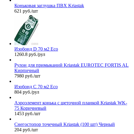
Коньковая заглушка ПВХ Kriastak
621 руб./шт
Изобонд D 70 м2 Eco
1260.8 руб./рул
Рулон для примыканий Kriastak EUROTEC FORTIS AL
Кирпичный
7980 руб./шт
Изобонд C 70 м2 Eco
804 руб./рул
Аэроэлемент конька с щеточной планкой Kriastak WK-
75 Коричневый
1453 руб./шт
Снегостопор точечный Kriastak (100 шт) Черный
204 руб./шт