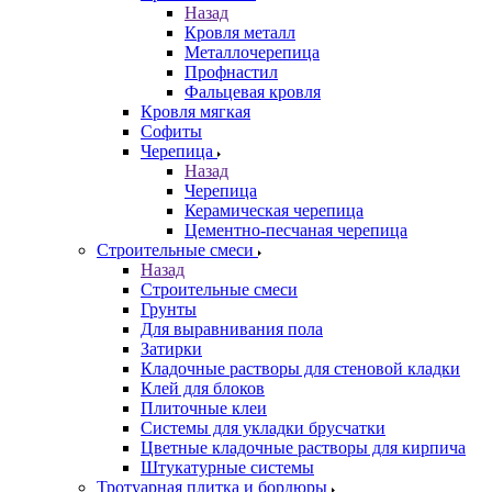
Назад
Кровля металл
Металлочерепица
Профнастил
Фальцевая кровля
Кровля мягкая
Софиты
Черепица
Назад
Черепица
Керамическая черепица
Цементно-песчаная черепица
Строительные смеси
Назад
Строительные смеси
Грунты
Для выравнивания пола
Затирки
Кладочные растворы для стеновой кладки
Клей для блоков
Плиточные клеи
Системы для укладки брусчатки
Цветные кладочные растворы для кирпича
Штукатурные системы
Тротуарная плитка и бордюры