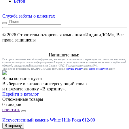
Бетон
Служба заботы о клиентах
© 2026 Строительно-торговая компания «ИндивиДОМ», Все
права защищены
Напишите нам:
Вся представленная на сайте информация, касающаяся технических характеристик, наличия на складе,
стоимости товаров, носит информационный характер и ни при каких условиях не является публичной
офертой, определяемой положениями Статьи 437(2) Гражданского кодекса РФ.
This site is protected by reCAPTCHA and the Google
Privacy Policy
and
Terms of Service
apply.
Ваша корзина пуста
Выберите в каталоге интересующий товар
и нажмите кнопку «В корзину».
Перейти в каталог
Отложенные товары
0 товаров
очистить
Искусственный камень White Hills Рока 612-90
В корзину