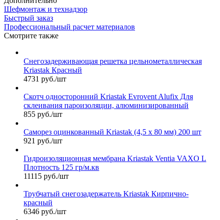
Дополнительно
Шефмонтаж и технадзор
Быстрый заказ
Профессиональный расчет материалов
Смотрите также
Снегозадерживающая решетка цельнометаллическая
Kriastak Красный
4731 руб./шт
Скотч односторонний Kriastak Evrovent Alufix Для
склеивания пароизоляции, алюминизированный
855 руб./шт
Саморез оцинкованный Kriastak (4,5 х 80 мм) 200 шт
921 руб./шт
Гидроизоляционная мембрана Kriastak Ventia VAXO L
Плотность 125 гр/м.кв
11115 руб./шт
Трубчатый снегозадержатель Kriastak Кирпично-
красный
6346 руб./шт