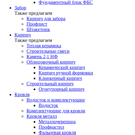
Фундаментный блок ФБС
Забор
Также предлагаем
Кирпич для забора
Профлист
Штакетник
Кирпич
Также предлагаем
Теплая керамика
Строительные смеси
Камень 2,1 НФ
Облицовочный кирпич
Керамический кирпич
Кирпич ручной формовки
Клинкерный кирпич
Строительный кирпич
Огнеупорный кирпич
Кровля
Водосток и комплектующие
Водосток
Комплектующие для кровли
Кровля металл
Металлочерепица
Профнастил
Фальцевая кровля