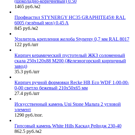
(шоколадно-коричневый) 0.50
1465 руб./м2
Профнастил STYNERGY НС35 GRAPHITE45® RAL
6005 (зелёный мох) 0.45 A
845 руб./м2
Усилитель крепления желоба Stynergy 0,7 мм RAL 8017
122 руб./шт
Кирпич керамический пустотелый ЖКЗ соломенный
скала 250х120х88 М200 (Железногорский кирпичный
завод)
35.3 руб./шт
Кирпич ручной формовки Recke HB Eco WDF 1-00-00-
0-00 светло бежевый 210х50х65 мм
27.4 руб./шт
Искусственный камень Uni Stone Мальта 2 угловой
элемент
1290 руб./пог.
Гипсовый камень White Hills Каскад Рейндж 230-40
862.5 руб./м2