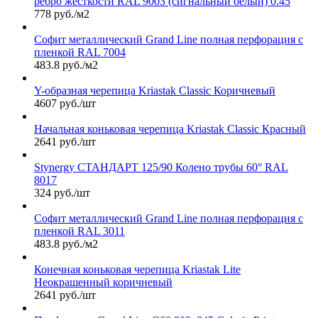
ребро жесткости RAL 9003 (сигнальный белый) 0.45
778 руб./м2
Софит металлический Grand Line полная перфорация с
пленкой RAL 7004
483.8 руб./м2
Y-образная черепица Kriastak Classic Коричневый
4607 руб./шт
Начальная коньковая черепица Kriastak Classic Красный
2641 руб./шт
Stynergy СТАНДАРТ 125/90 Колено трубы 60° RAL
8017
324 руб./шт
Софит металлический Grand Line полная перфорация с
пленкой RAL 3011
483.8 руб./м2
Конечная коньковая черепица Kriastak Lite
Неокрашенный коричневый
2641 руб./шт