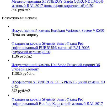
Металлочерепица STYNERGY Garda CORUNDUM50®
матовый RAL 8017 (шоколадно-коричневый) 0.50
890 руб./м2
Возможно вы искали
Искусственный камень Eurokam Variorock Severe VRS90
Цена по запросу
Фальцевая кровля Stynergy Smart Фальц Pro
гофрированный PURRUS® матовый RAL 9005
(глубокий черный) 0.50
1136 руб./м2
Искусственный камень Uni Stone Рижский кирпич 36
угловой элемент
1138.5 руб./пог.
Профнастил STYNERGY ST15 PRINT Дикий камень 3D
0.45
842 руб./м2
Фальцевая кровля Stynergy Smart Фальц Pro
гофрированный Rooftop Кашемир® матовый RAL 8017