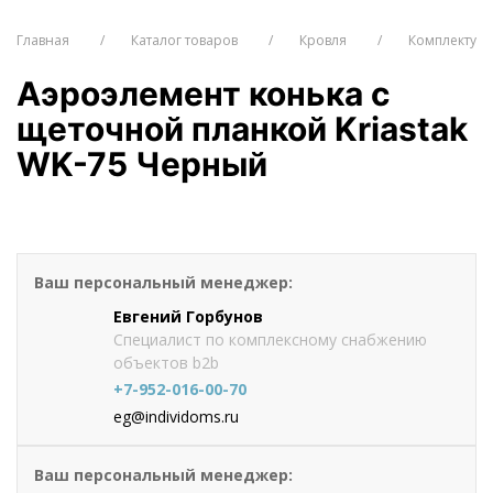
Главная
Каталог товаров
Кровля
Комплектующ
Аэроэлемент конька с
щеточной планкой Kriastak
WK-75 Черный
от 1453
руб./шт
Оформить заказ
Ваш персональный менеджер:
Евгений Горбунов
Специалист по комплексному снабжению
объектов b2b
+7-952-016-00-70
eg@individoms.ru
Ваш персональный менеджер: