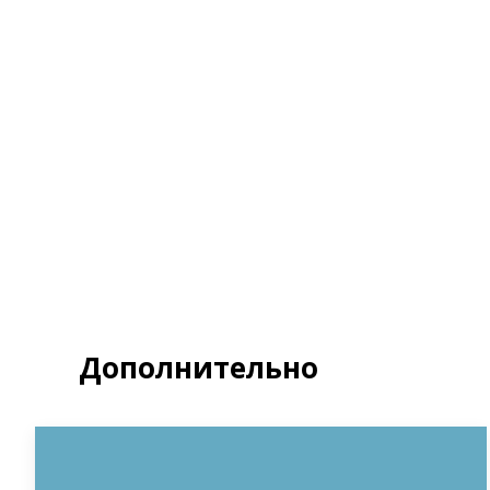
Я д
Полит
З
Дополнительно