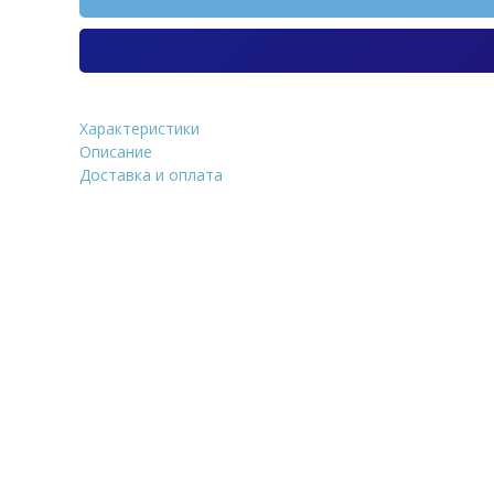
Характеристики
Кирпич клинкерный лицев
Описание
белый Верона винтаж 250
Доставка и оплата
М300
Уточнить стоим
ФИО
*
Количество