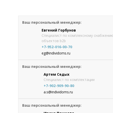
Кирпич клинкерный лицевой Л
Ваш персональный менеджер:
от 48.7
руб./шт
Оформить
заказ
Евгений Горбунов
Специалист по комплексному снабжени
объектов b2b
+7-952-016-00-70
eg@individoms.ru
Ваш персональный менеджер:
Артем Седых
Специалист по комплектации
+7-902-909-90-80
a.s@individoms.ru
Ваш персональный менеджер: