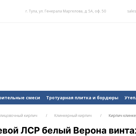
г. Тула, ул. Генерала Маргелова, д. 5А, оф. 50
sale
оительные смеси
Тротуарная плитка и бордюры
Утеп
лицовочный кирпич
Клинкерный кирпич
Кирпич клинке
евой ЛСР белый Верона винт