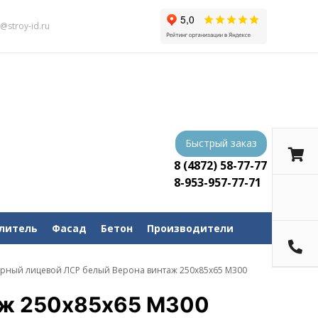
s@stroy-id.ru
Быстрый заказ
8 (4872) 58-77-77
8-953-957-77-71
литель
Фасад
Бетон
Производители
рный лицевой ЛСР белый Верона винтаж 250х85х65 М300
аж 250х85х65 М300