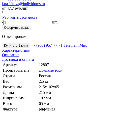
i.pashkova@individoms.ru
от 47.7
руб./шт
!
Уточнить стоимость
-
+
шт.
Оформить заказ
Отдел продаж
+7 (953) 957-77-71
Telegram
Max
Купить в 1 клик
Характеристики
Описание
Доставка и оплата
Артикул
12807
Производитель
Донские зори
Страна
Россия
Вес
2,5 кг
Размер, мм
215х102х65
Длина
215 мм
Ширина, мм
102 мм
Высота
65 мм
Фактура
рифленая