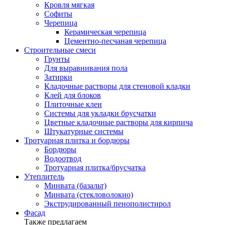
Кровля мягкая
Софиты
Черепица
Керамическая черепица
Цементно-песчаная черепица
Строительные смеси
Грунты
Для выравнивания пола
Затирки
Кладочные растворы для стеновой кладки
Клей для блоков
Плиточные клеи
Системы для укладки брусчатки
Цветные кладочные растворы для кирпича
Штукатурные системы
Тротуарная плитка и бордюры
Бордюры
Водоотвод
Тротуарная плитка/брусчатка
Утеплитель
Минвата (базальт)
Минвата (стекловолокно)
Экструдированный пенополистирол
Фасад
Также предлагаем