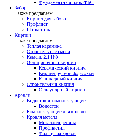
Фундаментный блок ФБС
Забор
Также предлагаем
Кирпич для забора
Профлист
Штакетник
Кирпич
Также предлагаем
Теплая керамика
Строительные смеси
Камень 2,1 НФ
Облицовочный кирпич
Керамический кирпич
Кирпич ручной формовки
Клинкерный кирпич
Строительный кирпич
Огнеупорный кирпич
Кровля
Водосток и комплектующие
Водосток
Комплектующие для кровли
Кровля металл
Металлочерепица
Профнастил
Фальцевая кровля