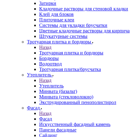
Затирки
Кладочные растворы для стеновой кладки
Клей для блоков
Плиточные клеи
Системы для укладки брусчатки
Цветные кладочные растворы для кирпича
Штукатурные системы
Тротуарная плитка и бордюры
Назад
Тротуарная плитка и бордюры
Бордюры
Водоотвод
Тротуарная плитка/брусчатка
Утеплитель
Назад
Утеплитель
Минвата (базальт)
Минвата (стекловолокно)
Экструдированный пенополистирол
Фасад
Назад
Фасад
Искусственный фасадный камень
Панели фасадные
Сайдинг