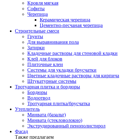
Кровля мягкая
Софиты
Черепица
Керамическая черепица
Цементно-песчаная черепица
Строительные смеси
Грунты
Для выравнивания пола
Затирки
Кладочные растворы для стеновой кладки
Клей для блоков
Плиточные клеи
Системы для укладки брусчатки
Цветные кладочные растворы для кирпича
Штукатурные системы
Тротуарная плитка и бордюры
Бордюры
Водоотвод
Тротуарная плитка/брусчатка
Утеплитель
Минвата (базальт)
Минвата (стекловолокно)
Экструдированный пенополистирол
Фасад
Также предлагаем