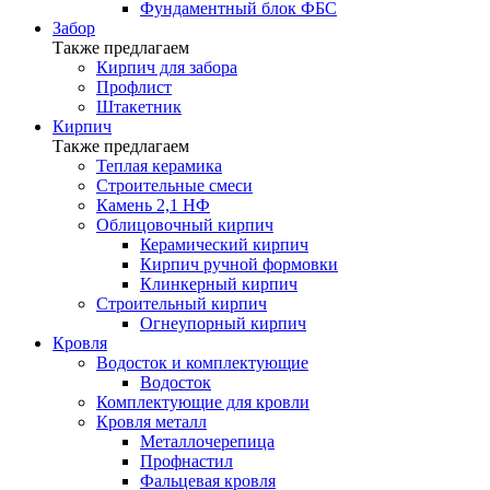
Фундаментный блок ФБС
Забор
Также предлагаем
Кирпич для забора
Профлист
Штакетник
Кирпич
Также предлагаем
Теплая керамика
Строительные смеси
Камень 2,1 НФ
Облицовочный кирпич
Керамический кирпич
Кирпич ручной формовки
Клинкерный кирпич
Строительный кирпич
Огнеупорный кирпич
Кровля
Водосток и комплектующие
Водосток
Комплектующие для кровли
Кровля металл
Металлочерепица
Профнастил
Фальцевая кровля