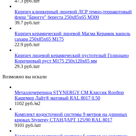
47.3 руб./шт
Кирпич клинкерный лицевой ЛСР темно-терракотовый
флеш "Брюгге" береста 250х85х65 М300
39.7 руб./шт
Кирпич керамический лицевой Магма Керамик ваниль
сахара 250х85х65 М175
22.9 руб./шт
Кирпич лицевой керамический пустотелый Голицыно
Коричневый руст М175 250х120х65 мм
29.3 руб./шт
Возможно вы искали
Металлочерепица STYNERGY СМ Классик Rooftop
Кашемир Лайт® матовый RAL 8017 0.50
1102 руб./м2
Комплект водосточной системы 9 метров на длинных
крюках Stynergy СТАНДАРТ 125/90 RAL 8017
9101 руб./шт