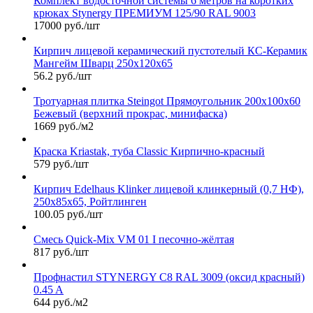
Комплект водосточной системы 6 метров на коротких
крюках Stynergy ПРЕМИУМ 125/90 RAL 9003
17000 руб./шт
Кирпич лицевой керамический пустотелый КС-Керамик
Мангейм Шварц 250х120х65
56.2 руб./шт
Тротуарная плитка Steingot Прямоугольник 200х100х60
Бежевый (верхний прокрас, минифаска)
1669 руб./м2
Краска Kriastak, туба Classic Кирпично-красный
579 руб./шт
Кирпич Edelhaus Klinker лицевой клинкерный (0,7 НФ),
250х85х65, Ройтлинген
100.05 руб./шт
Смесь Quick-Mix VM 01 I песочно-жёлтая
817 руб./шт
Профнастил STYNERGY С8 RAL 3009 (оксид красный)
0.45 A
644 руб./м2