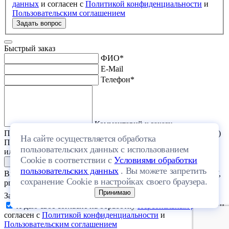
данных
и согласен с
Политикой конфиденциальности
и
Пользовательским соглашением
Задать вопрос
Быстрый заказ
ФИО
*
E-Mail
Телефон
*
Комментарий к заказу
Прикрепить файл (проект дома или список стройматериалов)
На сайте осуществляется обработка
Перетащите один или несколько файлов в эту область
пользовательских данных с использованием
или выберите файл на компьютере
Cookie в соответствии с
Условиями обработки
пользовательских данных
. Вы можете запретить
Выберите файл с расширением (doc, docx, xls, xlsx, txt, rtf, pdf,
сохранение Cookie в настройках своего браузера.
png, jpeg, jpg, gif) и размером, не превышающим 20 МБ.
Принимаю
Загрузить файлы
Я даю свое согласие на обработку
Персональных данных
и
согласен с
Политикой конфиденциальности
и
Пользовательским соглашением