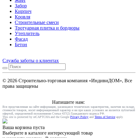
ЖБИ
Забор
Кирпич
Кровля
Строительные смеси
Тротуарная плитка и бордюры
Утеплитель
Фасад
Бетон
Служба заботы о клиентах
© 2026 Строительно-торговая компания «ИндивиДОМ», Все
права защищены
Напишите нам:
Вся представленная на сайте информация, касающаяся технических характеристик, наличия на складе,
стоимости товаров, носит информационный характер и ни при каких условиях не является публичной
офертой, определяемой положениями Статьи 437(2) Гражданского кодекса РФ.
This site is protected by reCAPTCHA and the Google
Privacy Policy
and
Terms of Service
apply.
Ваша корзина пуста
Выберите в каталоге интересующий товар