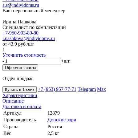
a.s@individoms.ru
Ваш персональный менеджер:
Ирина Пашкова
Специалист по комплектации
+7-950-903-80-80
i.pashkova@individoms.ru
от 43.9
руб./шт
!
Уточнить стоимость
-
+
шт.
Оформить заказ
Отдел продаж
+7 (953) 957-77-71
Telegram
Max
Купить в 1 клик
Характеристики
Описание
Доставка и оплата
Артикул
12879
Производитель
Донские зори
Страна
Россия
Вес
2,5 кг