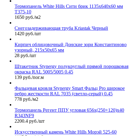
Термопанель White Hills Сити брик 1135х640х60 мм
Т375-10
1650 руб./м2
Снегозадерживающая труба Kriastak Черный
1420 руб./шт
Кирпич облицовочный Донские зори Константиново
узорный, 215х50х65 мм
28 руб./шт
Штакетник Stynergy полукруглый прямой порошковая
окраска RAL 5005/5005 0.45
139 руб./пог.м
Фальцевая кровля Stynergy Smart Фальц Pro широкое
ребро жесткости RAL 7035 (светло-серый) 0.45
778 руб./м2
Термопанель Регент ППУ угловая 656х(250+120)х40
R343NF9
2200.4 руб./шт
Искусственный камень White Hills Морэй 525-60